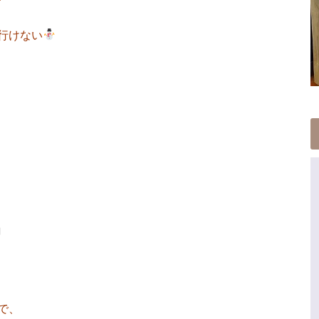
行けない
』
で、