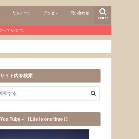
ー
リクルート
アクセス
問い合わせ
search
air
r lab
おすすめメニュー
ヘアースタイル
商品
ワンコ
道具
愛犬チョコ
渓流釣り
登山
b』やっています。
サイト内を検索
You Tube – 【Life is one time !】