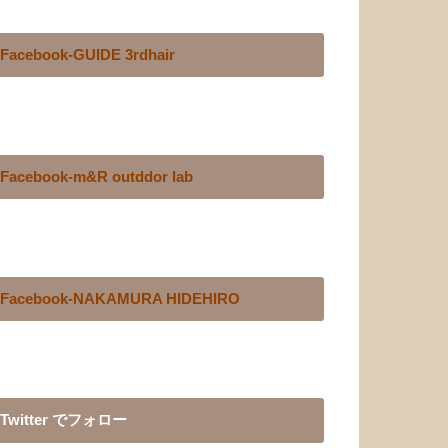
Facebook-GUIDE 3rdhair
Facebook-m&R outddor lab
Facebook-NAKAMURA HIDEHIRO
Twitter でフォロー