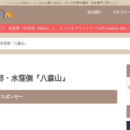
「へいしょくやゆう」メンタルと闘いながら、日々の仕事や趣味・好き勝手に思うこと・・・
自己紹介
カテゴリ
GUIDE 3rdh
m&R outdoo
private
未分類
、美容室『GUIDE 3rdhair』と、カフェ＆アウトドア『m&R outdoor la
部・水窪側『八森山』
深南部・水窪側『八森山』
スポンサー