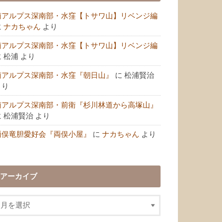
南アルプス深南部・水窪【トサワ山】リベンジ編
に
ナカちゃん
より
南アルプス深南部・水窪【トサワ山】リベンジ編
に
松浦
より
南アルプス深南部・水窪『朝日山』
に
松浦賢治
より
南アルプス深南部・前衛『杉川林道から高塚山』
に
松浦賢治
より
両俣竜胆愛好会『両俣小屋』
に
ナカちゃん
より
アーカイブ