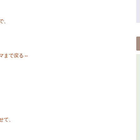
で、
マまで戻る⇔
せて、