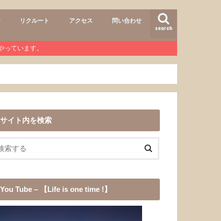
ー
リクルート
アクセス
問い合わせ
search
air
r lab
おすすめメニュー
ヘアースタイル
商品
ワンコ
道具
愛犬チョコ
渓流釣り
登山
b』やっています。
サイト内を検索
You Tube – 【Life is one time !】