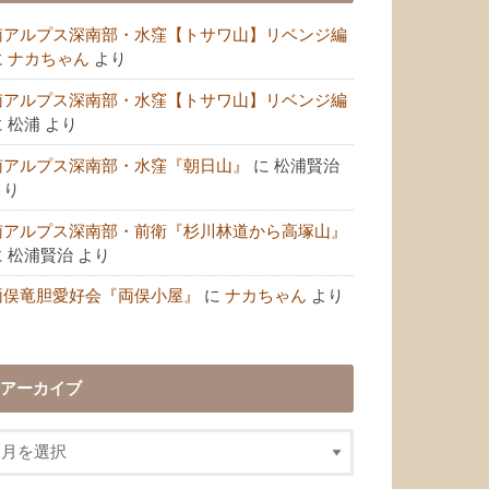
南アルプス深南部・水窪【トサワ山】リベンジ編
に
ナカちゃん
より
南アルプス深南部・水窪【トサワ山】リベンジ編
に
松浦
より
南アルプス深南部・水窪『朝日山』
に
松浦賢治
より
南アルプス深南部・前衛『杉川林道から高塚山』
に
松浦賢治
より
両俣竜胆愛好会『両俣小屋』
に
ナカちゃん
より
アーカイブ