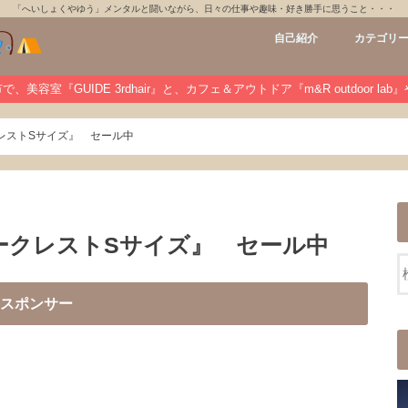
「へいしょくやゆう」メンタルと闘いながら、日々の仕事や趣味・好き勝手に思うこと・・・
自己紹介
カテゴリ
GUIDE 3rdh
m&R outdoo
private
未分類
、美容室『GUIDE 3rdhair』と、カフェ＆アウトドア『m&R outdoor la
レストSサイズ』 セール中
ークレストSサイズ』 セール中
スポンサー