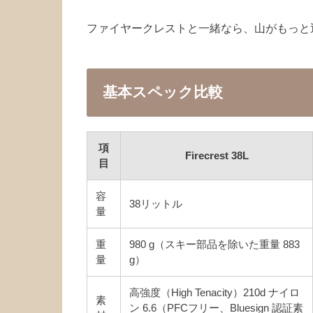
ファイヤークレストと一緒なら、山がもっと
基本スペック比較
項
Firecrest 38L
目
容
38リットル
量
重
980 g（スキー部品を除いた重量 883
量
g）
高強度（High Tenacity）210d ナイロ
素
ン 6.6（PFCフリー、Bluesign 認証素