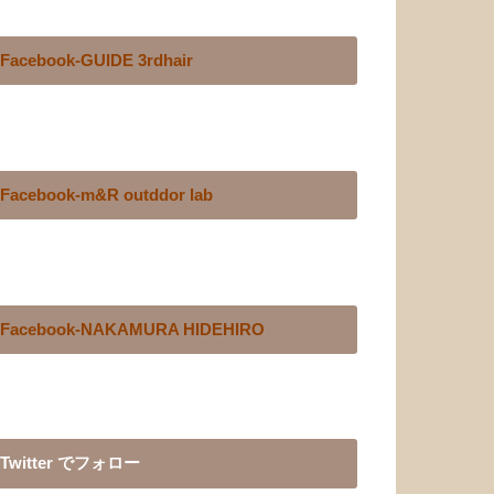
Facebook-GUIDE 3rdhair
Facebook-m&R outddor lab
Facebook-NAKAMURA HIDEHIRO
Twitter でフォロー