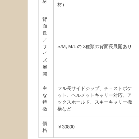
材
材）
背
面
長
／
サ
S/M, M/L の 2種類の背面長展開あり
イ
ズ
展
開
主
フル長サイドジップ、チェストポケ
な
ット、ヘルメットキャリー対応、ア
特
ックスホールド、スキーキャリー機
徴
構など
価
￥30800
格