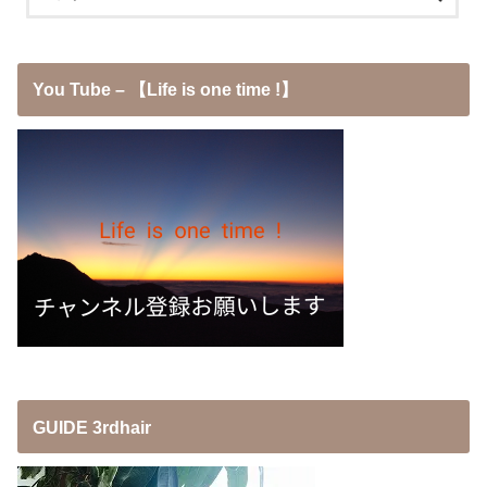
You Tube – 【Life is one time !】
GUIDE 3rdhair