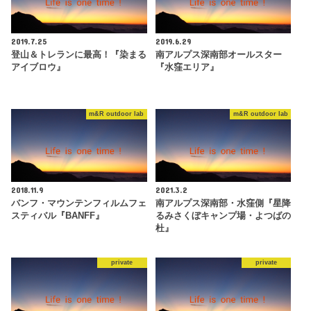
2019.7.25
2019.6.29
登山＆トレランに最高！『染まる
南アルプス深南部オールスター
アイブロウ』
『水窪エリア』
m&R outdoor lab
m&R outdoor lab
2018.11.9
2021.3.2
バンフ・マウンテンフィルムフェ
南アルプス深南部・水窪側『星降
スティバル『BANFF』
るみさくぼキャンプ場・よつばの
杜』
private
private