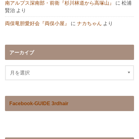
南アルプス深南部・前衛『杉川林道から高塚山』
に
松浦
賢治
より
両俣竜胆愛好会『両俣小屋』
に
ナカちゃん
より
アーカイブ
Facebook-GUIDE 3rdhair