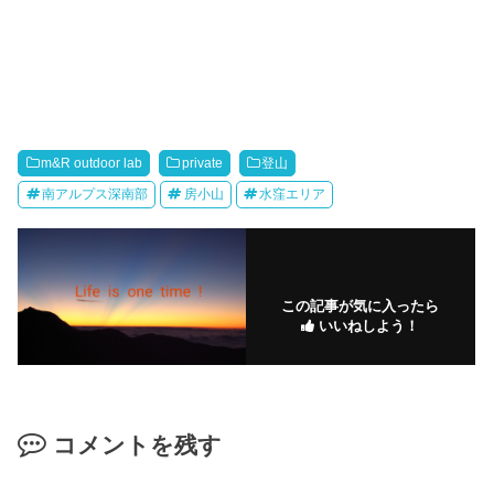
m&R outdoor lab
private
登山
南アルプス深南部
房小山
水窪エリア
この記事が気に入ったら
いいねしよう！
コメントを残す