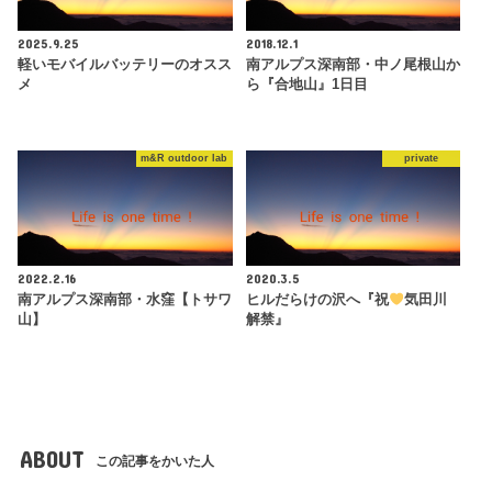
2025.9.25
2018.12.1
軽いモバイルバッテリーのオスス
南アルプス深南部・中ノ尾根山か
メ
ら『合地山』1日目
m&R outdoor lab
private
2022.2.16
2020.3.5
南アルプス深南部・水窪【トサワ
ヒルだらけの沢へ『祝
気田川
山】
解禁』
ABOUT
この記事をかいた人