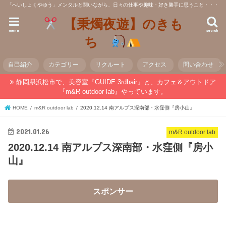
「へいしょくやゆう」メンタルと闘いながら、日々の仕事や趣味・好き勝手に思うこと・・・
【秉燭夜遊】のきも
menu
search
ち
自己紹介
カテゴリー
リクルート
アクセス
問い合わせ
静岡県浜松市で、美容室『GUIDE 3rdhair』と、カフェ＆アウトドア
『m&R outdoor lab』やっています。
HOME
m&R outdoor lab
2020.12.14 南アルプス深南部・水窪側『房小山』
2021.01.26
m&R outdoor lab
2020.12.14 南アルプス深南部・水窪側『房小
山』
スポンサー