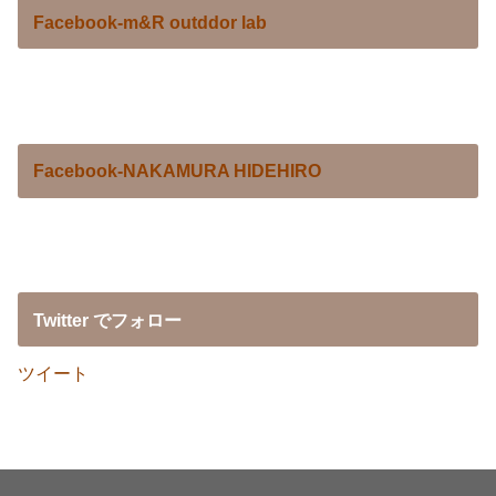
Facebook-m&R outddor lab
Facebook-NAKAMURA HIDEHIRO
Twitter でフォロー
ツイート