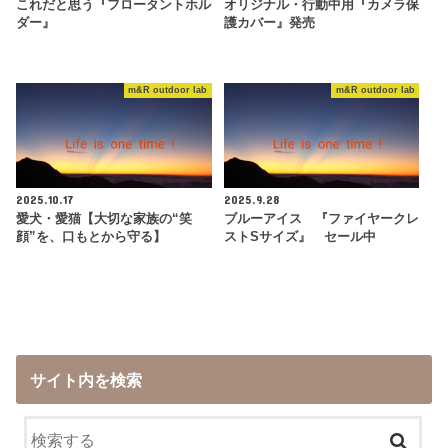
これだと思う『フロータントホル
オリジナル・行動中用『カメラ保
ダー』
護カバー』発売
m&R outdoor lab
m&R outdoor lab
2025.10.17
2025.9.28
愛犬・愛猫【大切な家族の“笑
ブルーアイス 『ファイヤークレ
顔”を、口もとから守る】
ストSサイズ』 セール中
サイト内を検索