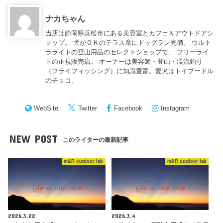
ナカちゃん
当店は静岡県浜松市にある美容室とカフェ＆アウトドアシ
ョップ。 犬がＯＫのテラス席にドッグラン完備。 ウルト
ラライトの登山用品のセレクトショップで、 フリーライ
トの正規販売店。 オーナーは美容師・登山・渓流釣り
（フライフィッシング）に知識豊富。愛犬はトイプードル
のチョコ。
WebSite
Twitter
Facebook
Instagram
NEW POST
このライターの最新記事
m&R outdoor lab
m&R outdoor lab
2026.3.22
2026.3.4