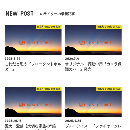
NEW POST
このライターの最新記事
m&R outdoor lab
m&R outdoor lab
2026.3.22
2026.3.4
これだと思う『フロータントホル
オリジナル・行動中用『カメラ保
ダー』
護カバー』発売
m&R outdoor lab
m&R outdoor lab
2025.10.17
2025.9.28
愛犬・愛猫【大切な家族の“笑
ブルーアイス 『ファイヤークレ