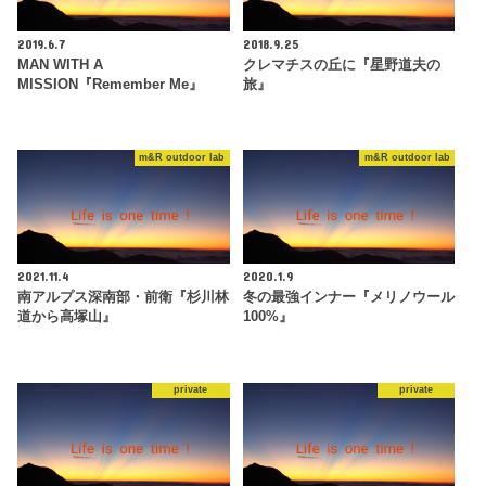
2019.6.7
2018.9.25
MAN WITH A
クレマチスの丘に『星野道夫の
MISSION『Remember Me』
旅』
m&R outdoor lab
m&R outdoor lab
2021.11.4
2020.1.9
南アルプス深南部・前衛『杉川林
冬の最強インナー『メリノウール
道から高塚山』
100%』
private
private