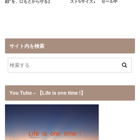
顔”を、口もとから守る】
ストSサイズ』 セール中
サイト内を検索
You Tube – 【Life is one time !】