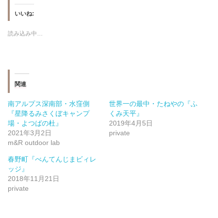
いいね:
読み込み中…
関連
南アルプス深南部・水窪側
世界一の最中・たねやの『ふ
『星降るみさくぼキャンプ
くみ天平』
場・よつばの杜』
2019年4月5日
2021年3月2日
private
m&R outdoor lab
春野町『べんてんじまビィレ
ッジ』
2018年11月21日
private