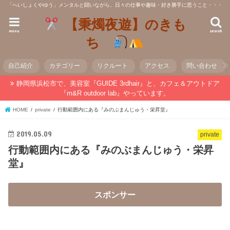
「へいしょくやゆう」メンタルと闘いながら、日々の仕事や趣味・好き勝手に思うこと・・・
【秉燭夜遊】のきも
menu
search
ち
自己紹介
カテゴリー
リクルート
アクセス
問い合わせ
静岡県浜松市で、美容室『GUIDE 3rdhair』と、カフェ＆アウトドア
『m&R outdoor lab』やっています。
HOME
private
行動範囲内にある『みのぶまんじゅう・栄昇堂』
2019.05.09
private
行動範囲内にある『みのぶまんじゅう・栄昇
堂』
スポンサー