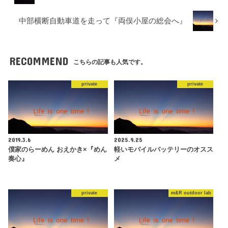
中部横断自動車道を走って『両俣小屋の総会へ』
RECOMMEND
こちらの記事も人気です。
private
private
2019.3.6
2025.9.25
僕家のらーめん おえかき×『めん
軽いモバイルバッテリーのオスス
奏心』
メ
private
m&R outdoor lab