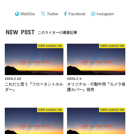
WebSite
Twitter
Facebook
Instagram
NEW POST
このライターの最新記事
m&R outdoor lab
m&R outdoor lab
2026.3.22
2026.3.4
これだと思う『フロータントホル
オリジナル・行動中用『カメラ保
ダー』
護カバー』発売
m&R outdoor lab
m&R outdoor lab