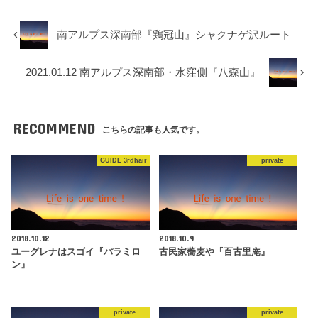
南アルプス深南部『鶏冠山』シャクナゲ沢ルート
2021.01.12 南アルプス深南部・水窪側『八森山』
RECOMMEND
こちらの記事も人気です。
GUIDE 3rdhair
private
2018.10.12
2018.10.9
ユーグレナはスゴイ『パラミロ
古民家蕎麦や『百古里庵』
ン』
private
private