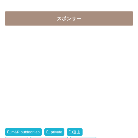
スポンサー
m&R outdoor lab
private
登山