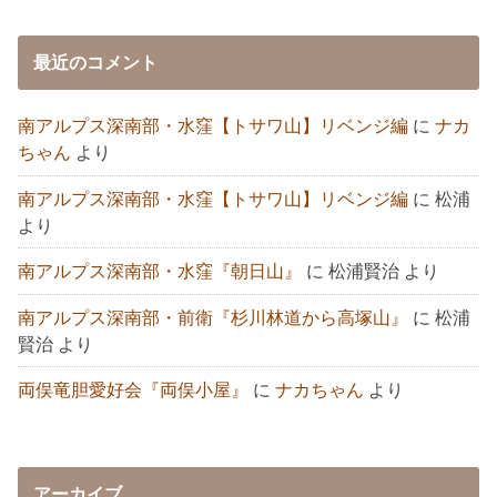
最近のコメント
南アルプス深南部・水窪【トサワ山】リベンジ編
に
ナカ
ちゃん
より
南アルプス深南部・水窪【トサワ山】リベンジ編
に
松浦
より
南アルプス深南部・水窪『朝日山』
に
松浦賢治
より
南アルプス深南部・前衛『杉川林道から高塚山』
に
松浦
賢治
より
両俣竜胆愛好会『両俣小屋』
に
ナカちゃん
より
アーカイブ