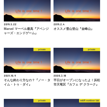
2019.5.22
2019.2.4
Marvel マーベル最高『アベンジ
オススメ雪山登山『金峰山』
ャーズ・エンドゲーム』
private
private
2021.10.9
2020.3.18
そんな終わり方なの？『ノー・タ
平日がオープンになったよ！浜松
イム・トゥ・ダイ』
市天竜区『カフェ デ クラーク』
private
m&R outdoor lab