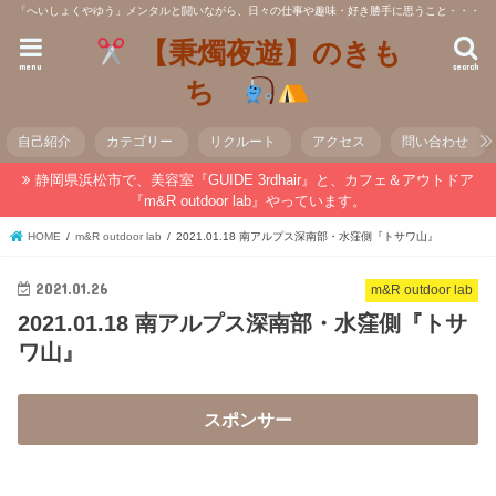
「へいしょくやゆう」メンタルと闘いながら、日々の仕事や趣味・好き勝手に思うこと・・・
【秉燭夜遊】のきも
menu
search
ち
自己紹介
カテゴリー
リクルート
アクセス
問い合わせ
静岡県浜松市で、美容室『GUIDE 3rdhair』と、カフェ＆アウトドア
『m&R outdoor lab』やっています。
HOME
m&R outdoor lab
2021.01.18 南アルプス深南部・水窪側『トサワ山』
2021.01.26
m&R outdoor lab
2021.01.18 南アルプス深南部・水窪側『トサ
ワ山』
スポンサー