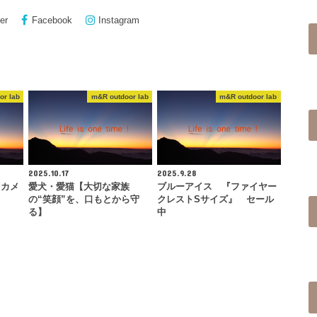
er
Facebook
Instagram
or lab
m&R outdoor lab
m&R outdoor lab
2025.10.17
2025.9.28
『カメ
愛犬・愛猫【大切な家族
ブルーアイス 『ファイヤー
の“笑顔”を、口もとから守
クレストSサイズ』 セール
る】
中