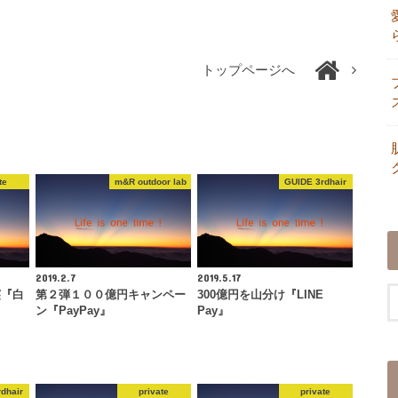
トップページへ
te
m&R outdoor lab
GUIDE 3rdhair
2019.2.7
2019.5.17
窪『白
第２弾１００億円キャンペー
300億円を山分け『LINE
ン『PayPay』
Pay』
dhair
private
private