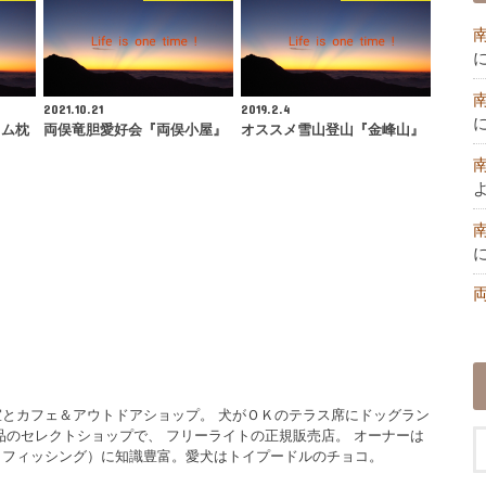
2021.10.21
2019.2.4
イム枕
両俣竜胆愛好会『両俣小屋』
オススメ雪山登山『金峰山』
とカフェ＆アウトドアショップ。 犬がＯＫのテラス席にドッグラン
品のセレクトショップで、 フリーライトの正規販売店。 オーナーは
イフィッシング）に知識豊富。愛犬はトイプードルのチョコ。