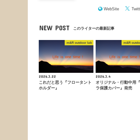
WebSite
Twitt
NEW POST
このライターの最新記事
m&R outdoor lab
m&R outdo
2026.3.22
2026.3.4
これだと思う『フロータント
オリジナル・行動中用
ホルダー』
ラ保護カバー』発売