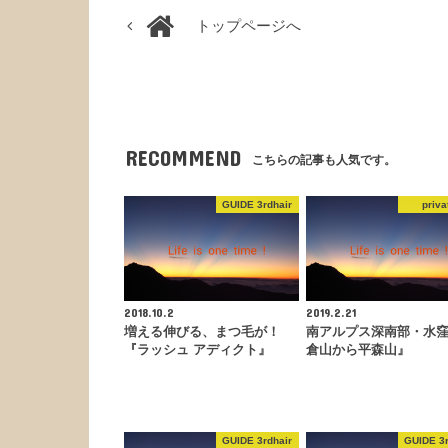
トップページへ
RECOMMEND
こちらの記事も人気です。
GUIDE 3rdhair
priva
2018.10.2
2019.2.21
増える伸びる、まつ毛が！
南アルプス深南部・水
『ラッシュ アディクト』
倉山から平森山』
GUIDE 3rdhair
GUIDE 3r