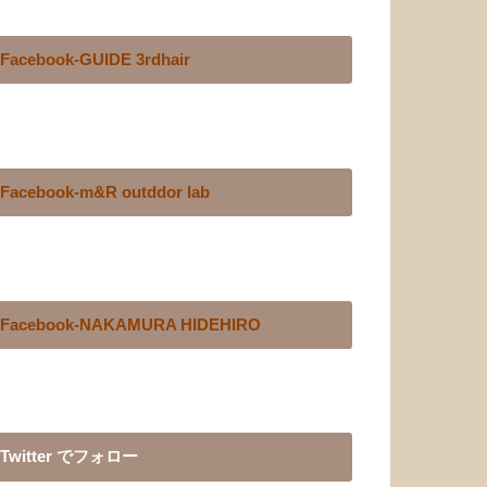
Facebook-GUIDE 3rdhair
Facebook-m&R outddor lab
Facebook-NAKAMURA HIDEHIRO
Twitter でフォロー