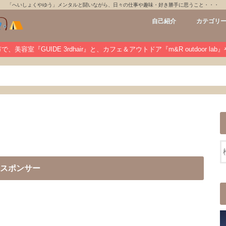
「へいしょくやゆう」メンタルと闘いながら、日々の仕事や趣味・好き勝手に思うこと・・・
自己紹介
カテゴリ
GUIDE 3rdh
m&R outdoo
private
未分類
、美容室『GUIDE 3rdhair』と、カフェ＆アウトドア『m&R outdoor la
スポンサー