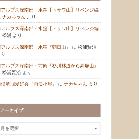
南アルプス深南部・水窪【トサワ山】リベンジ編
に
ナカちゃん
より
南アルプス深南部・水窪【トサワ山】リベンジ編
に
松浦
より
南アルプス深南部・水窪『朝日山』
に
松浦賢治
より
南アルプス深南部・前衛『杉川林道から高塚山』
に
松浦賢治
より
両俣竜胆愛好会『両俣小屋』
に
ナカちゃん
より
アーカイブ