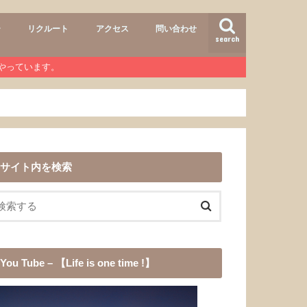
ー
リクルート
アクセス
問い合わせ
search
air
r lab
おすすめメニュー
ヘアースタイル
商品
ワンコ
道具
愛犬チョコ
渓流釣り
登山
b』やっています。
サイト内を検索
You Tube – 【Life is one time !】