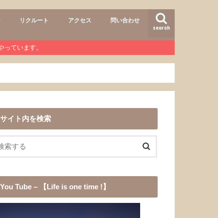
ー
リクルート
アクセス
問い合わせ
search
air
r lab
おすすめメニュー
ヘアースタイル
商品
ワンコ
道具
愛犬チョコ
渓流釣り
登山
b』やっています。
サイト内を検索
You Tube – 【Life is one time !】