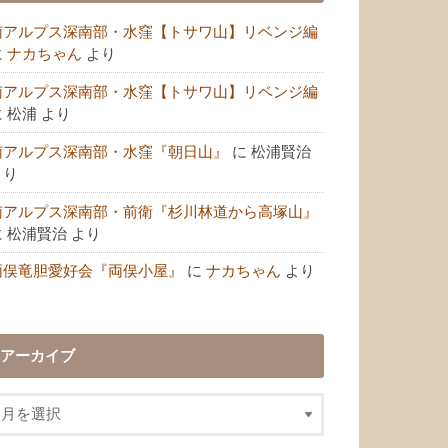
南アルプス深南部・水窪【トサワ山】リベンジ編
に
ナカちゃん
より
南アルプス深南部・水窪【トサワ山】リベンジ編
に
松浦
より
南アルプス深南部・水窪『朝日山』
に
松浦賢治
より
南アルプス深南部・前衛『杉川林道から高塚山』
に
松浦賢治
より
両俣竜胆愛好会『両俣小屋』
に
ナカちゃん
より
アーカイブ