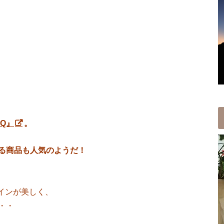
EQ』
。
る商品も人気
のようだ！
インが美しく、
・・