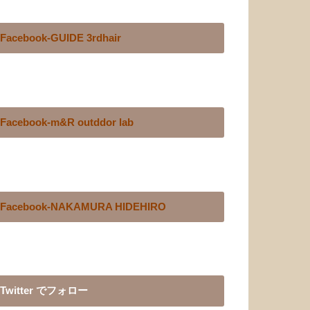
Facebook-GUIDE 3rdhair
Facebook-m&R outddor lab
Facebook-NAKAMURA HIDEHIRO
Twitter でフォロー