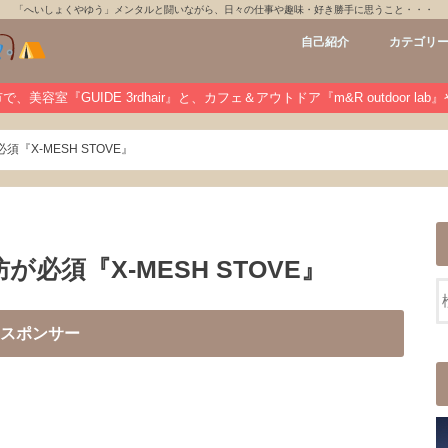
「へいしょくやゆう」メンタルと闘いながら、日々の仕事や趣味・好き勝手に思うこと・・・
自己紹介
カテゴリ
GUIDE 3rdh
m&R outdoo
private
未分類
、美容室『GUIDE 3rdhair』と、カフェ＆アウトドア『m&R outdoor la
『X-MESH STOVE』
必須『X-MESH STOVE』
スポンサー