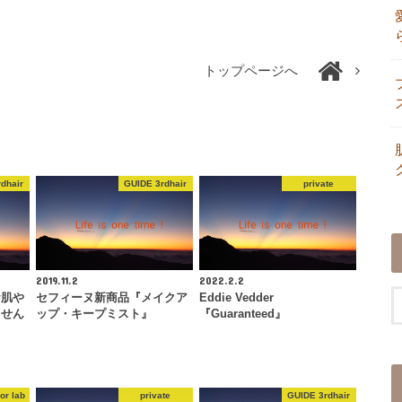
トップページへ
dhair
GUIDE 3rdhair
private
2019.11.2
2022.2.2
お肌や
セフィーヌ新商品『メイクア
Eddie Vedder
ません
ップ・キープミスト』
『Guaranteed』
or lab
private
GUIDE 3rdhair