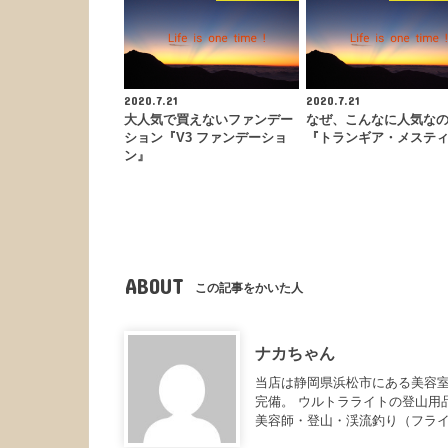
2020.7.21
2020.7.21
大人気で買えないファンデー
なぜ、こんなに人気な
ション『V3 ファンデーショ
『トランギア・メステ
ン』
ABOUT
この記事をかいた人
ナカちゃん
当店は静岡県浜松市にある美容室
完備。 ウルトラライトの登山用
美容師・登山・渓流釣り（フラ