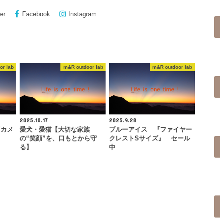
er
Facebook
Instagram
or lab
m&R outdoor lab
m&R outdoor lab
2025.10.17
2025.9.28
『カメ
愛犬・愛猫【大切な家族
ブルーアイス 『ファイヤー
の“笑顔”を、口もとから守
クレストSサイズ』 セール
る】
中