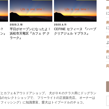
2020.3.18
2020.6.11
の？
平日がオープンになったよ！
CEFINE セフィーヌ 『ハーブ
ィン』
浜松市天竜区『カフェ デ ク
クリアジェル Ｖプラス』
ラーク』
とカフェ＆アウトドアショップ。 犬がＯＫのテラス席にドッグラン
品のセレクトショップで、 フリーライトの正規販売店。 オーナーは
イフィッシング）に知識豊富。愛犬はトイプードルのチョコ。