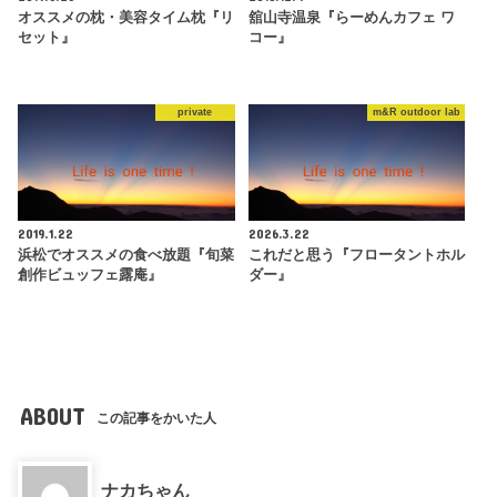
オススメの枕・美容タイム枕『リ
舘山寺温泉『らーめんカフェ ワ
セット』
コー』
private
m&R outdoor lab
2019.1.22
2026.3.22
浜松でオススメの食べ放題『旬菜
これだと思う『フロータントホル
創作ビュッフェ露庵』
ダー』
ABOUT
この記事をかいた人
ナカちゃん