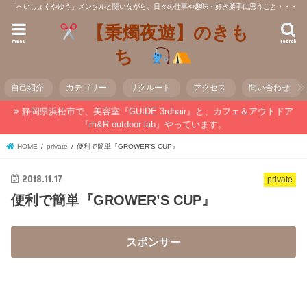
「へいしょくやゆう」メンタルと闘いながら、日々の仕事や趣味・好き勝手に思うこと・・・
【秉燭夜遊】のきも
menu
search
ち
自己紹介
カテゴリー
リクルート
アクセス
問い合わせ
静岡県浜松市で、美容室『GUIDE 3rdhair』と、カフェ＆アウトドア
『m&R outdoor lab』やっています。
HOME
private
便利で簡単『GROWER'S CUP』
2018.11.17
private
便利で簡単『GROWER’S CUP』
スポンサー