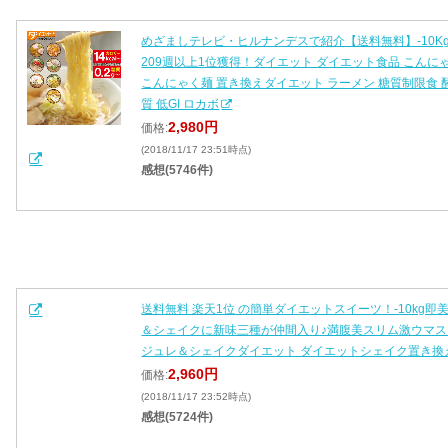
めざましテレビ・ヒルナンデスで紹介【送料無料】-10K
209週以上1位獲得！ダイエット ダイエット食品 こんにゃ
こんにゃく麺 置き換えダイエット ラーメン 糖質制限食 酵
質 低GI ロカボ
2,980円
価格:
(2018/11/17 23:51時点)
感想(5746件)
送料無料 楽天1位 の簡単ダイエットスイーツ！-10kg
＆シェイクに新味三種が仲間入り♪満腹美スリム激ウマス
ジュレ＆シェイクダイエット ダイエットシェイク置き換
2,960円
価格:
(2018/11/17 23:52時点)
感想(5724件)