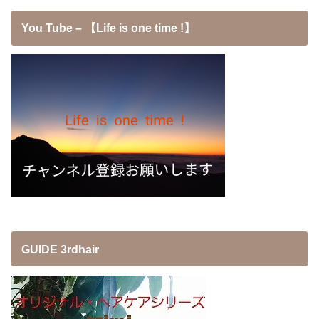
You Tube – 【Life is one time !】
GUIDE 3rdhair