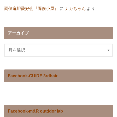
両俣竜胆愛好会『両俣小屋』
に
ナカちゃん
より
アーカイブ
Facebook-GUIDE 3rdhair
Facebook-m&R outddor lab