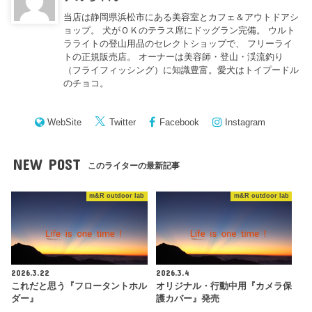
当店は静岡県浜松市にある美容室とカフェ＆アウトドアシ
ョップ。 犬がＯＫのテラス席にドッグラン完備。 ウルト
ラライトの登山用品のセレクトショップで、 フリーライ
トの正規販売店。 オーナーは美容師・登山・渓流釣り
（フライフィッシング）に知識豊富。愛犬はトイプードル
のチョコ。
WebSite
Twitter
Facebook
Instagram
NEW POST
このライターの最新記事
m&R outdoor lab
m&R outdoor lab
2026.3.22
2026.3.4
これだと思う『フロータントホル
オリジナル・行動中用『カメラ保
ダー』
護カバー』発売