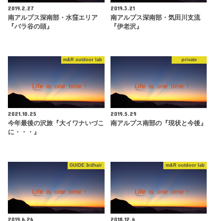
2019.2.27
2019.3.21
南アルプス深南部・水窪エリア
南アルプス深南部・気田川支流
『バラ谷の頭』
『伊老沢』
m&R outdoor lab
private
2021.10.25
2019.5.29
今年最後の沢旅『大イワナいづこ
南アルプス南部の『現状と今後』
に・・・』
GUIDE 3rdhair
m&R outdoor lab
2019.6.26
2018.12.4