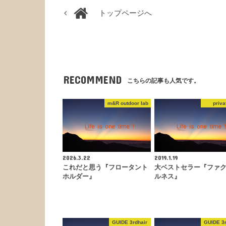
トップページへ
RECOMMEND
こちらの記事も人気です。
m&R outdoor lab
priva
2026.3.22
2019.1.19
これだと思う『フロータント
大ベストセラー『ファク
ホルダー』
ルネス』
GUIDE 3rdhair
GUIDE 3r