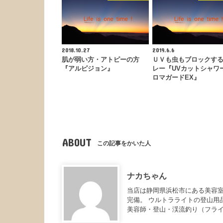
2018.10.27
2019.6.6
肌が弱い方・アトピーの方
ＵＶも虫もブロックす
『アルピジョン』
レー『UVカットシャワー
ロマガードEX』
ABOUT
この記事をかいた人
ナカちゃん
当店は静岡県浜松市にある美容室
完備。 ウルトラライトの登山用
美容師・登山・渓流釣り（フラ