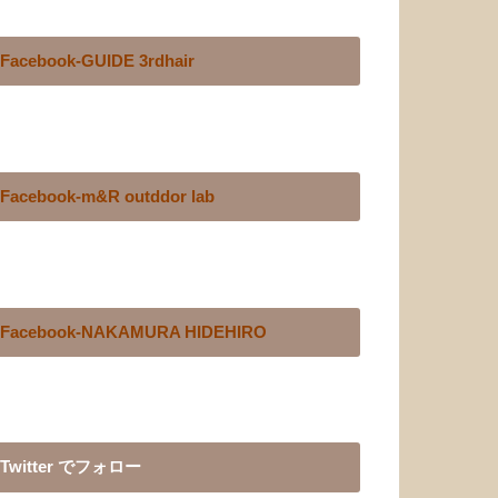
Facebook-GUIDE 3rdhair
Facebook-m&R outddor lab
Facebook-NAKAMURA HIDEHIRO
Twitter でフォロー