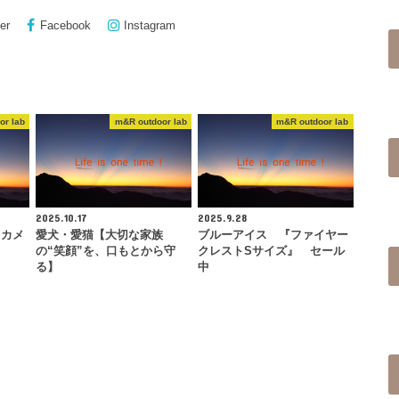
er
Facebook
Instagram
or lab
m&R outdoor lab
m&R outdoor lab
2025.10.17
2025.9.28
『カメ
愛犬・愛猫【大切な家族
ブルーアイス 『ファイヤー
の“笑顔”を、口もとから守
クレストSサイズ』 セール
る】
中