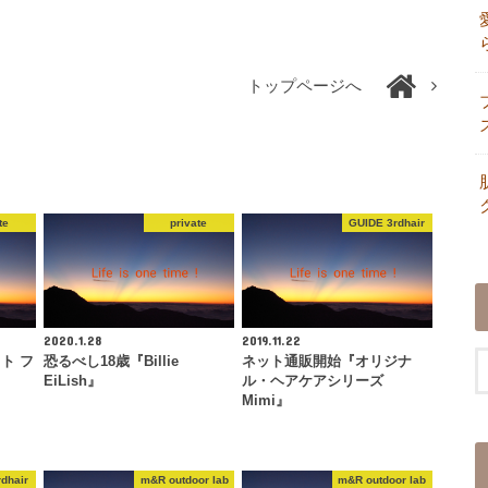
トップページへ
te
private
GUIDE 3rdhair
2020.1.28
2019.11.22
ト フ
恐るべし18歳『Billie
ネット通販開始『オリジナ
EiLish』
ル・ヘアケアシリーズ
Mimi』
dhair
m&R outdoor lab
m&R outdoor lab