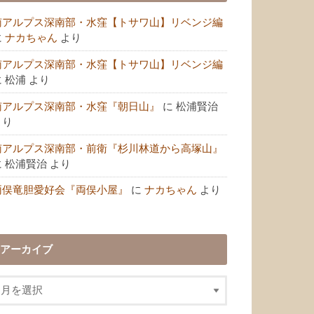
南アルプス深南部・水窪【トサワ山】リベンジ編
に
ナカちゃん
より
南アルプス深南部・水窪【トサワ山】リベンジ編
に
松浦
より
南アルプス深南部・水窪『朝日山』
に
松浦賢治
より
南アルプス深南部・前衛『杉川林道から高塚山』
に
松浦賢治
より
両俣竜胆愛好会『両俣小屋』
に
ナカちゃん
より
アーカイブ