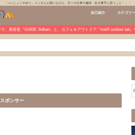
「へいしょくやゆう」メンタルと闘いながら、日々の仕事や趣味・好き勝手に思うこと・・・
自己紹介
カテゴリ
GUIDE 3rdh
m&R outdoo
private
未分類
、美容室『GUIDE 3rdhair』と、カフェ＆アウトドア『m&R outdoor la
スポンサー