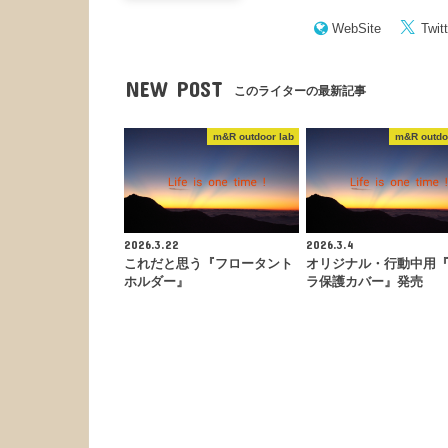
WebSite
Twitt
NEW POST
このライターの最新記事
m&R outdoor lab
m&R outdo
2026.3.22
2026.3.4
これだと思う『フロータント
オリジナル・行動中用
ホルダー』
ラ保護カバー』発売