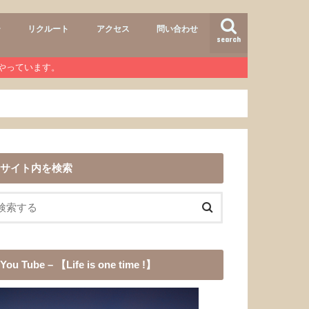
ー
リクルート
アクセス
問い合わせ
search
air
r lab
おすすめメニュー
ヘアースタイル
商品
ワンコ
道具
愛犬チョコ
渓流釣り
登山
b』やっています。
サイト内を検索
You Tube – 【Life is one time !】