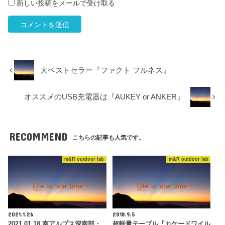
新しい投稿をメールで受け取る
大ベストセラー『ファクト フルネス』
オススメのUSB充電器は『AUKEY or ANKER』
RECOMMEND
こちらの記事も人気です。
m&R outdoor lab
m&R outdoor lab
2021.1.26
2018.9.5
2021.01.18 南アルプス深南部・
超軽量テーブル『カケードワイル