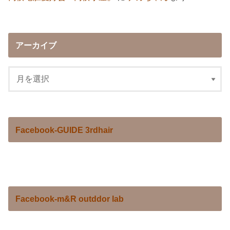
アーカイブ
Facebook-GUIDE 3rdhair
Facebook-m&R outddor lab