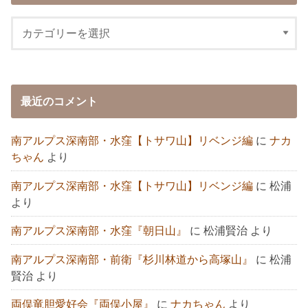
最近のコメント
南アルプス深南部・水窪【トサワ山】リベンジ編
に
ナカ
ちゃん
より
南アルプス深南部・水窪【トサワ山】リベンジ編
に
松浦
より
南アルプス深南部・水窪『朝日山』
に
松浦賢治
より
南アルプス深南部・前衛『杉川林道から高塚山』
に
松浦
賢治
より
両俣竜胆愛好会『両俣小屋』
に
ナカちゃん
より