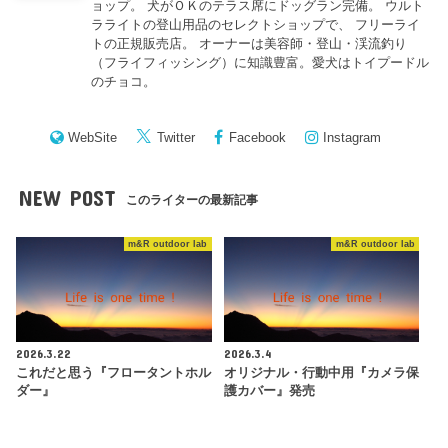
ョップ。 犬がＯＫのテラス席にドッグラン完備。 ウルト
ラライトの登山用品のセレクトショップで、 フリーライ
トの正規販売店。 オーナーは美容師・登山・渓流釣り
（フライフィッシング）に知識豊富。愛犬はトイプードル
のチョコ。
WebSite
Twitter
Facebook
Instagram
NEW POST
このライターの最新記事
m&R outdoor lab
m&R outdoor lab
2026.3.22
2026.3.4
これだと思う『フロータントホル
オリジナル・行動中用『カメラ保
ダー』
護カバー』発売