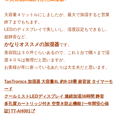
大容量４リットルにしましたが、最大で加湿すると営業
終了までもちます。
LEDのディスプレイで美しいし、湿度設定もできるし、
超静音など、
かなりオススメの加湿器
です。
美容院は３０坪ぐらいあるので、これ１台で隅々まで湿
度４０％は無理だと思いますが、
お客様が常に座っているあたりは大丈夫だと思います。
TaoTronics 加湿器 大容量4L 約9-18畳 超音波 タイマーモ
ード
クールミストLEDディスプレイ 連続加湿36時間 静音
多孔質カートリッジ付き
空焚き防止機能 [一年間安心保
証] TT-AH001