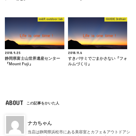
m&R outdoor lab
GUIDE 3rdhair
2018.9.25
2018.11.6
静岡県富士山世界遺産センター
すきバサミでごまかさない『フォ
『Mount Fuji』
ルムづくり』
ABOUT
この記事をかいた人
ナカちゃん
当店は静岡県浜松市にある美容室とカフェ＆アウトドアシ