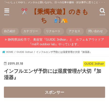
「へいしょくやゆう」メンタルと闘いながら、日々の仕事や趣味・好き勝手に思うこと・・・
【秉燭夜遊】のきも
menu
search
ち
自己紹介
カテゴリー
リクルート
アクセス
問い合わせ
静岡県浜松市で、美容室『GUIDE 3rdhair』と、カフェ＆アウトドア
『m&R outdoor lab』やっています。
HOME
GUIDE 3rdhair
インフルエンザ予防には湿度管理が大切『加湿器』
2019.01.18
GUIDE 3rdhair
インフルエンザ予防には湿度管理が大切『加
湿器』
スポンサー