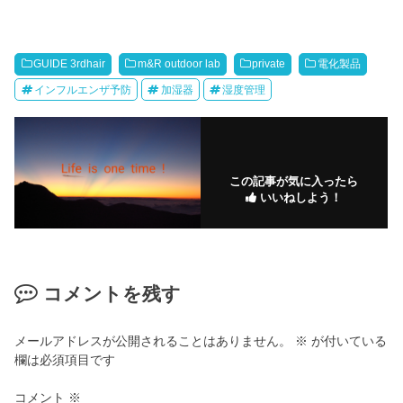
GUIDE 3rdhair
m&R outdoor lab
private
電化製品
インフルエンザ予防
加湿器
湿度管理
この記事が気に入ったら
いいねしよう！
コメントを残す
メールアドレスが公開されることはありません。
※
が付いている
欄は必須項目です
コメント
※