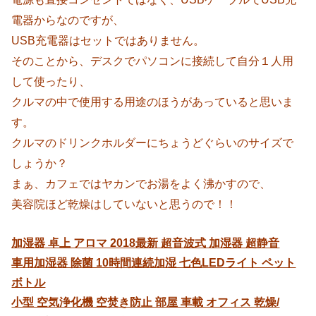
電器からなのですが、
USB充電器はセットではありません。
そのことから、デスクでパソコンに接続して自分１人用
して使ったり、
クルマの中で使用する用途のほうがあっていると思いま
す。
クルマのドリンクホルダーにちょうどぐらいのサイズで
しょうか？
まぁ、カフェではヤカンでお湯をよく沸かすので、
美容院ほど乾燥はしていないと思うので！！
加湿器 卓上 アロマ 2018最新 超音波式 加湿器 超静音
車用加湿器 除菌 10時間連続加湿 七色LEDライト ペット
ボトル
小型 空気浄化機 空焚き防止 部屋 車載 オフィス 乾燥/