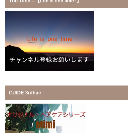
You Tube – 【Life is one time !】
GUIDE 3rdhair