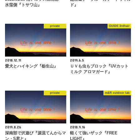
水窪側『トサワ山』
ド』
private
GUIDE 3rdhair
2018.12.11
2019.6.5
愛犬とハイキング『栃生山』
ＵＶも虫もブロック『UVカット
ミルク アロマガード』
private
m&R outdoor lab
2019.8.26
2018.9.16
深南部で沢遊び『源流てんからマ
軽くて強いザック『FREE
ン・S君と』
LIGHT』