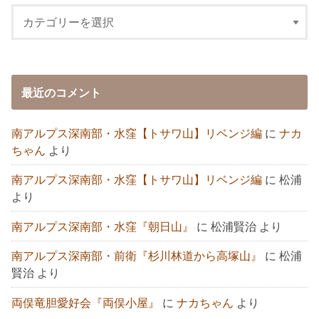
最近のコメント
南アルプス深南部・水窪【トサワ山】リベンジ編
に
ナカ
ちゃん
より
南アルプス深南部・水窪【トサワ山】リベンジ編
に
松浦
より
南アルプス深南部・水窪『朝日山』
に
松浦賢治
より
南アルプス深南部・前衛『杉川林道から高塚山』
に
松浦
賢治
より
両俣竜胆愛好会『両俣小屋』
に
ナカちゃん
より