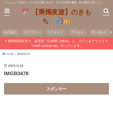
「へいしょくやゆう」メンタルと闘いながら、日々の仕事や趣味・好き勝手に思うこと・・・
【秉燭夜遊】のきも
menu
search
ち
自己紹介
カテゴリー
リクルート
アクセス
問い合わせ
静岡県浜松市で、美容室『GUIDE 3rdhair』と、カフェ＆アウトドア
『m&R outdoor lab』やっています。
HOME
IMGB3478
2019.11.15
IMGB3478
スポンサー