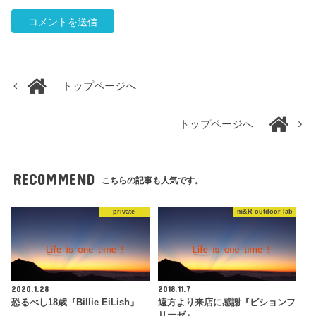
トップページへ
トップページへ
RECOMMEND
こちらの記事も人気です。
private
m&R outdoor lab
2020.1.28
2018.11.7
恐るべし18歳『Billie EiLish』
遠方より来店に感謝『ビションフ
リーゼ』