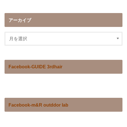
アーカイブ
Facebook-GUIDE 3rdhair
Facebook-m&R outddor lab