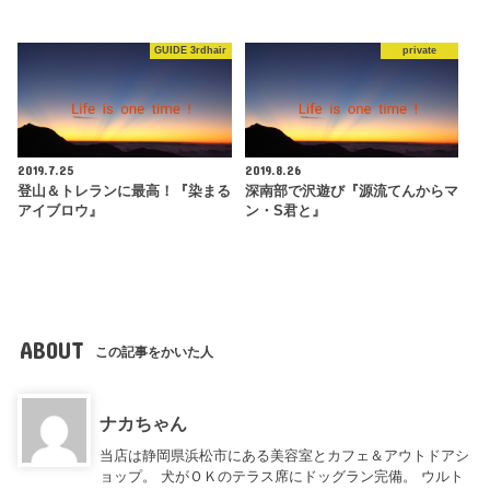
GUIDE 3rdhair
private
2019.7.25
2019.8.26
登山＆トレランに最高！『染まる
深南部で沢遊び『源流てんからマ
アイブロウ』
ン・S君と』
ABOUT
この記事をかいた人
ナカちゃん
当店は静岡県浜松市にある美容室とカフェ＆アウトドアシ
ョップ。 犬がＯＫのテラス席にドッグラン完備。 ウルト