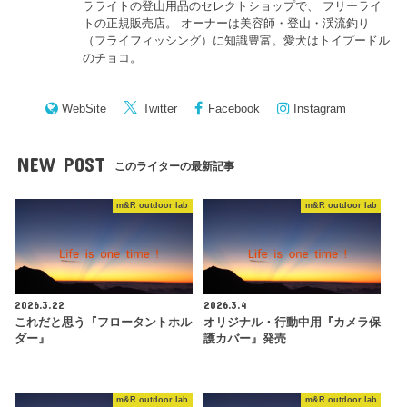
ラライトの登山用品のセレクトショップで、 フリーライ
トの正規販売店。 オーナーは美容師・登山・渓流釣り
（フライフィッシング）に知識豊富。愛犬はトイプードル
のチョコ。
WebSite
Twitter
Facebook
Instagram
NEW POST
このライターの最新記事
m&R outdoor lab
m&R outdoor lab
2026.3.22
2026.3.4
これだと思う『フロータントホル
オリジナル・行動中用『カメラ保
ダー』
護カバー』発売
m&R outdoor lab
m&R outdoor lab