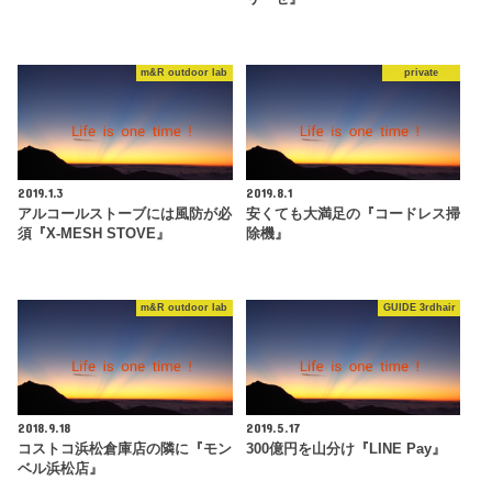
m&R outdoor lab
private
2019.1.3
2019.8.1
アルコールストーブには風防が必
安くても大満足の『コードレス掃
須『X-MESH STOVE』
除機』
m&R outdoor lab
GUIDE 3rdhair
2018.9.18
2019.5.17
コストコ浜松倉庫店の隣に『モン
300億円を山分け『LINE Pay』
ベル浜松店』