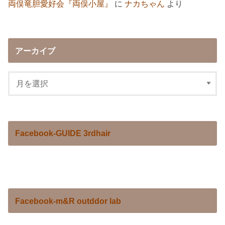
両俣竜胆愛好会『両俣小屋』
に
ナカちゃん
より
アーカイブ
Facebook-GUIDE 3rdhair
Facebook-m&R outddor lab