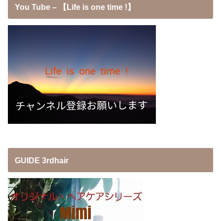
You Tube – 【Life is one time !】
GUIDE 3rdhair