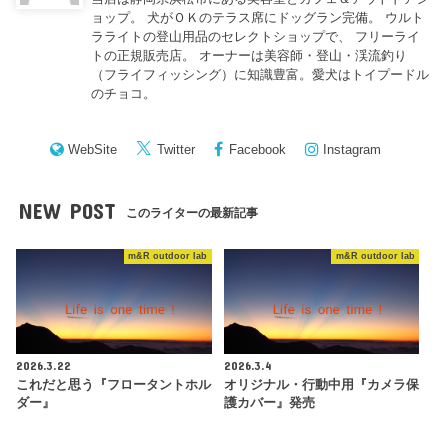
ョップ。 犬がＯＫのテラス席にドッグラン完備。 ウルト
ラライトの登山用品のセレクトショップで、 フリーライ
トの正規販売店。 オーナーは美容師・登山・渓流釣り
（フライフィッシング）に知識豊富。愛犬はトイプードル
のチョコ。
WebSite
Twitter
Facebook
Instagram
NEW POST
このライターの最新記事
m&R outdoor lab
m&R outdoor lab
2026.3.22
2026.3.4
これだと思う『フロータントホル
オリジナル・行動中用『カメラ保
ダー』
護カバー』発売