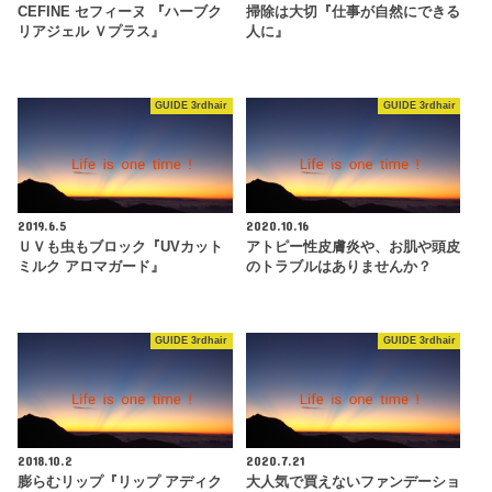
CEFINE セフィーヌ 『ハーブク
掃除は大切『仕事が自然にできる
リアジェル Ｖプラス』
人に』
GUIDE 3rdhair
GUIDE 3rdhair
2019.6.5
2020.10.16
ＵＶも虫もブロック『UVカット
アトピー性皮膚炎や、お肌や頭皮
ミルク アロマガード』
のトラブルはありませんか？
GUIDE 3rdhair
GUIDE 3rdhair
2018.10.2
2020.7.21
膨らむリップ『リップ アディク
大人気で買えないファンデーショ