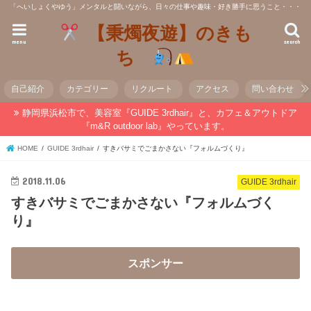
「へいしょくやゆう」メンタルと闘いながら、日々の仕事や趣味・好き勝手に思うこと・・・
【秉燭夜遊】のきも
menu
search
ち
自己紹介
カテゴリー
リクルート
アクセス
問い合わせ
静岡県浜松市で、美容室『GUIDE 3rdhair』と、カフェ＆アウトドア
『m&R outdoor lab』やっています。
HOME
GUIDE 3rdhair
すきバサミでごまかさない『フォルムづくり』
2018.11.06
GUIDE 3rdhair
すきバサミでごまかさない『フォルムづく
り』
スポンサー