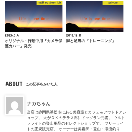
m&R outdoor lab
private
2026.3.4
2018.12.11
オリジナル・行動中用『カメラ保
脚と足裏の『トレーニング』
護カバー』発売
ABOUT
この記事をかいた人
ナカちゃん
当店は静岡県浜松市にある美容室とカフェ＆アウトドアシ
ョップ。 犬がＯＫのテラス席にドッグラン完備。 ウルト
ラライトの登山用品のセレクトショップで、 フリーライ
トの正規販売店。 オーナーは美容師・登山・渓流釣り