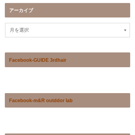
アーカイブ
Facebook-GUIDE 3rdhair
Facebook-m&R outddor lab