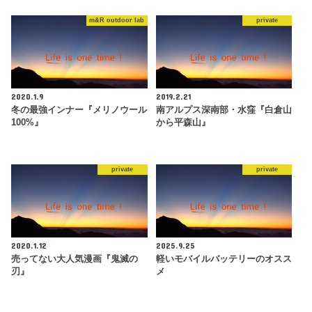
m&R outdoor lab
private
2020.1.9
2019.2.21
冬の最強インナー『メリノウール
南アルプス深南部・水窪『白倉山
100%』
から平森山』
private
private
2020.1.12
2025.9.25
売ってない大人気漫画『鬼滅の
軽いモバイルバッテリーのオスス
刃』
メ