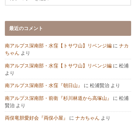
最近のコメント
南アルプス深南部・水窪【トサワ山】リベンジ編
に
ナカ
ちゃん
より
南アルプス深南部・水窪【トサワ山】リベンジ編
に
松浦
より
南アルプス深南部・水窪『朝日山』
に
松浦賢治
より
南アルプス深南部・前衛『杉川林道から高塚山』
に
松浦
賢治
より
両俣竜胆愛好会『両俣小屋』
に
ナカちゃん
より