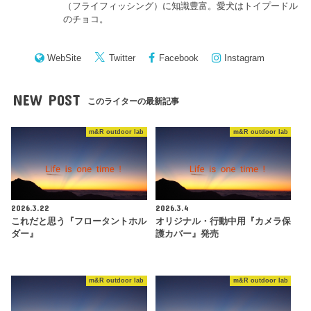
（フライフィッシング）に知識豊富。愛犬はトイプードル
のチョコ。
WebSite
Twitter
Facebook
Instagram
NEW POST
このライターの最新記事
m&R outdoor lab
m&R outdoor lab
2026.3.22
2026.3.4
これだと思う『フロータントホル
オリジナル・行動中用『カメラ保
ダー』
護カバー』発売
m&R outdoor lab
m&R outdoor lab