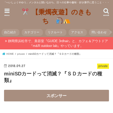
「へいしょくやゆう」メンタルと闘いながら、日々の仕事や趣味・好き勝手に思うこと・・・
【秉燭夜遊】のきも
menu
search
ち
自己紹介
カテゴリー
リクルート
アクセス
問い合わせ
静岡県浜松市で、美容室『GUIDE 3rdhair』と、カフェ＆アウトドア
『m&R outdoor lab』やっています。
HOME
private
miniSDカードって消滅？『ＳＤカードの種類』
2018.09.27
private
miniSDカードって消滅？『ＳＤカードの種
類』
スポンサー