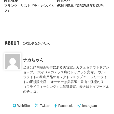
2019.10.12
2018.11.17
フランツ・リスト『ラ・カンパネ
便利で簡単『GROWER'S CUP』
ラ』
ABOUT
この記事をかいた人
ナカちゃん
当店は静岡県浜松市にある美容室とカフェ＆アウトドアシ
ョップ。 犬がＯＫのテラス席にドッグラン完備。 ウルト
ラライトの登山用品のセレクトショップで、 フリーライ
トの正規販売店。 オーナーは美容師・登山・渓流釣り
（フライフィッシング）に知識豊富。愛犬はトイプードル
のチョコ。
WebSite
Twitter
Facebook
Instagram