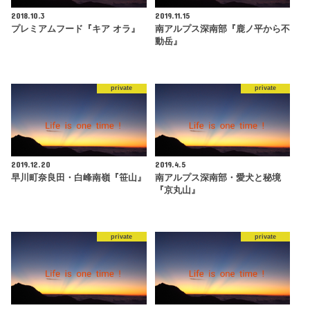
2018.10.3
2019.11.15
プレミアムフード『キア オラ』
南アルプス深南部『鹿ノ平から不
動岳』
private
private
2019.12.20
2019.4.5
早川町奈良田・白峰南嶺『笹山』
南アルプス深南部・愛犬と秘境
『京丸山』
private
private