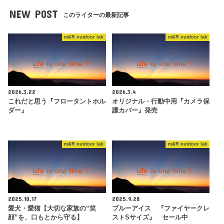
NEW POST
このライターの最新記事
m&R outdoor lab
m&R outdoor lab
2026.3.22
2026.3.4
これだと思う『フロータントホル
オリジナル・行動中用『カメラ保
ダー』
護カバー』発売
m&R outdoor lab
m&R outdoor lab
2025.10.17
2025.9.28
愛犬・愛猫【大切な家族の“笑
ブルーアイス 『ファイヤークレ
顔”を、口もとから守る】
ストSサイズ』 セール中