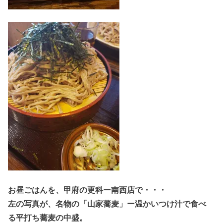
お昼ごはんを、甲府の更科ー南西店で・・・
左の写真が、名物の「山家蕎麦」ー温かいつけ汁で食べ
る平打ち蕎麦の中盛。