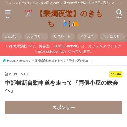
「へいしょくやゆう」メンタルと闘いながら、日々の仕事や趣味・好き勝手に思うこと・・・
【秉燭夜遊】のきも
menu
search
ち
自己紹介
カテゴリー
リクルート
アクセス
問い合わせ
静岡県浜松市で、美容室『GUIDE 3rdhair』と、カフェ＆アウトドア
『m&R outdoor lab』やっています。
HOME
private
中部横断自動車道を走って『両俣小屋の総会へ』
2019.05.09
private
中部横断自動車道を走って『両俣小屋の総会
へ』
スポンサー