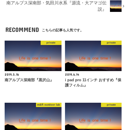
南アルプス深南部・気田川水系『源流・大アマゴ伝
説』
RECOMMEND
こちらの記事も人気です。
private
private
2019.5.16
2019.6.14
南アルプス深南部『黒沢山』
i pad pro 11インチ おすすめ『保
護フィルム』
m&R outdoor lab
private