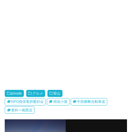
private
グルメ
登山
NPO両俣竜胆愛好会
両俣小屋
中部横断自動車道
更科ー南西店