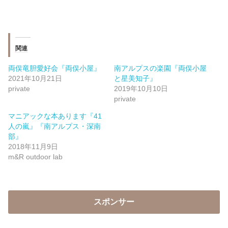
関連
両俣竜胆愛好会『両俣小屋』
南アルプスの楽園『両俣小屋
2021年10月21日
と星美知子』
private
2019年10月10日
private
マニアックな本あります『41
人の嵐』『南アルプス・深南
部』
2018年11月9日
m&R outdoor lab
スポンサー