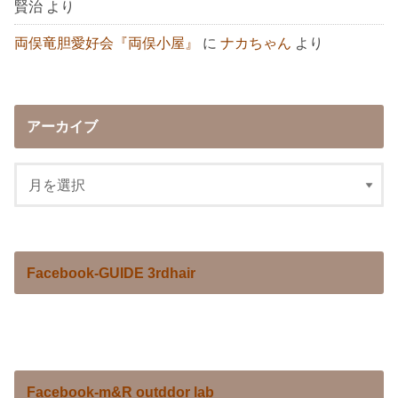
賢治
より
両俣竜胆愛好会『両俣小屋』
に
ナカちゃん
より
アーカイブ
Facebook-GUIDE 3rdhair
Facebook-m&R outddor lab