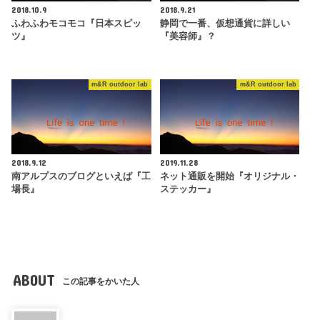
2018.10.9
2018.9.21
ふわふわモコモコ『日本スピッ
静岡で一番、仮想通貨に詳しい
ツ』
『美容師』？
m&R outdoor lab
m&R outdoor lab
2018.9.12
2019.11.28
南アルプスのブログといえば『工
ネット通販を開始『オリジナル・
場長』
ステッカー』
ABOUT
この記事をかいた人