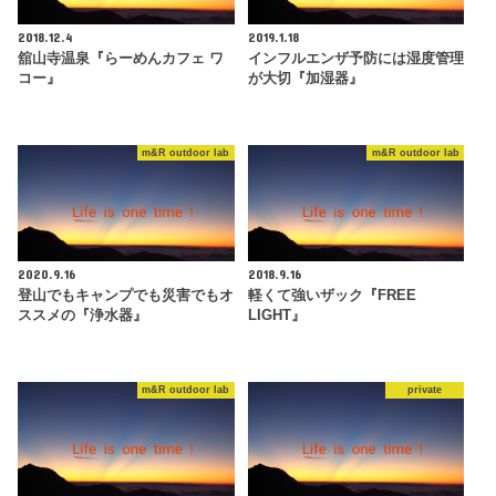
2018.12.4
2019.1.18
舘山寺温泉『らーめんカフェ ワ
インフルエンザ予防には湿度管理
コー』
が大切『加湿器』
m&R outdoor lab
m&R outdoor lab
2020.9.16
2018.9.16
登山でもキャンプでも災害でもオ
軽くて強いザック『FREE
ススメの『浄水器』
LIGHT』
m&R outdoor lab
private