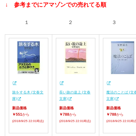
↓ 参考までにアマゾンでの売れてる順
１ ２ ３
旅をする木 (文春文
長い旅の途上 (文春
魔法のことば (文
庫)
文庫)
文庫)
新品価格
新品価格
新品価格
￥551
から
￥788
から
￥788
から
(2018/9/25 22:01時点)
(2018/9/25 22:01時点)
(2018/9/25 22:01時