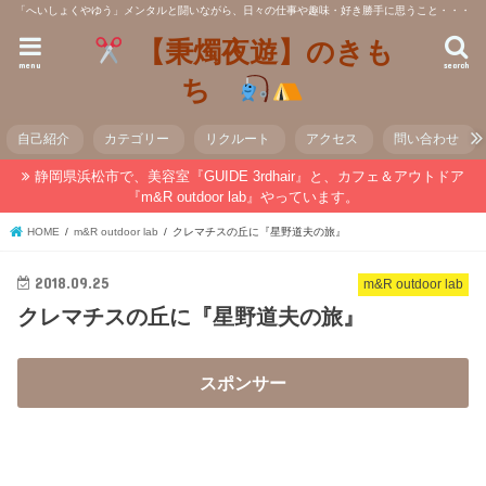
「へいしょくやゆう」メンタルと闘いながら、日々の仕事や趣味・好き勝手に思うこと・・・
【秉燭夜遊】のきも
menu
search
ち
自己紹介
カテゴリー
リクルート
アクセス
問い合わせ
静岡県浜松市で、美容室『GUIDE 3rdhair』と、カフェ＆アウトドア
『m&R outdoor lab』やっています。
HOME
m&R outdoor lab
クレマチスの丘に『星野道夫の旅』
2018.09.25
m&R outdoor lab
クレマチスの丘に『星野道夫の旅』
スポンサー