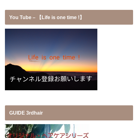
You Tube – 【Life is one time !】
GUIDE 3rdhair