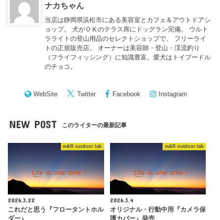
ナカちゃん
当店は静岡県浜松市にある美容室とカフェ＆アウトドアシ
ョップ。 犬がＯＫのテラス席にドッグラン完備。 ウルト
ラライトの登山用品のセレクトショップで、 フリーライ
トの正規販売店。 オーナーは美容師・登山・渓流釣り
（フライフィッシング）に知識豊富。愛犬はトイプードル
のチョコ。
WebSite
Twitter
Facebook
Instagram
NEW POST
このライターの最新記事
m&R outdoor lab
m&R outdoor lab
2026.3.22
2026.3.4
これだと思う『フロータントホル
オリジナル・行動中用『カメラ保
ダー』
護カバー』発売