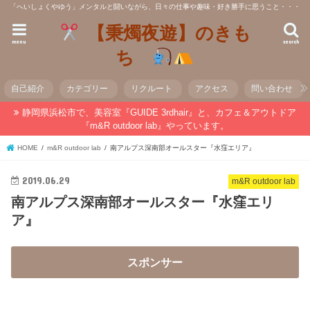
「へいしょくやゆう」メンタルと闘いながら、日々の仕事や趣味・好き勝手に思うこと・・・
【秉燭夜遊】のきも
menu
search
ち
自己紹介
カテゴリー
リクルート
アクセス
問い合わせ
静岡県浜松市で、美容室『GUIDE 3rdhair』と、カフェ＆アウトドア
『m&R outdoor lab』やっています。
HOME
m&R outdoor lab
南アルプス深南部オールスター『水窪エリア』
2019.06.29
m&R outdoor lab
南アルプス深南部オールスター『水窪エリ
ア』
スポンサー