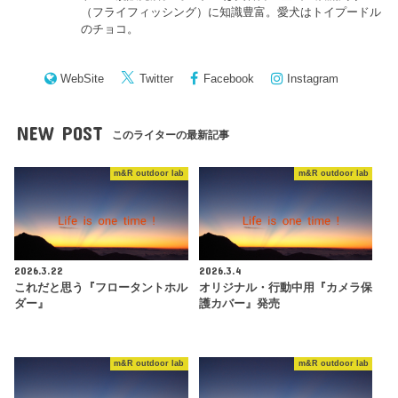
（フライフィッシング）に知識豊富。愛犬はトイプードル
のチョコ。
WebSite
Twitter
Facebook
Instagram
NEW POST
このライターの最新記事
m&R outdoor lab
m&R outdoor lab
2026.3.22
2026.3.4
これだと思う『フロータントホル
オリジナル・行動中用『カメラ保
ダー』
護カバー』発売
m&R outdoor lab
m&R outdoor lab