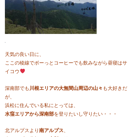
天気の良い日に、
ここの稜線でボーっとコーヒーでも飲みながら昼寝はサ
イコウ
深南部でも
川根エリアの大無間山周辺の山々
も大好きだ
が、
浜松に住んでいる私にとっては、
水窪エリアから深南部
を登りたいし守りたい・・・
北アルプスより
南アルプス
、