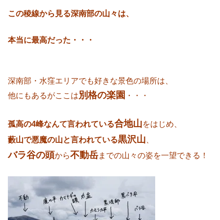
この稜線から見る深南部の山々は、
本当に最高だった・・・
深南部・水窪エリアでも好きな景色の場所は、
別格の楽園
他にもあるがここは
・・・
合地山
孤高の4峰なんて言われている
をはじめ、
黒沢山
藪山で悪魔の山と言われている
、
バラ谷の頭
不動岳
から
までの山々の姿を一望できる！