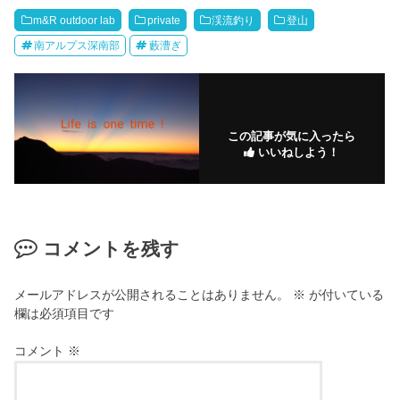
m&R outdoor lab
private
渓流釣り
登山
南アルプス深南部
藪漕ぎ
この記事が気に入ったら
いいねしよう！
コメントを残す
メールアドレスが公開されることはありません。
※
が付いている
欄は必須項目です
コメント
※