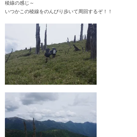
稜線の感じ～
いつかこの稜線をのんびり歩いて周回するぞ！！