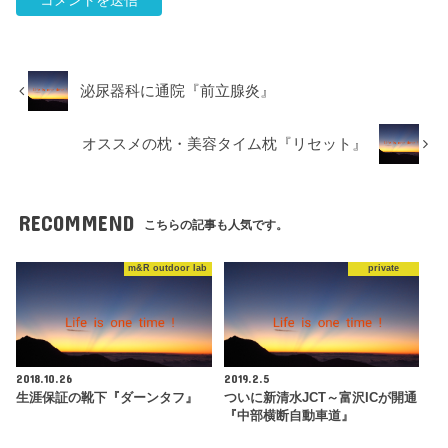
泌尿器科に通院『前立腺炎』
オススメの枕・美容タイム枕『リセット』
RECOMMEND
こちらの記事も人気です。
m&R outdoor lab
private
2018.10.26
2019.2.5
生涯保証の靴下『ダーンタフ』
ついに新清水JCT～富沢ICが開通
『中部横断自動車道』