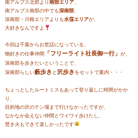
南アルプス北部より
南部エリア
、
南アルプス南部の中でも
深南部
、
深南部・川根エリアよりも
水窪エリア
が、
大好きなんですよ
今回は千葉からお世話になっている、
「フリーライト社長御一行」
物好きの仕事仲間
が、
深南部を歩きたいということで、
藪歩き
沢歩き
深南部らしい
と
をセットで案内・・・
ちょっとしたルートミスもあって登り返しに時間がかか
り、
目的地の沢のテン場まで行けなかったですが、
なかなか会えない仲間とワイワイ歩けたし、
焚き火もできて楽しかったです