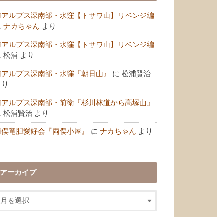
南アルプス深南部・水窪【トサワ山】リベンジ編
に
ナカちゃん
より
南アルプス深南部・水窪【トサワ山】リベンジ編
に
松浦
より
南アルプス深南部・水窪『朝日山』
に
松浦賢治
より
南アルプス深南部・前衛『杉川林道から高塚山』
に
松浦賢治
より
両俣竜胆愛好会『両俣小屋』
に
ナカちゃん
より
アーカイブ