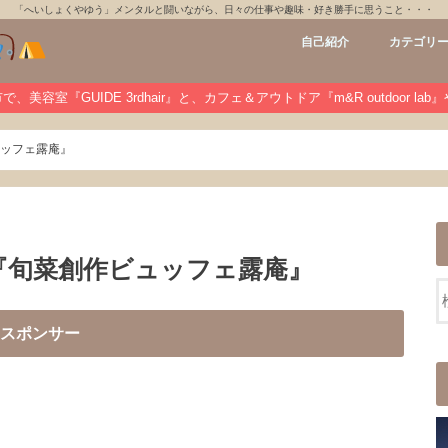
「へいしょくやゆう」メンタルと闘いながら、日々の仕事や趣味・好き勝手に思うこと・・・
自己紹介
カテゴリ
GUIDE 3rdh
m&R outdoo
private
未分類
、美容室『GUIDE 3rdhair』と、カフェ＆アウトドア『m&R outdoor la
ュッフェ露庵』
『旬菜創作ビュッフェ露庵』
スポンサー