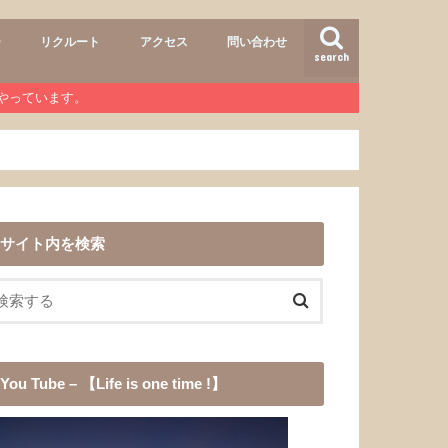
ー
リクルート
アクセス
問い合わせ
search
air
r lab
おすすめメニュー
ヘアースタイル
商品
ワンコ
道具
愛犬チョコ
渓流釣り
登山
b』やっています。
サイト内を検索
You Tube – 【Life is one time !】