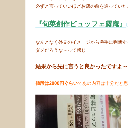
必ずと言っていいほどお店の前を通っていた
『旬菜創作ビュッフェ露庵』
なんとなく外見のイメージから勝手に判断す
ダメだろうな～って感じ！
結果から先に言うと良かったですよ～
値段は2000円ぐらい
であの内容は十分だと思