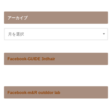
アーカイブ
Facebook-GUIDE 3rdhair
Facebook-m&R outddor lab