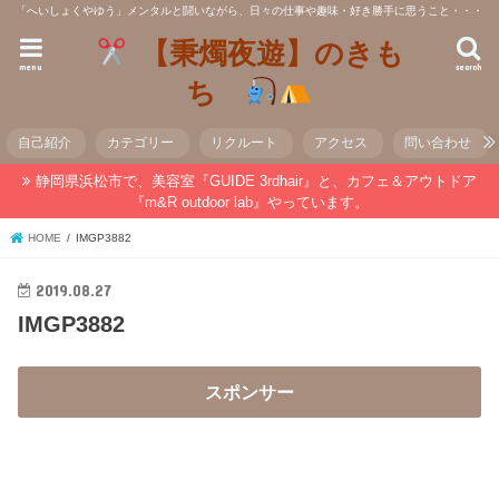
「へいしょくやゆう」メンタルと闘いながら、日々の仕事や趣味・好き勝手に思うこと・・・
【秉燭夜遊】のきも
menu
search
ち
自己紹介
カテゴリー
リクルート
アクセス
問い合わせ
静岡県浜松市で、美容室『GUIDE 3rdhair』と、カフェ＆アウトドア
『m&R outdoor lab』やっています。
HOME
IMGP3882
2019.08.27
IMGP3882
スポンサー