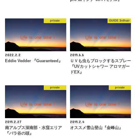
private
GUIDE 3rdhair
2022.2.2
2019.6.6
Eddie Vedder 『Guaranteed』
ＵＶも虫もブロックするスプレー
『UVカットシャワー アロマガー
ドEX』
private
private
2019.2.27
2019.2.4
南アルプス深南部・水窪エリア
オススメ雪山登山『金峰山』
『バラ谷の頭』