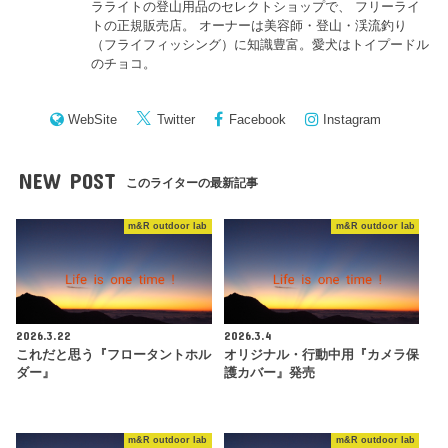
ラライトの登山用品のセレクトショップで、 フリーライ
トの正規販売店。 オーナーは美容師・登山・渓流釣り
（フライフィッシング）に知識豊富。愛犬はトイプードル
のチョコ。
WebSite
Twitter
Facebook
Instagram
NEW POST
このライターの最新記事
m&R outdoor lab
m&R outdoor lab
2026.3.22
2026.3.4
これだと思う『フロータントホル
オリジナル・行動中用『カメラ保
ダー』
護カバー』発売
m&R outdoor lab
m&R outdoor lab