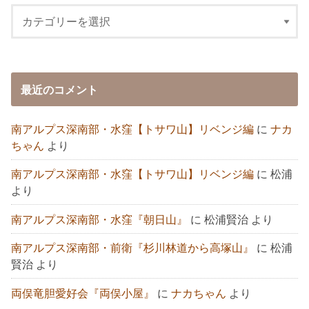
最近のコメント
南アルプス深南部・水窪【トサワ山】リベンジ編
に
ナカ
ちゃん
より
南アルプス深南部・水窪【トサワ山】リベンジ編
に
松浦
より
南アルプス深南部・水窪『朝日山』
に
松浦賢治
より
南アルプス深南部・前衛『杉川林道から高塚山』
に
松浦
賢治
より
両俣竜胆愛好会『両俣小屋』
に
ナカちゃん
より