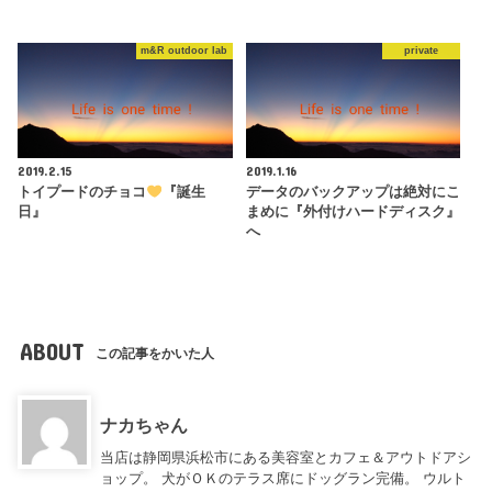
m&R outdoor lab
private
2019.2.15
2019.1.16
トイプードのチョコ
『誕生
データのバックアップは絶対にこ
日』
まめに『外付けハードディスク』
へ
ABOUT
この記事をかいた人
ナカちゃん
当店は静岡県浜松市にある美容室とカフェ＆アウトドアシ
ョップ。 犬がＯＫのテラス席にドッグラン完備。 ウルト