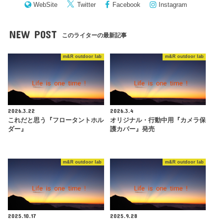
WebSite
Twitter
Facebook
Instagram
NEW POST
このライターの最新記事
m&R outdoor lab
m&R outdoor lab
2026.3.22
2026.3.4
これだと思う『フロータントホル
オリジナル・行動中用『カメラ保
ダー』
護カバー』発売
m&R outdoor lab
m&R outdoor lab
2025.10.17
2025.9.28