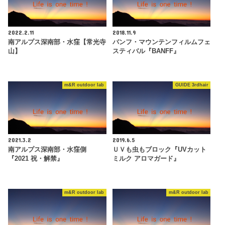
2022.2.11
2018.11.9
南アルプス深南部・水窪【常光寺
バンフ・マウンテンフィルムフェ
山】
スティバル『BANFF』
m&R outdoor lab
GUIDE 3rdhair
2021.3.2
2019.6.5
南アルプス深南部・水窪側
ＵＶも虫もブロック『UVカット
『2021 祝・解禁』
ミルク アロマガード』
m&R outdoor lab
m&R outdoor lab