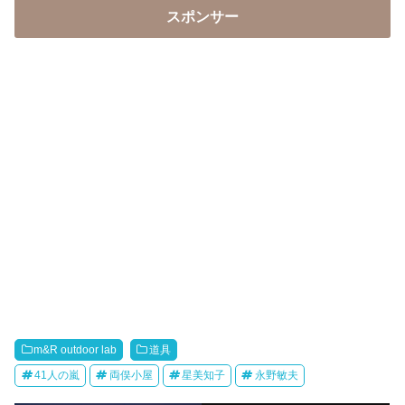
スポンサー
m&R outdoor lab
道具
41人の嵐
両俣小屋
星美知子
永野敏夫