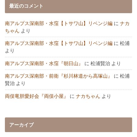
最近のコメント
南アルプス深南部・水窪【トサワ山】リベンジ編
に
ナカ
ちゃん
より
南アルプス深南部・水窪【トサワ山】リベンジ編
に
松浦
より
南アルプス深南部・水窪『朝日山』
に
松浦賢治
より
南アルプス深南部・前衛『杉川林道から高塚山』
に
松浦
賢治
より
両俣竜胆愛好会『両俣小屋』
に
ナカちゃん
より
アーカイブ