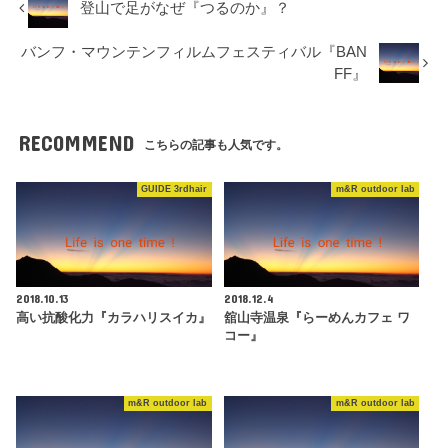
登山で足がなぜ『つるのか』？
バンフ・マウンテンフィルムフェスティバル『BAN
FF』
RECOMMEND
こちらの記事も人気です。
GUIDE 3rdhair
m&R outdoor lab
2018.10.13
2018.12.4
高い抗酸化力『カラハリスイカ』
舘山寺温泉『らーめんカフェ ワ
コー』
m&R outdoor lab
m&R outdoor lab