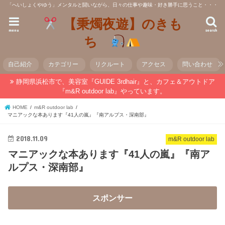
「へいしょくやゆう」メンタルと闘いながら、日々の仕事や趣味・好き勝手に思うこと・・・
【秉燭夜遊】のきも
menu
search
ち
自己紹介
カテゴリー
リクルート
アクセス
問い合わせ
静岡県浜松市で、美容室『GUIDE 3rdhair』と、カフェ＆アウトドア
『m&R outdoor lab』やっています。
HOME
m&R outdoor lab
マニアックな本あります『41人の嵐』『南アルプス・深南部』
2018.11.09
m&R outdoor lab
マニアックな本あります『41人の嵐』『南ア
ルプス・深南部』
スポンサー