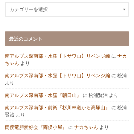
最近のコメント
南アルプス深南部・水窪【トサワ山】リベンジ編
に
ナカ
ちゃん
より
南アルプス深南部・水窪【トサワ山】リベンジ編
に
松浦
より
南アルプス深南部・水窪『朝日山』
に
松浦賢治
より
南アルプス深南部・前衛『杉川林道から高塚山』
に
松浦
賢治
より
両俣竜胆愛好会『両俣小屋』
に
ナカちゃん
より