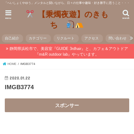
「へいしょくやゆう」メンタルと闘いながら、日々の仕事や趣味・好き勝手に思うこと・・・
【秉燭夜遊】のきも
menu
search
ち
自己紹介
カテゴリー
リクルート
アクセス
問い合わせ
静岡県浜松市で、美容室『GUIDE 3rdhair』と、カフェ＆アウトドア
『m&R outdoor lab』やっています。
HOME
IMGB3774
2020.01.22
IMGB3774
スポンサー