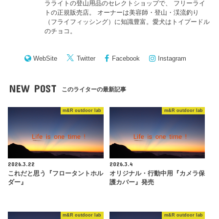
ラライトの登山用品のセレクトショップで、 フリーライ
トの正規販売店。 オーナーは美容師・登山・渓流釣り
（フライフィッシング）に知識豊富。愛犬はトイプードル
のチョコ。
WebSite
Twitter
Facebook
Instagram
NEW POST
このライターの最新記事
m&R outdoor lab
m&R outdoor lab
2026.3.22
2026.3.4
これだと思う『フロータントホル
オリジナル・行動中用『カメラ保
ダー』
護カバー』発売
m&R outdoor lab
m&R outdoor lab