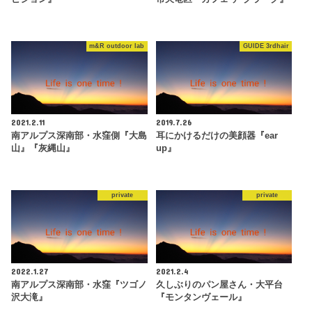
m&R outdoor lab
GUIDE 3rdhair
2021.2.11
2019.7.26
南アルプス深南部・水窪側『大島
耳にかけるだけの美顔器『ear
山』『灰縄山』
up』
private
private
2022.1.27
2021.2.4
南アルプス深南部・水窪『ツゴノ
久しぶりのパン屋さん・大平台
沢大滝』
『モンタンヴェール』