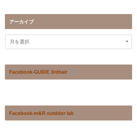
アーカイブ
Facebook-GUIDE 3rdhair
Facebook-m&R outddor lab