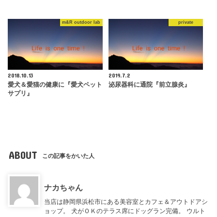
m&R outdoor lab
private
2018.10.13
2019.7.2
愛犬＆愛猫の健康に『愛犬ペット
泌尿器科に通院『前立腺炎』
サプリ』
ABOUT
この記事をかいた人
ナカちゃん
当店は静岡県浜松市にある美容室とカフェ＆アウトドアシ
ョップ。 犬がＯＫのテラス席にドッグラン完備。 ウルト