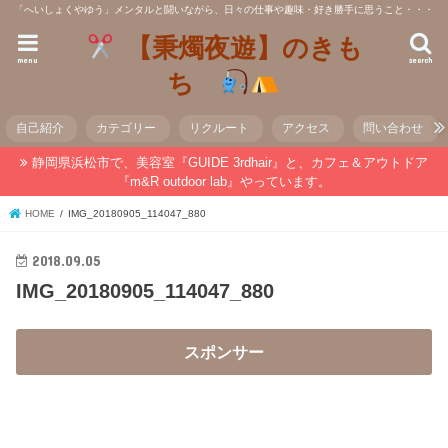
「へいしょくやゆう」メンタルと闘いながら、日々の仕事や趣味・好き勝手に思うこと・・・
【秉燭夜遊】のきも
menu
search
ち
自己紹介
カテゴリー
リクルート
アクセス
問い合わせ
静岡県浜松市で、美容室『GUIDE 3rdhair』と、カフェ＆アウトドア
『m&R outdoor lab』やっています。
HOME
IMG_20180905_114047_880
2018.09.05
IMG_20180905_114047_880
スポンサー