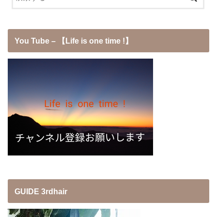
You Tube – 【Life is one time !】
GUIDE 3rdhair