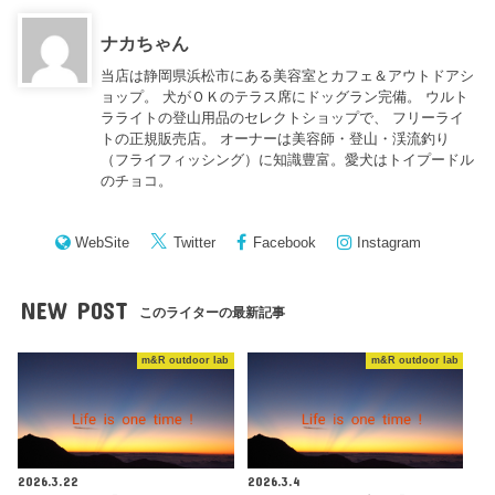
ナカちゃん
当店は静岡県浜松市にある美容室とカフェ＆アウトドアシ
ョップ。 犬がＯＫのテラス席にドッグラン完備。 ウルト
ラライトの登山用品のセレクトショップで、 フリーライ
トの正規販売店。 オーナーは美容師・登山・渓流釣り
（フライフィッシング）に知識豊富。愛犬はトイプードル
のチョコ。
WebSite
Twitter
Facebook
Instagram
NEW POST
このライターの最新記事
m&R outdoor lab
m&R outdoor lab
2026.3.22
2026.3.4