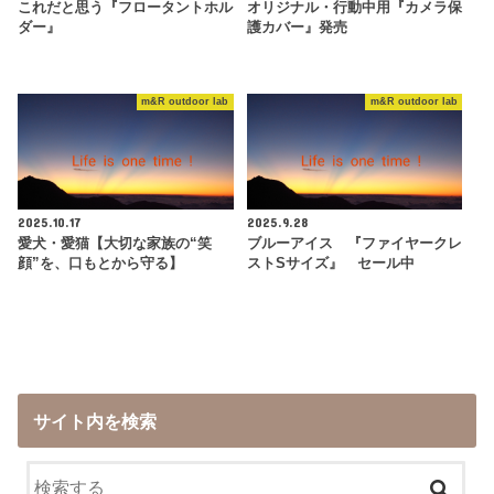
これだと思う『フロータントホル
オリジナル・行動中用『カメラ保
ダー』
護カバー』発売
m&R outdoor lab
m&R outdoor lab
2025.10.17
2025.9.28
愛犬・愛猫【大切な家族の“笑
ブルーアイス 『ファイヤークレ
顔”を、口もとから守る】
ストSサイズ』 セール中
サイト内を検索