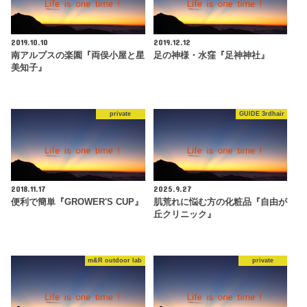
2019.10.10
2019.12.12
南アルプスの楽園『両俣小屋と星
足の神様・水窪『足神神社』
美知子』
private
GUIDE 3rdhair
2018.11.17
2025.9.27
便利で簡単『GROWER'S CUP』
肌荒れに悩む方の化粧品『自由が
丘クリニック』
m&R outdoor lab
private