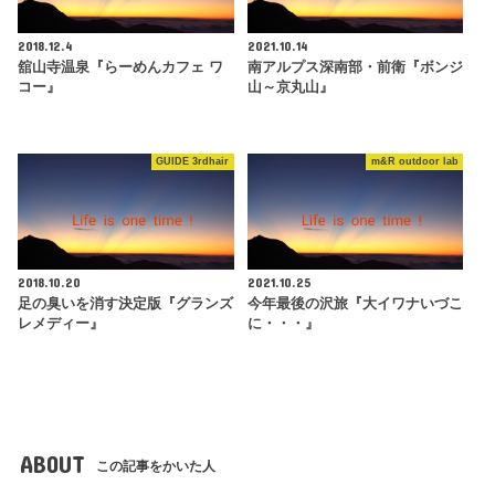
2018.12.4
2021.10.14
舘山寺温泉『らーめんカフェ ワ
南アルプス深南部・前衛『ボンジ
コー』
山～京丸山』
GUIDE 3rdhair
m&R outdoor lab
2018.10.20
2021.10.25
足の臭いを消す決定版『グランズ
今年最後の沢旅『大イワナいづこ
レメディー』
に・・・』
ABOUT
この記事をかいた人