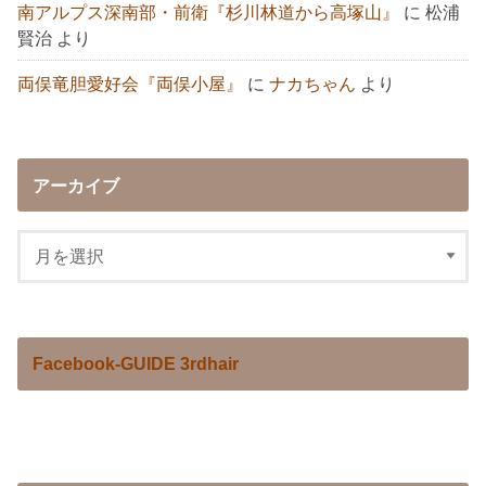
南アルプス深南部・前衛『杉川林道から高塚山』
に
松浦
賢治
より
両俣竜胆愛好会『両俣小屋』
に
ナカちゃん
より
アーカイブ
Facebook-GUIDE 3rdhair