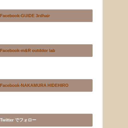
Facebook-GUIDE 3rdhair
Facebook-m&R outddor lab
Facebook-NAKAMURA HIDEHIRO
Twitter でフォロー