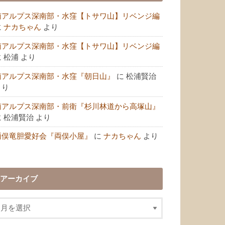
南アルプス深南部・水窪【トサワ山】リベンジ編
に
ナカちゃん
より
南アルプス深南部・水窪【トサワ山】リベンジ編
に
松浦
より
南アルプス深南部・水窪『朝日山』
に
松浦賢治
より
南アルプス深南部・前衛『杉川林道から高塚山』
に
松浦賢治
より
両俣竜胆愛好会『両俣小屋』
に
ナカちゃん
より
アーカイブ