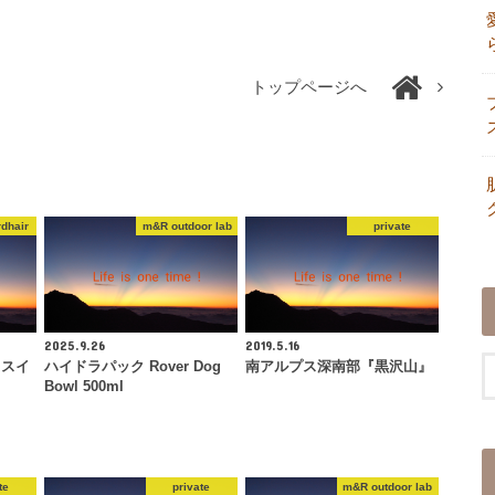
トップページへ
dhair
m&R outdoor lab
private
2025.9.26
2019.5.16
リスイ
ハイドラパック Rover Dog
南アルプス深南部『黒沢山』
Bowl 500ml
te
private
m&R outdoor lab