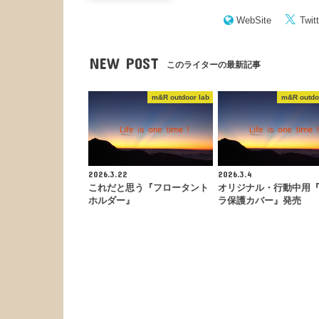
WebSite
Twitt
NEW POST
このライターの最新記事
m&R outdoor lab
m&R outdo
2026.3.22
2026.3.4
これだと思う『フロータント
オリジナル・行動中用
ホルダー』
ラ保護カバー』発売