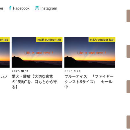
er
Facebook
Instagram
or lab
m&R outdoor lab
m&R outdoor lab
2025.10.17
2025.9.28
『カメ
愛犬・愛猫【大切な家族
ブルーアイス 『ファイヤー
の“笑顔”を、口もとから守
クレストSサイズ』 セール
る】
中