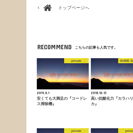
トップページへ
RECOMMEND
こちらの記事も人気です。
private
GUIDE 3r
2019.8.1
2018.10.13
安くても大満足の『コードレ
高い抗酸化力『カラハ
ス掃除機』
カ』
private
priva