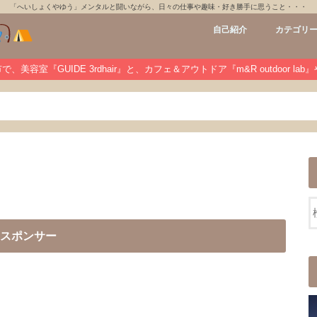
「へいしょくやゆう」メンタルと闘いながら、日々の仕事や趣味・好き勝手に思うこと・・・
自己紹介
カテゴリ
GUIDE 3rdh
m&R outdoo
private
未分類
、美容室『GUIDE 3rdhair』と、カフェ＆アウトドア『m&R outdoor la
スポンサー