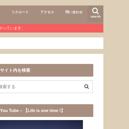
ー
リクルート
アクセス
問い合わせ
search
air
r lab
おすすめメニュー
ヘアースタイル
商品
ワンコ
道具
愛犬チョコ
渓流釣り
登山
b』やっています。
サイト内を検索
You Tube – 【Life is one time !】