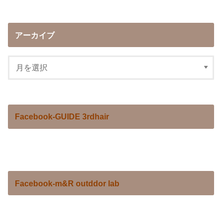
アーカイブ
Facebook-GUIDE 3rdhair
Facebook-m&R outddor lab