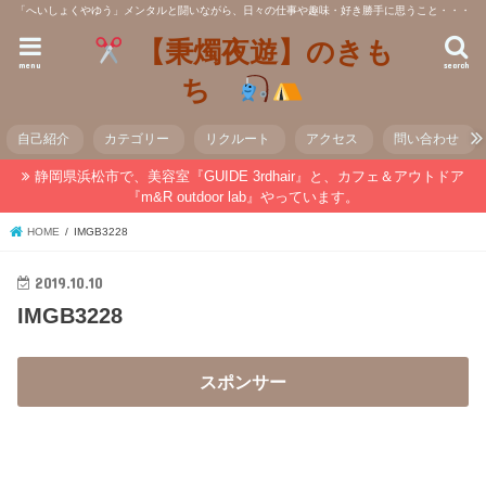
「へいしょくやゆう」メンタルと闘いながら、日々の仕事や趣味・好き勝手に思うこと・・・
【秉燭夜遊】のきも
menu
search
ち
自己紹介
カテゴリー
リクルート
アクセス
問い合わせ
静岡県浜松市で、美容室『GUIDE 3rdhair』と、カフェ＆アウトドア
『m&R outdoor lab』やっています。
HOME
IMGB3228
2019.10.10
IMGB3228
スポンサー