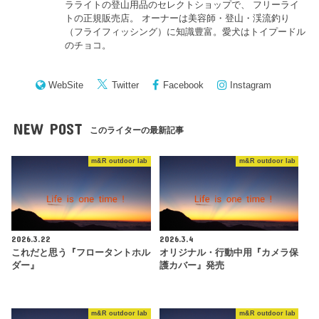
ラライトの登山用品のセレクトショップで、 フリーライ
トの正規販売店。 オーナーは美容師・登山・渓流釣り
（フライフィッシング）に知識豊富。愛犬はトイプードル
のチョコ。
WebSite
Twitter
Facebook
Instagram
NEW POST
このライターの最新記事
m&R outdoor lab
m&R outdoor lab
2026.3.22
2026.3.4
これだと思う『フロータントホル
オリジナル・行動中用『カメラ保
ダー』
護カバー』発売
m&R outdoor lab
m&R outdoor lab