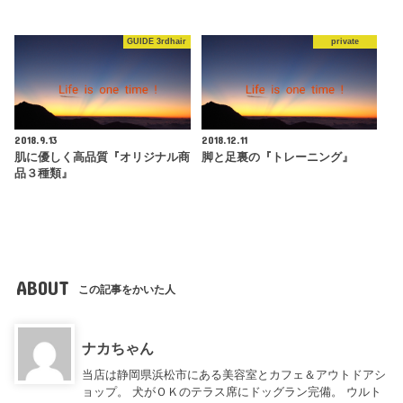
GUIDE 3rdhair
private
2018.9.13
2018.12.11
肌に優しく高品質『オリジナル商
脚と足裏の『トレーニング』
品３種類』
ABOUT
この記事をかいた人
ナカちゃん
当店は静岡県浜松市にある美容室とカフェ＆アウトドアシ
ョップ。 犬がＯＫのテラス席にドッグラン完備。 ウルト