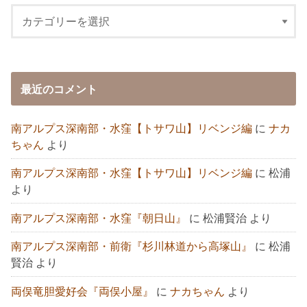
最近のコメント
南アルプス深南部・水窪【トサワ山】リベンジ編
に
ナカ
ちゃん
より
南アルプス深南部・水窪【トサワ山】リベンジ編
に
松浦
より
南アルプス深南部・水窪『朝日山』
に
松浦賢治
より
南アルプス深南部・前衛『杉川林道から高塚山』
に
松浦
賢治
より
両俣竜胆愛好会『両俣小屋』
に
ナカちゃん
より