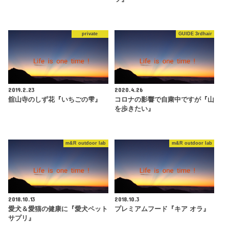
private
GUIDE 3rdhair
2019.2.23
2020.4.26
舘山寺のしず花『いちごの雫』
コロナの影響で自粛中ですが『山
を歩きたい』
m&R outdoor lab
m&R outdoor lab
2018.10.13
2018.10.3
愛犬＆愛猫の健康に『愛犬ペット
プレミアムフード『キア オラ』
サプリ』