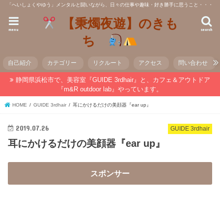
「へいしょくやゆう」メンタルと闘いながら、日々の仕事や趣味・好き勝手に思うこと・・・
【秉燭夜遊】のきも
menu
search
ち
自己紹介
カテゴリー
リクルート
アクセス
問い合わせ
静岡県浜松市で、美容室『GUIDE 3rdhair』と、カフェ＆アウトドア
『m&R outdoor lab』やっています。
HOME
GUIDE 3rdhair
耳にかけるだけの美顔器『ear up』
2019.07.26
GUIDE 3rdhair
耳にかけるだけの美顔器『ear up』
スポンサー