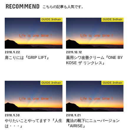
RECOMMEND
こちらの記事も人気です。
GUIDE 3rdhair
GUIDE 3rdhair
2018.9.22
2019.10.12
肩こりには『GRIP LIFT』
薬用シワ改善クリーム『ONE BY
KOSE ザ リンクレス』
GUIDE 3rdhair
GUIDE 3rdhair
2018.9.30
2018.9.21
やりたいことやってます？『人生
魔法の靴下にニューバージョン
は・・・』
『AIRISE』