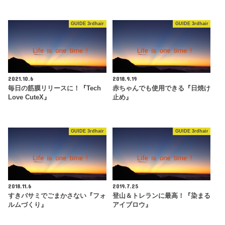
GUIDE 3rdhair
GUIDE 3rdhair
2021.10.6
2018.9.19
毎日の筋膜リリースに！『Tech
赤ちゃんでも使用できる『日焼け
Love CuteX』
止め』
GUIDE 3rdhair
GUIDE 3rdhair
2018.11.6
2019.7.25
すきバサミでごまかさない『フォ
登山＆トレランに最高！『染まる
ルムづくり』
アイブロウ』