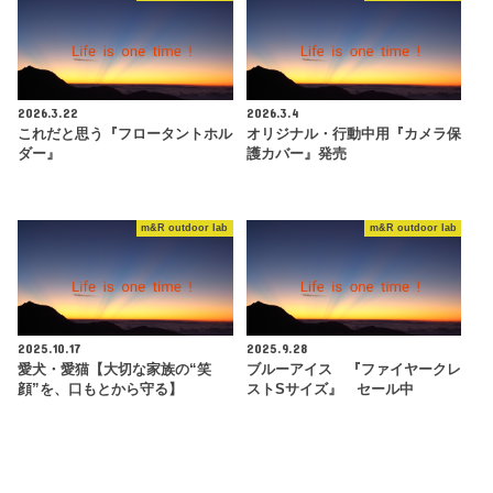
2026.3.22
2026.3.4
これだと思う『フロータントホル
オリジナル・行動中用『カメラ保
ダー』
護カバー』発売
m&R outdoor lab
m&R outdoor lab
2025.10.17
2025.9.28
愛犬・愛猫【大切な家族の“笑
ブルーアイス 『ファイヤークレ
顔”を、口もとから守る】
ストSサイズ』 セール中