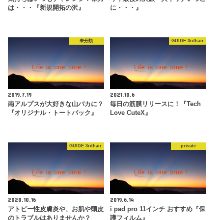
は・・・『新規開拓の沢』
に・・・』
未分類
GUIDE 3rdhair
2019.7.19
2021.10.6
南アルプスが大好きな山バカに？
毎日の筋膜リリースに！『Tech
『オリジナル・トートバック』
Love CuteX』
GUIDE 3rdhair
private
2020.10.16
2019.6.14
アトピー性皮膚炎や、お肌や頭皮
i pad pro 11インチ おすすめ『保
のトラブルはありませんか？
護フィルム』