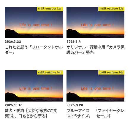
m&R outdoor lab
m&R outdoor lab
2026.3.22
2026.3.4
これだと思う『フロータントホル
オリジナル・行動中用『カメラ保
ダー』
護カバー』発売
m&R outdoor lab
m&R outdoor lab
2025.10.17
2025.9.28
愛犬・愛猫【大切な家族の“笑
ブルーアイス 『ファイヤークレ
顔”を、口もとから守る】
ストSサイズ』 セール中