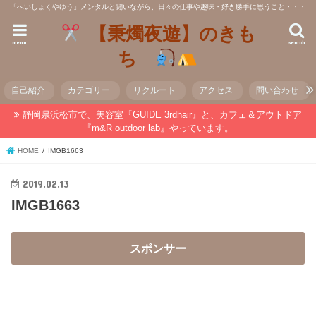
「へいしょくやゆう」メンタルと闘いながら、日々の仕事や趣味・好き勝手に思うこと・・・
【秉燭夜遊】のきも
menu
search
ち
自己紹介
カテゴリー
リクルート
アクセス
問い合わせ
静岡県浜松市で、美容室『GUIDE 3rdhair』と、カフェ＆アウトドア
『m&R outdoor lab』やっています。
HOME
IMGB1663
2019.02.13
IMGB1663
スポンサー