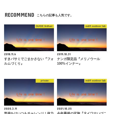
RECOMMEND
こちらの記事も人気です。
GUIDE 3rdhair
m&R outdoor lab
2018.11.6
2019.10.31
すきバサミでごまかさない『フォ
ナンガ限定品『メリノウール
ルムづくり』
100%インナー』
private
m&R outdoor lab
2020.3.11
2021.10.25
気持ちはいつもチャレンジ！体力
今年最後の沢旅『大イワナいづこ