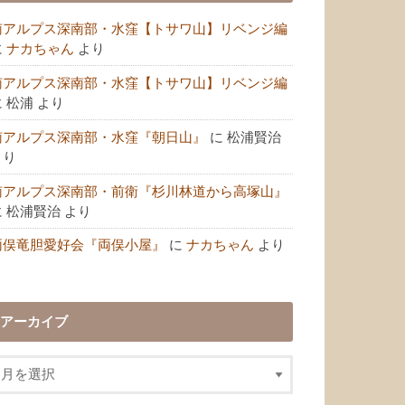
南アルプス深南部・水窪【トサワ山】リベンジ編
に
ナカちゃん
より
南アルプス深南部・水窪【トサワ山】リベンジ編
に
松浦
より
南アルプス深南部・水窪『朝日山』
に
松浦賢治
より
南アルプス深南部・前衛『杉川林道から高塚山』
に
松浦賢治
より
両俣竜胆愛好会『両俣小屋』
に
ナカちゃん
より
アーカイブ