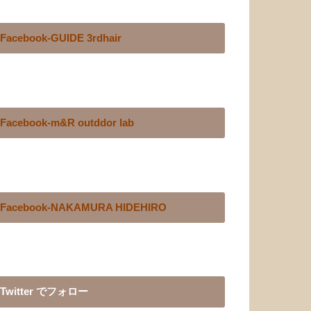
Facebook-GUIDE 3rdhair
Facebook-m&R outddor lab
Facebook-NAKAMURA HIDEHIRO
Twitter でフォロー