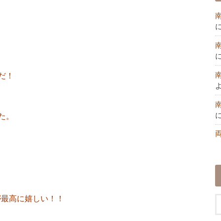
だ！
た。
が最高に嬉しい！！