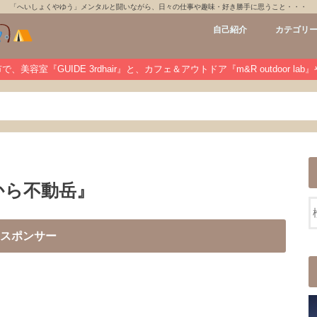
「へいしょくやゆう」メンタルと闘いながら、日々の仕事や趣味・好き勝手に思うこと・・・
自己紹介
カテゴリ
GUIDE 3rdh
m&R outdoo
private
未分類
、美容室『GUIDE 3rdhair』と、カフェ＆アウトドア『m&R outdoor la
から不動岳』
スポンサー