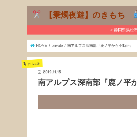
【秉燭夜遊】のきもち
静岡県浜松市で
HOME
private
南アルプス深南部『鹿ノ平から不動岳』
private
2019.11.15
南アルプス深南部『鹿ノ平