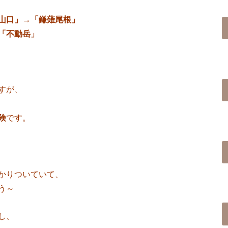
山口」→「鎌薙尾根」
「不動岳」
すが、
険
です。
かりついていて、
う～
し、