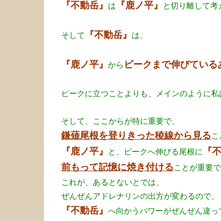
『不動岳』
『鹿ノ平』
は
と切り離して考
『不動岳』
そして
は、
『鹿ノ平』
ピークまで伸びている
から
ピークに立つことよりも、メインのように私
そして、ここからが特に重要で、
鎌薙尾根を登りきった稜線から見る
こ
『鹿ノ平』
『
と、ピークへ伸びる尾根に
前もって記憶に焼き付ける
ことが重要で
これが、あるとないとでは、
ぜんぜんアドレナリンの出方が変わるので、
『不動岳』
へ向かうパワーがぜんぜん違っ