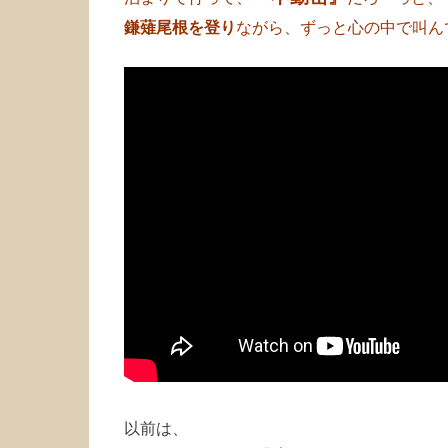
鎌薙尾根を登り
ながら、ずっと心の中で叫ん
以前は、