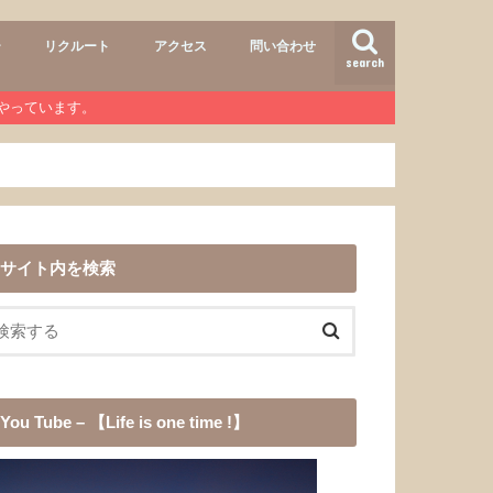
ー
リクルート
アクセス
問い合わせ
search
air
r lab
おすすめメニュー
ヘアースタイル
商品
ワンコ
道具
愛犬チョコ
渓流釣り
登山
b』やっています。
サイト内を検索
You Tube – 【Life is one time !】