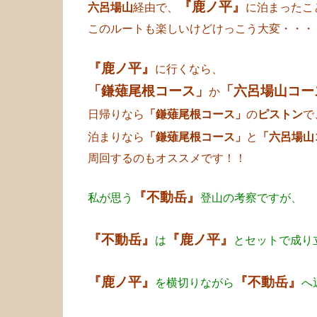
『鹿ノ平』
経由で、
六呂場山
に泊まったこ
このルートも楽しいけどけっこう大変・・・
『鹿ノ平』
に行くなら、
「鎌薙尾根コース」
「六呂場山コー
か
日帰りなら
「鎌薙尾根コース」
の
ピストン
で
泊まりなら
「鎌薙尾根コース」
と
「六呂場山
周回するのもオススメです！！
『不動岳』
私が思う
登山の考察ですが、
『不動岳』
『鹿ノ平』
は
とセットで成り
『鹿ノ平』
『不動岳』
を横切りながら
へ