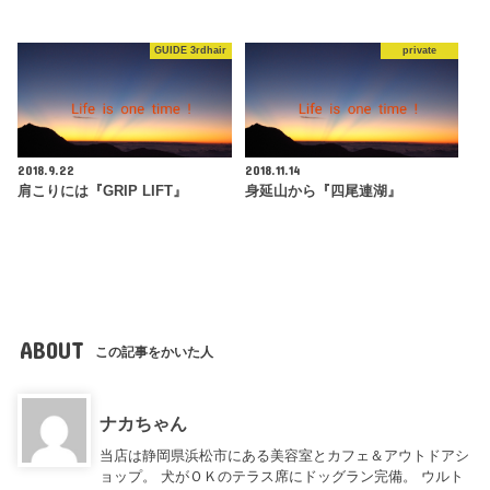
GUIDE 3rdhair
private
2018.9.22
2018.11.14
肩こりには『GRIP LIFT』
身延山から『四尾連湖』
ABOUT
この記事をかいた人
ナカちゃん
当店は静岡県浜松市にある美容室とカフェ＆アウトドアシ
ョップ。 犬がＯＫのテラス席にドッグラン完備。 ウルト