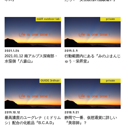
m&R outdoor lab
private
2021.1.26
2019.5.9
2021.01.12 南アルプス深南部・
行動範囲内にある『みのぶまんじ
水窪側『八森山』
ゅう・栄昇堂』
GUIDE 3rdhair
private
2019.10.12
2018.9.21
最高濃度のユーグレナ（ミドリム
静岡で一番、仮想通貨に詳しい
シ）配合の化粧品『B.C.A.D』
『美容師』？