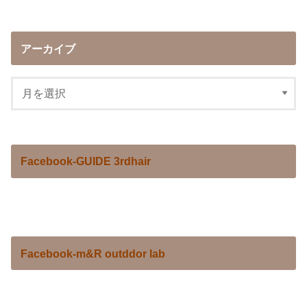
アーカイブ
Facebook-GUIDE 3rdhair
Facebook-m&R outddor lab