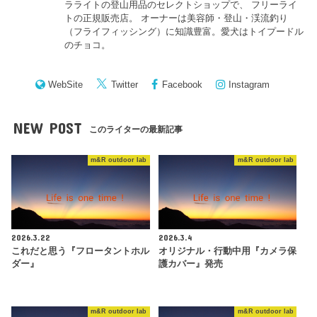
ラライトの登山用品のセレクトショップで、 フリーライ
トの正規販売店。 オーナーは美容師・登山・渓流釣り
（フライフィッシング）に知識豊富。愛犬はトイプードル
のチョコ。
WebSite
Twitter
Facebook
Instagram
NEW POST
このライターの最新記事
m&R outdoor lab
m&R outdoor lab
2026.3.22
2026.3.4
これだと思う『フロータントホル
オリジナル・行動中用『カメラ保
ダー』
護カバー』発売
m&R outdoor lab
m&R outdoor lab