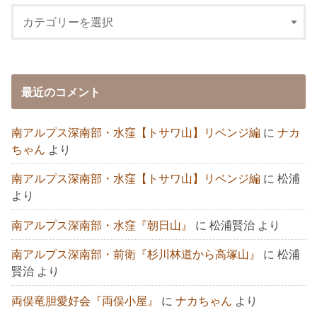
最近のコメント
南アルプス深南部・水窪【トサワ山】リベンジ編
に
ナカ
ちゃん
より
南アルプス深南部・水窪【トサワ山】リベンジ編
に
松浦
より
南アルプス深南部・水窪『朝日山』
に
松浦賢治
より
南アルプス深南部・前衛『杉川林道から高塚山』
に
松浦
賢治
より
両俣竜胆愛好会『両俣小屋』
に
ナカちゃん
より