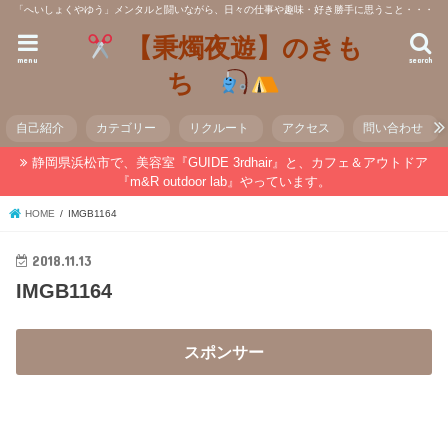
「へいしょくやゆう」メンタルと闘いながら、日々の仕事や趣味・好き勝手に思うこと・・・
【秉燭夜遊】のきも
menu
search
ち
自己紹介
カテゴリー
リクルート
アクセス
問い合わせ
静岡県浜松市で、美容室『GUIDE 3rdhair』と、カフェ＆アウトドア
『m&R outdoor lab』やっています。
HOME
IMGB1164
2018.11.13
IMGB1164
スポンサー