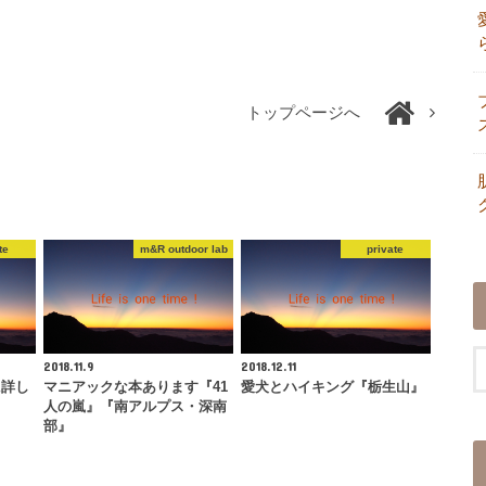
トップページへ
te
m&R outdoor lab
private
2018.11.9
2018.12.11
に詳し
マニアックな本あります『41
愛犬とハイキング『栃生山』
人の嵐』『南アルプス・深南
部』