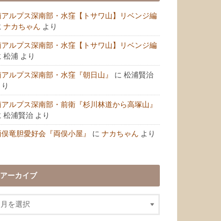
南アルプス深南部・水窪【トサワ山】リベンジ編
に
ナカちゃん
より
南アルプス深南部・水窪【トサワ山】リベンジ編
に
松浦
より
南アルプス深南部・水窪『朝日山』
に
松浦賢治
より
南アルプス深南部・前衛『杉川林道から高塚山』
に
松浦賢治
より
両俣竜胆愛好会『両俣小屋』
に
ナカちゃん
より
アーカイブ