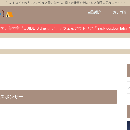
「へいしょくやゆう」メンタルと闘いながら、日々の仕事や趣味・好き勝手に思うこと・・・
自己紹介
カテゴリ
GUIDE 3rdh
m&R outdoo
private
未分類
、美容室『GUIDE 3rdhair』と、カフェ＆アウトドア『m&R outdoor la
スポンサー