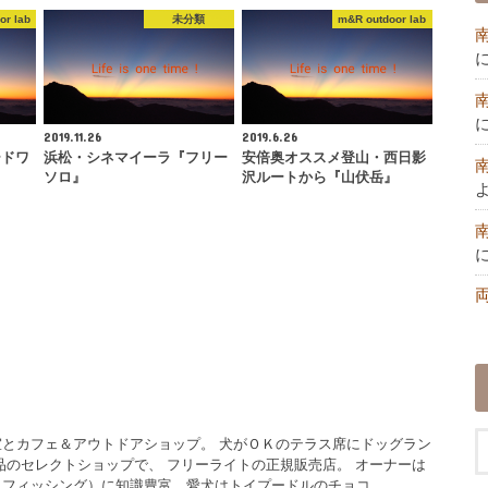
or lab
未分類
m&R outdoor lab
2019.11.26
2019.6.26
ードワ
浜松・シネマイーラ『フリー
安倍奥オススメ登山・西日影
ソロ』
沢ルートから『山伏岳』
とカフェ＆アウトドアショップ。 犬がＯＫのテラス席にドッグラン
品のセレクトショップで、 フリーライトの正規販売店。 オーナーは
イフィッシング）に知識豊富。愛犬はトイプードルのチョコ。