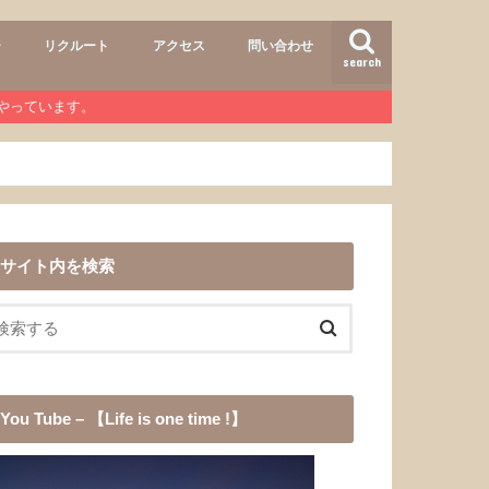
ー
リクルート
アクセス
問い合わせ
search
air
r lab
おすすめメニュー
ヘアースタイル
商品
ワンコ
道具
愛犬チョコ
渓流釣り
登山
b』やっています。
サイト内を検索
You Tube – 【Life is one time !】