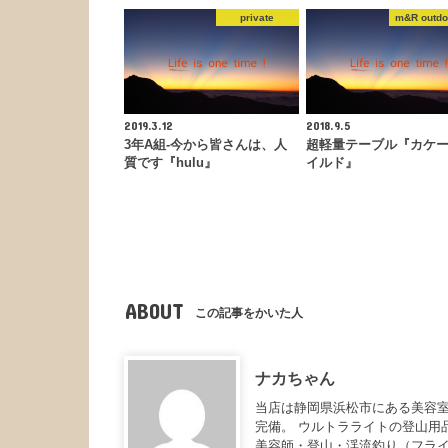
private
m&R outdo
2019.3.12
2018.9.5
3年A組-今から皆さんは、人
超軽量テーブル『カケ
質です『hulu』
イルド』
ABOUT
この記事をかいた人
ナカちゃん
当店は静岡県浜松市にある美容室
完備。 ウルトラライトの登山用
美容師・登山・渓流釣り（フラ