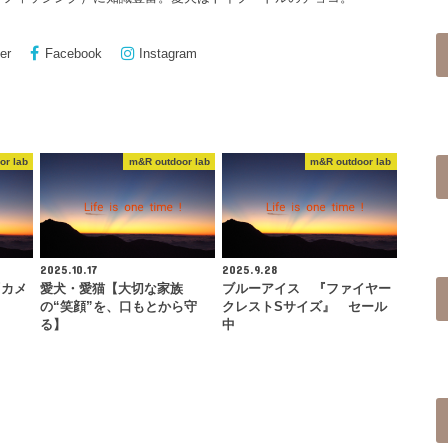
er
Facebook
Instagram
or lab
m&R outdoor lab
m&R outdoor lab
2025.10.17
2025.9.28
『カメ
愛犬・愛猫【大切な家族
ブルーアイス 『ファイヤー
の“笑顔”を、口もとから守
クレストSサイズ』 セール
る】
中