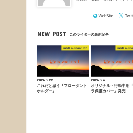
WebSite
Twitt
NEW POST
このライターの最新記事
m&R outdoor lab
m&R outdo
2026.3.22
2026.3.4
これだと思う『フロータント
オリジナル・行動中用
ホルダー』
ラ保護カバー』発売