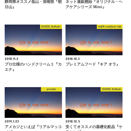
静岡県オススメ低山・深南部『朝
ネット通販開始『オリジナル・ヘ
日山』
アケアシリーズ Mimi』
GUIDE 3rdhair
m&R outdoor lab
2018.11.2
2018.10.3
プロ仕様のハンドクリーム１『カ
プレミアムフード『キア オラ』
エナ』
private
GUIDE 3rdhair
2019.1.23
2018.12.5
アメカジといえば『リアルマッコ
安くてオススメの基礎化粧品『ケ