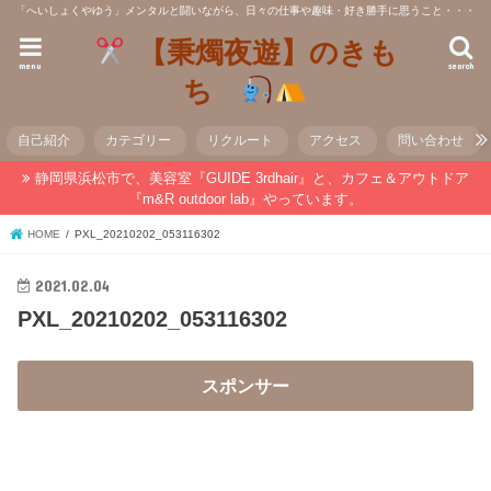
「へいしょくやゆう」メンタルと闘いながら、日々の仕事や趣味・好き勝手に思うこと・・・
【秉燭夜遊】のきも
menu
search
ち
自己紹介
カテゴリー
リクルート
アクセス
問い合わせ
静岡県浜松市で、美容室『GUIDE 3rdhair』と、カフェ＆アウトドア
『m&R outdoor lab』やっています。
HOME
PXL_20210202_053116302
2021.02.04
PXL_20210202_053116302
スポンサー