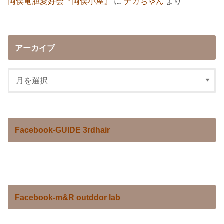
両俣竜胆愛好会『両俣小屋』
に
ナカちゃん
より
アーカイブ
Facebook-GUIDE 3rdhair
Facebook-m&R outddor lab