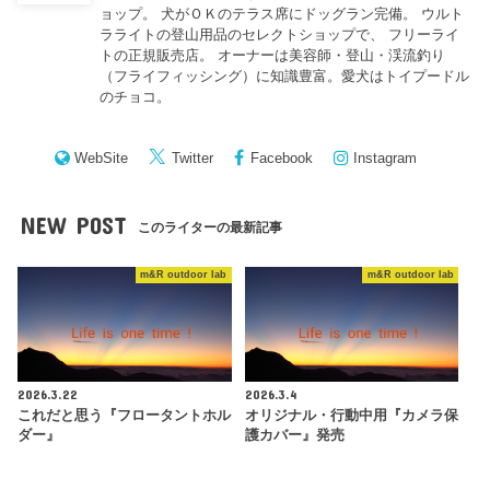
ョップ。 犬がＯＫのテラス席にドッグラン完備。 ウルト
ラライトの登山用品のセレクトショップで、 フリーライ
トの正規販売店。 オーナーは美容師・登山・渓流釣り
（フライフィッシング）に知識豊富。愛犬はトイプードル
のチョコ。
WebSite
Twitter
Facebook
Instagram
NEW POST
このライターの最新記事
m&R outdoor lab
m&R outdoor lab
2026.3.22
2026.3.4
これだと思う『フロータントホル
オリジナル・行動中用『カメラ保
ダー』
護カバー』発売