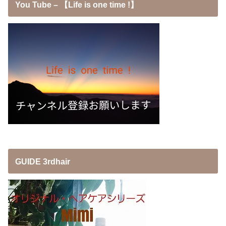
You Tube – 【Life is one time !】
GUIDE 3rdhair