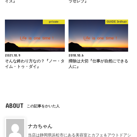
イズ』
ラセレブ』
private
GUIDE 3rdhair
2021.10.9
2018.10.6
そんな終わり方なの？『ノー・タ
掃除は大切『仕事が自然にできる
イム・トゥ・ダイ』
人に』
ABOUT
この記事をかいた人
ナカちゃん
当店は静岡県浜松市にある美容室とカフェ＆アウトドアシ