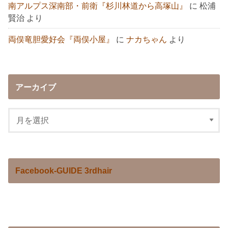
南アルプス深南部・前衛『杉川林道から高塚山』
に
松浦
賢治
より
両俣竜胆愛好会『両俣小屋』
に
ナカちゃん
より
アーカイブ
Facebook-GUIDE 3rdhair