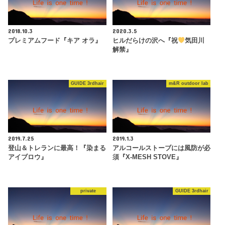
2018.10.3
2020.3.5
プレミアムフード『キア オラ』
ヒルだらけの沢へ『祝
気田川
解禁』
GUIDE 3rdhair
m&R outdoor lab
2019.7.25
2019.1.3
登山＆トレランに最高！『染まる
アルコールストーブには風防が必
アイブロウ』
須『X-MESH STOVE』
private
GUIDE 3rdhair