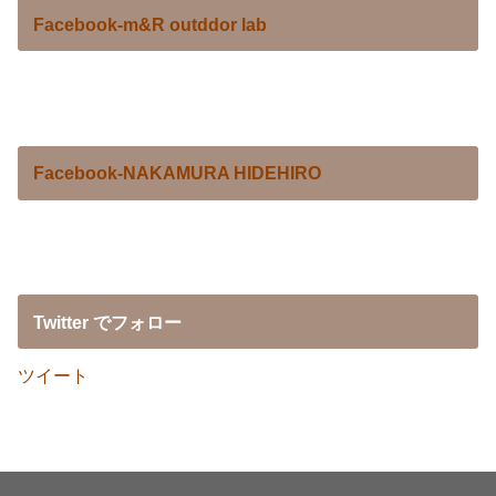
Facebook-m&R outddor lab
Facebook-NAKAMURA HIDEHIRO
Twitter でフォロー
ツイート