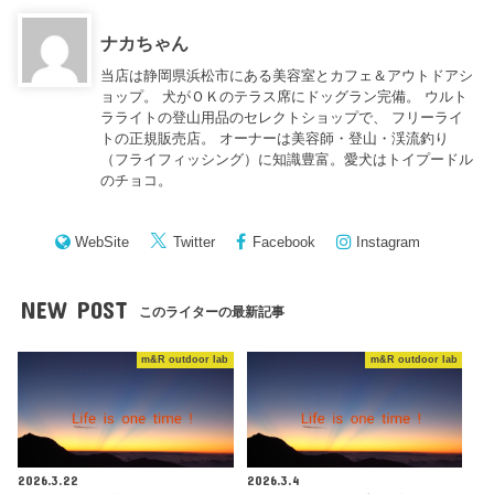
ナカちゃん
当店は静岡県浜松市にある美容室とカフェ＆アウトドアシ
ョップ。 犬がＯＫのテラス席にドッグラン完備。 ウルト
ラライトの登山用品のセレクトショップで、 フリーライ
トの正規販売店。 オーナーは美容師・登山・渓流釣り
（フライフィッシング）に知識豊富。愛犬はトイプードル
のチョコ。
WebSite
Twitter
Facebook
Instagram
NEW POST
このライターの最新記事
m&R outdoor lab
m&R outdoor lab
2026.3.22
2026.3.4