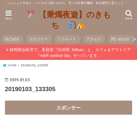
「へいしょくやゆう」メンタルと闘いながら、日々の仕事や趣味・好き勝手に思うこと・・・
【秉燭夜遊】のきも
menu
search
ち
自己紹介
カテゴリー
リクルート
アクセス
問い合わせ
静岡県浜松市で、美容室『GUIDE 3rdhair』と、カフェ＆アウトドア
『m&R outdoor lab』やっています。
HOME
20190103_133305
2019.01.03
20190103_133305
スポンサー