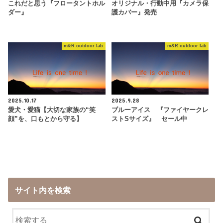
これだと思う『フロータントホル
オリジナル・行動中用『カメラ保
ダー』
護カバー』発売
m&R outdoor lab
m&R outdoor lab
2025.10.17
2025.9.28
愛犬・愛猫【大切な家族の“笑
ブルーアイス 『ファイヤークレ
顔”を、口もとから守る】
ストSサイズ』 セール中
サイト内を検索