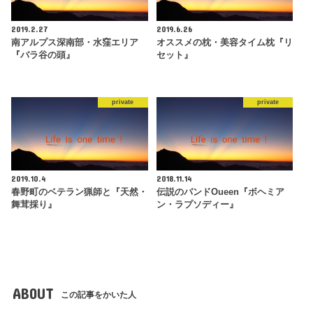
2019.2.27
2019.6.26
南アルプス深南部・水窪エリア
オススメの枕・美容タイム枕『リ
『バラ谷の頭』
セット』
private
private
2019.10.4
2018.11.14
春野町のベテラン猟師と『天然・
伝説のバンドOueen『ボヘミア
舞茸採り』
ン・ラプソディー』
ABOUT
この記事をかいた人