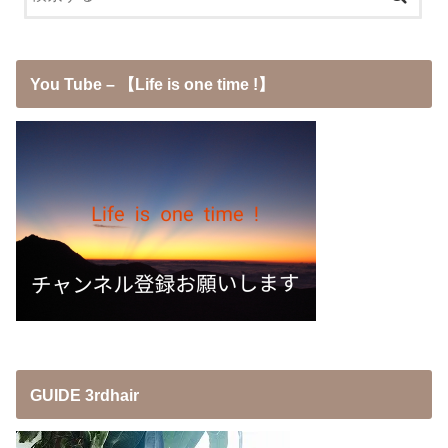
You Tube – 【Life is one time !】
GUIDE 3rdhair