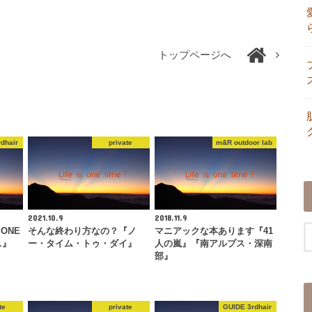
トップページへ
dhair
private
m&R outdoor lab
2021.10.9
2018.11.9
ONE
そんな終わり方なの？『ノ
マニアックな本あります『41
ス』
ー・タイム・トゥ・ダイ』
人の嵐』『南アルプス・深南
部』
te
private
GUIDE 3rdhair