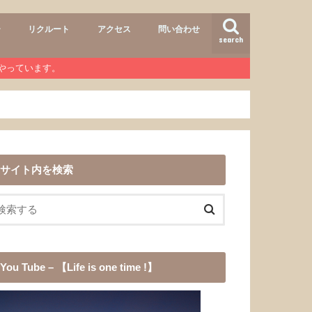
ー
リクルート
アクセス
問い合わせ
search
air
r lab
おすすめメニュー
ヘアースタイル
商品
ワンコ
道具
愛犬チョコ
渓流釣り
登山
b』やっています。
サイト内を検索
You Tube – 【Life is one time !】