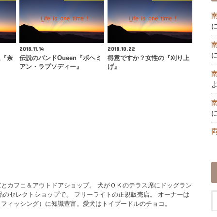
2018.11.14
2018.10.22
泉『奈
伝説のバンドOueen『ボヘミ
得意ですか？女性の『刈り上
』
アン・ラプソディー』
げ』
とカフェ＆アウトドアショップ。 犬がＯＫのテラス席にドッグラン
品のセレクトショップで、 フリーライトの正規販売店。 オーナーは
イフィッシング）に知識豊富。愛犬はトイプードルのチョコ。