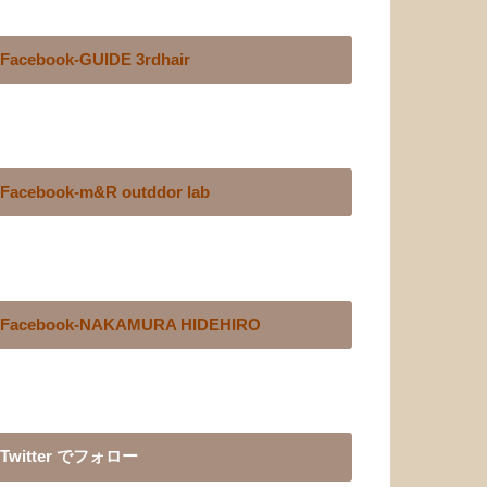
Facebook-GUIDE 3rdhair
Facebook-m&R outddor lab
Facebook-NAKAMURA HIDEHIRO
Twitter でフォロー