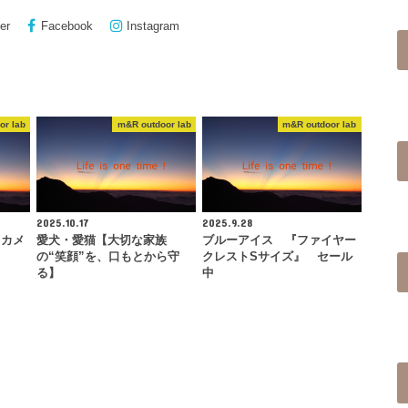
er
Facebook
Instagram
or lab
m&R outdoor lab
m&R outdoor lab
2025.10.17
2025.9.28
『カメ
愛犬・愛猫【大切な家族
ブルーアイス 『ファイヤー
の“笑顔”を、口もとから守
クレストSサイズ』 セール
る】
中