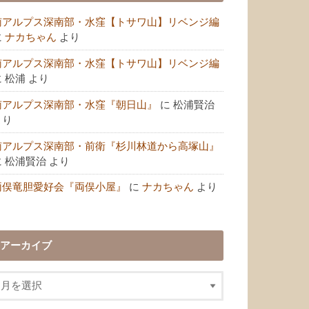
南アルプス深南部・水窪【トサワ山】リベンジ編
に
ナカちゃん
より
南アルプス深南部・水窪【トサワ山】リベンジ編
に
松浦
より
南アルプス深南部・水窪『朝日山』
に
松浦賢治
より
南アルプス深南部・前衛『杉川林道から高塚山』
に
松浦賢治
より
両俣竜胆愛好会『両俣小屋』
に
ナカちゃん
より
アーカイブ