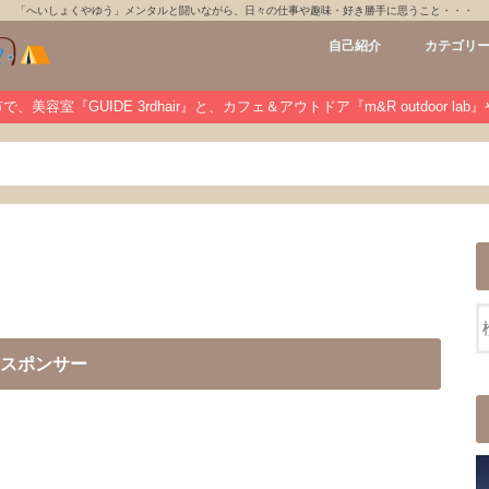
「へいしょくやゆう」メンタルと闘いながら、日々の仕事や趣味・好き勝手に思うこと・・・
自己紹介
カテゴリ
GUIDE 3rdh
m&R outdoo
private
未分類
、美容室『GUIDE 3rdhair』と、カフェ＆アウトドア『m&R outdoor la
スポンサー