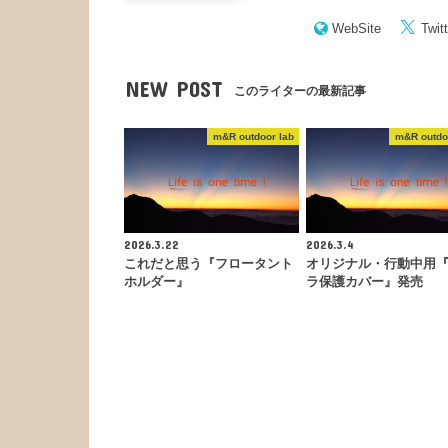
WebSite
Twitt
NEW POST
このライターの最新記事
m&R outdoor lab
m&R outdo
2026.3.22
2026.3.4
これだと思う『フロータント
オリジナル・行動中用
ホルダー』
ラ保護カバー』発売