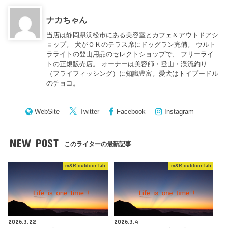
ナカちゃん
当店は静岡県浜松市にある美容室とカフェ＆アウトドアシ
ョップ。 犬がＯＫのテラス席にドッグラン完備。 ウルト
ラライトの登山用品のセレクトショップで、 フリーライ
トの正規販売店。 オーナーは美容師・登山・渓流釣り
（フライフィッシング）に知識豊富。愛犬はトイプードル
のチョコ。
WebSite
Twitter
Facebook
Instagram
NEW POST
このライターの最新記事
m&R outdoor lab
m&R outdoor lab
2026.3.22
2026.3.4