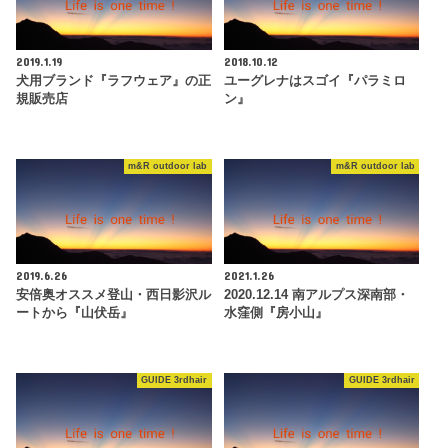
2019.1.19
2018.10.12
犬用ブランド『ラフウェア』の正
ユーグレナはスゴイ『パラミロ
規販売店
ン』
m&R outdoor lab
m&R outdoor lab
2019.6.26
2021.1.26
安倍奥オススメ登山・西日影沢ル
2020.12.14 南アルプス深南部・
ートから『山伏岳』
水窪側『房小山』
GUIDE 3rdhair
GUIDE 3rdhair