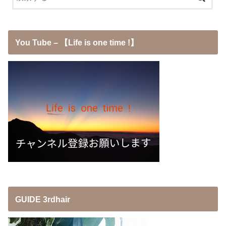
You Tube – 【Life is one time !】
GUIDE 3rdhair