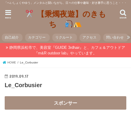
「へいしょくやゆう」メンタルと闘いながら、日々の仕事や趣味・好き勝手に思うこと・・・
【秉燭夜遊】のきも
menu
search
ち
自己紹介
カテゴリー
リクルート
アクセス
問い合わせ
静岡県浜松市で、美容室『GUIDE 3rdhair』と、カフェ＆アウトドア
『m&R outdoor lab』やっています。
HOME
Le_Corbusier
2019.09.17
Le_Corbusier
スポンサー