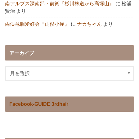
南アルプス深南部・前衛『杉川林道から高塚山』
に
松浦
賢治
より
両俣竜胆愛好会『両俣小屋』
に
ナカちゃん
より
アーカイブ
Facebook-GUIDE 3rdhair