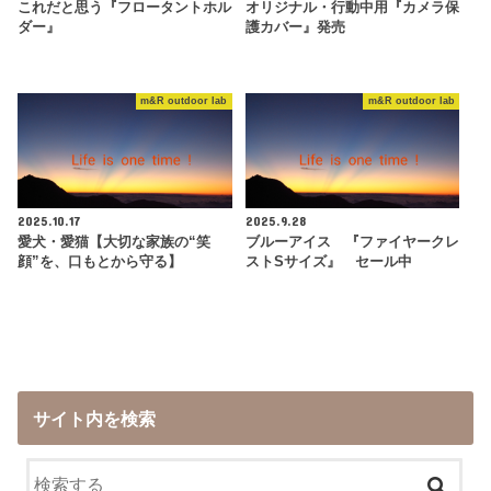
これだと思う『フロータントホル
オリジナル・行動中用『カメラ保
ダー』
護カバー』発売
m&R outdoor lab
m&R outdoor lab
2025.10.17
2025.9.28
愛犬・愛猫【大切な家族の“笑
ブルーアイス 『ファイヤークレ
顔”を、口もとから守る】
ストSサイズ』 セール中
サイト内を検索