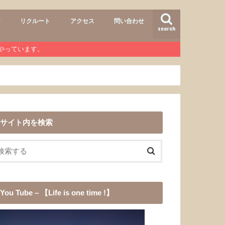
ー
リクルート
アクセス
問い合わせ
search
air
r lab
おすすめメニュー
ヘアースタイル
商品
ワンコ
道具
愛犬チョコ
渓流釣り
登山
b』やっています。
サイト内を検索
You Tube – 【Life is one time !】