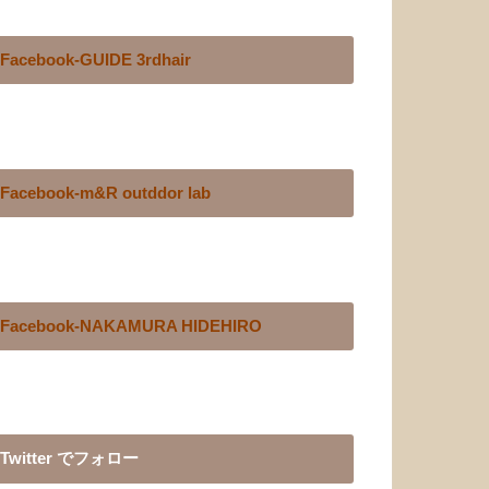
Facebook-GUIDE 3rdhair
Facebook-m&R outddor lab
Facebook-NAKAMURA HIDEHIRO
Twitter でフォロー