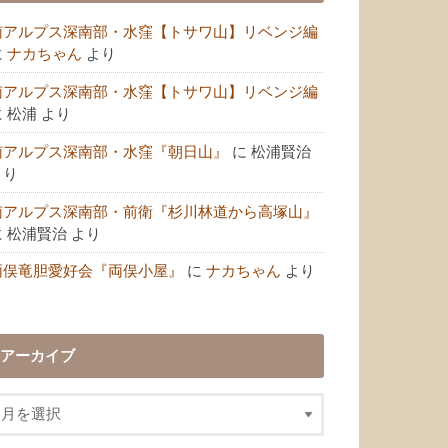
南アルプス深南部・水窪【トサワ山】リベンジ編
に
ナカちゃん
より
南アルプス深南部・水窪【トサワ山】リベンジ編
に
松浦
より
南アルプス深南部・水窪『朝日山』
に
松浦賢治
より
南アルプス深南部・前衛『杉川林道から高塚山』
に
松浦賢治
より
両俣竜胆愛好会『両俣小屋』
に
ナカちゃん
より
アーカイブ