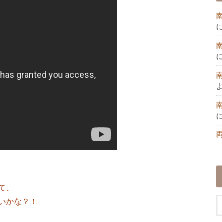
て、
いかな？！