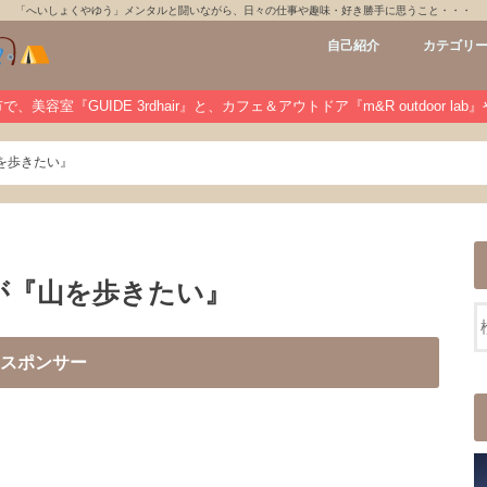
「へいしょくやゆう」メンタルと闘いながら、日々の仕事や趣味・好き勝手に思うこと・・・
自己紹介
カテゴリ
GUIDE 3rdh
m&R outdoo
private
未分類
、美容室『GUIDE 3rdhair』と、カフェ＆アウトドア『m&R outdoor la
を歩きたい』
が『山を歩きたい』
スポンサー