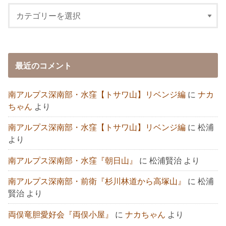
最近のコメント
南アルプス深南部・水窪【トサワ山】リベンジ編
に
ナカ
ちゃん
より
南アルプス深南部・水窪【トサワ山】リベンジ編
に
松浦
より
南アルプス深南部・水窪『朝日山』
に
松浦賢治
より
南アルプス深南部・前衛『杉川林道から高塚山』
に
松浦
賢治
より
両俣竜胆愛好会『両俣小屋』
に
ナカちゃん
より