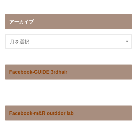
アーカイブ
Facebook-GUIDE 3rdhair
Facebook-m&R outddor lab