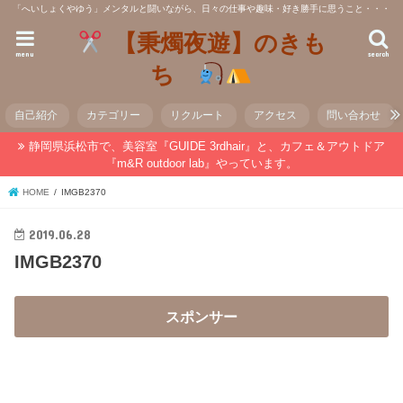
「へいしょくやゆう」メンタルと闘いながら、日々の仕事や趣味・好き勝手に思うこと・・・
【秉燭夜遊】のきも
menu
search
ち
自己紹介
カテゴリー
リクルート
アクセス
問い合わせ
静岡県浜松市で、美容室『GUIDE 3rdhair』と、カフェ＆アウトドア
『m&R outdoor lab』やっています。
HOME
IMGB2370
2019.06.28
IMGB2370
スポンサー