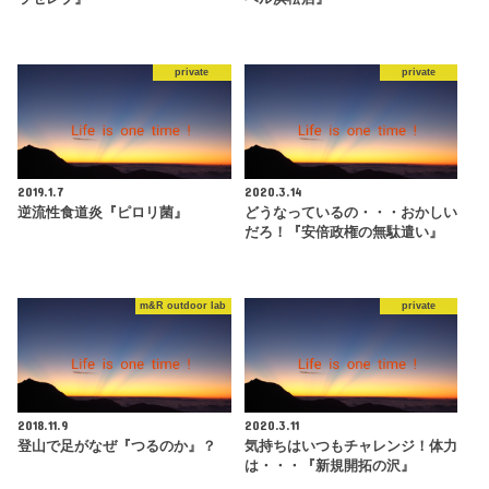
private
private
2019.1.7
2020.3.14
逆流性食道炎『ピロリ菌』
どうなっているの・・・おかしい
だろ！『安倍政権の無駄遣い』
m&R outdoor lab
private
2018.11.9
2020.3.11
登山で足がなぜ『つるのか』？
気持ちはいつもチャレンジ！体力
は・・・『新規開拓の沢』