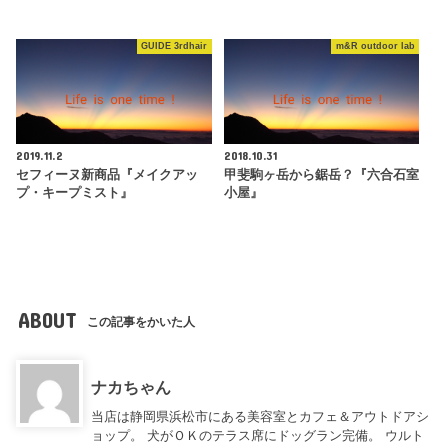
GUIDE 3rdhair
m&R outdoor lab
2019.11.2
2018.10.31
セフィーヌ新商品『メイクアッ
甲斐駒ヶ岳から鋸岳？『六合石室
プ・キープミスト』
小屋』
ABOUT
この記事をかいた人
ナカちゃん
当店は静岡県浜松市にある美容室とカフェ＆アウトドアシ
ョップ。 犬がＯＫのテラス席にドッグラン完備。 ウルト