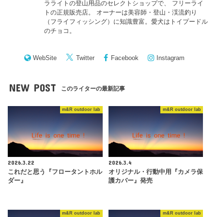
ラライトの登山用品のセレクトショップで、 フリーライ
トの正規販売店。 オーナーは美容師・登山・渓流釣り
（フライフィッシング）に知識豊富。愛犬はトイプードル
のチョコ。
WebSite
Twitter
Facebook
Instagram
NEW POST
このライターの最新記事
m&R outdoor lab
m&R outdoor lab
2026.3.22
2026.3.4
これだと思う『フロータントホル
オリジナル・行動中用『カメラ保
ダー』
護カバー』発売
m&R outdoor lab
m&R outdoor lab