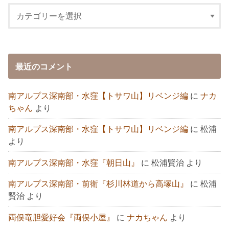
最近のコメント
南アルプス深南部・水窪【トサワ山】リベンジ編
に
ナカ
ちゃん
より
南アルプス深南部・水窪【トサワ山】リベンジ編
に
松浦
より
南アルプス深南部・水窪『朝日山』
に
松浦賢治
より
南アルプス深南部・前衛『杉川林道から高塚山』
に
松浦
賢治
より
両俣竜胆愛好会『両俣小屋』
に
ナカちゃん
より