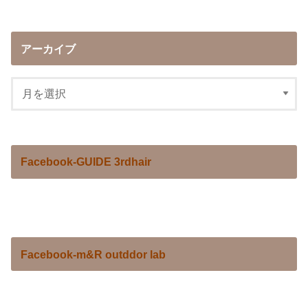
アーカイブ
Facebook-GUIDE 3rdhair
Facebook-m&R outddor lab