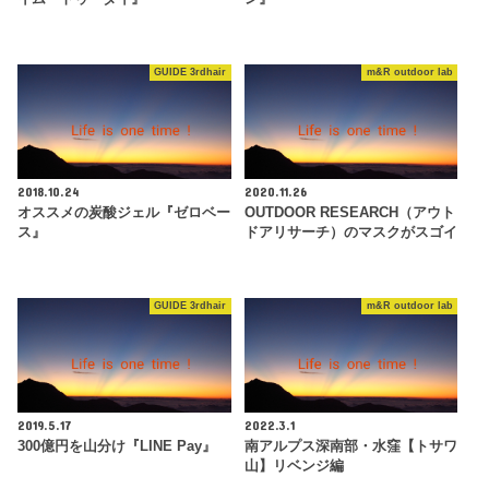
GUIDE 3rdhair
m&R outdoor lab
2018.10.24
2020.11.26
オススメの炭酸ジェル『ゼロベー
OUTDOOR RESEARCH（アウト
ス』
ドアリサーチ）のマスクがスゴイ
GUIDE 3rdhair
m&R outdoor lab
2019.5.17
2022.3.1
300億円を山分け『LINE Pay』
南アルプス深南部・水窪【トサワ
山】リベンジ編