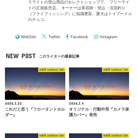
ラライトの登山用品のセレクトショップで、 フリーライ
トの正規販売店。 オーナーは美容師・登山・渓流釣り
（フライフィッシング）に知識豊富。愛犬はトイプードル
のチョコ。
WebSite
Twitter
Facebook
Instagram
NEW POST
このライターの最新記事
m&R outdoor lab
m&R outdoor lab
2026.3.22
2026.3.4
これだと思う『フロータントホル
オリジナル・行動中用『カメラ保
ダー』
護カバー』発売
m&R outdoor lab
m&R outdoor lab