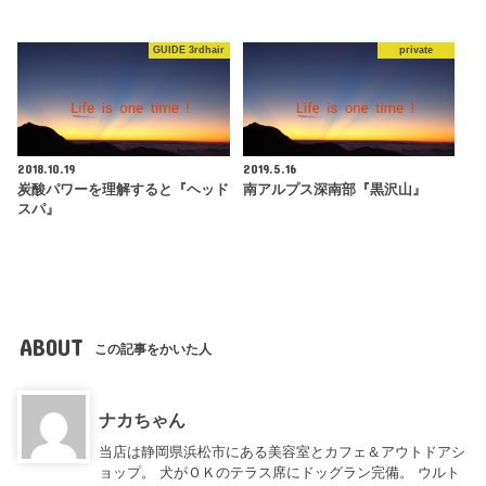
GUIDE 3rdhair
private
2018.10.19
2019.5.16
炭酸パワーを理解すると『ヘッド
南アルプス深南部『黒沢山』
スパ』
ABOUT
この記事をかいた人
ナカちゃん
当店は静岡県浜松市にある美容室とカフェ＆アウトドアシ
ョップ。 犬がＯＫのテラス席にドッグラン完備。 ウルト