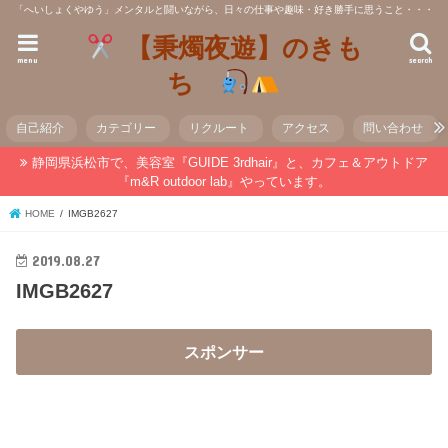
「へいしょくやゆう」メンタルと闘いながら、日々の仕事や趣味・好き勝手に思うこと・・・
【秉燭夜遊】のきも
menu
search
ち
自己紹介
カテゴリー
リクルート
アクセス
問い合わせ
静岡県浜松市で、美容室『GUIDE 3rdhair』と、カフェ＆アウトドア
『m&R outdoor lab』やっています。
HOME
IMGB2627
2019.08.27
IMGB2627
スポンサー