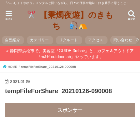
「へいしょくやゆう」メンタルと闘いながら、日々の仕事や趣味・好き勝手に思うこと・・・
【秉燭夜遊】のきも
menu
search
ち
自己紹介
カテゴリー
リクルート
アクセス
問い合わせ
静岡県浜松市で、美容室『GUIDE 3rdhair』と、カフェ＆アウトドア
『m&R outdoor lab』やっています。
HOME
tempFileForShare_20210126-090008
2021.01.26
tempFileForShare_20210126-090008
スポンサー