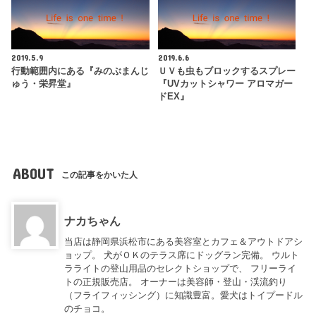
2019.5.9
2019.6.6
行動範囲内にある『みのぶまんじ
ＵＶも虫もブロックするスプレー
ゅう・栄昇堂』
『UVカットシャワー アロマガー
ドEX』
ABOUT
この記事をかいた人
ナカちゃん
当店は静岡県浜松市にある美容室とカフェ＆アウトドアシ
ョップ。 犬がＯＫのテラス席にドッグラン完備。 ウルト
ラライトの登山用品のセレクトショップで、 フリーライ
トの正規販売店。 オーナーは美容師・登山・渓流釣り
（フライフィッシング）に知識豊富。愛犬はトイプードル
のチョコ。