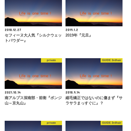
2018.12.27
2019.1.2
セフィーヌ大人気『シルクウェッ
2019年『元旦』
トパウダー』
private
GUIDE 3rdhair
2021.10.14
2018.9.14
南アルプス深南部・前衛『ボンジ
縮毛矯正ではないのに傷まず『サ
山～京丸山』
ラサラまっすぐに』？
private
GUIDE 3rdhair