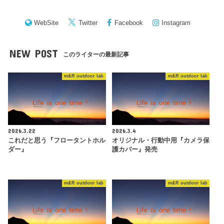
WebSite
Twitter
Facebook
Instagram
NEW POST
このライターの最新記事
m&R outdoor lab
m&R outdoor lab
2026.3.22
2026.3.4
これだと思う『フロータントホル
オリジナル・行動中用『カメラ保
ダー』
護カバー』発売
m&R outdoor lab
m&R outdoor lab