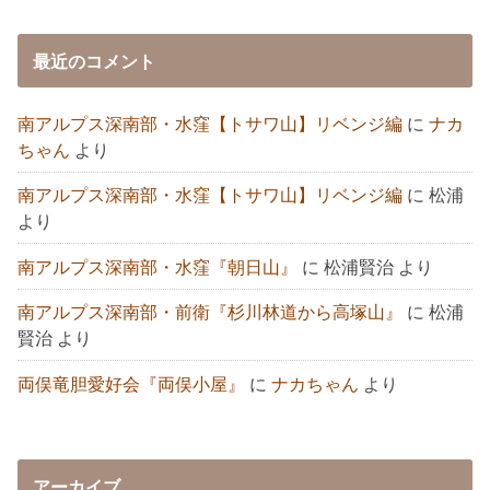
最近のコメント
南アルプス深南部・水窪【トサワ山】リベンジ編
に
ナカ
ちゃん
より
南アルプス深南部・水窪【トサワ山】リベンジ編
に
松浦
より
南アルプス深南部・水窪『朝日山』
に
松浦賢治
より
南アルプス深南部・前衛『杉川林道から高塚山』
に
松浦
賢治
より
両俣竜胆愛好会『両俣小屋』
に
ナカちゃん
より
アーカイブ