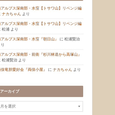
南アルプス深南部・水窪【トサワ山】リベンジ編
に
ナカちゃん
より
南アルプス深南部・水窪【トサワ山】リベンジ編
に
松浦
より
南アルプス深南部・水窪『朝日山』
に
松浦賢治
より
南アルプス深南部・前衛『杉川林道から高塚山』
に
松浦賢治
より
両俣竜胆愛好会『両俣小屋』
に
ナカちゃん
より
アーカイブ