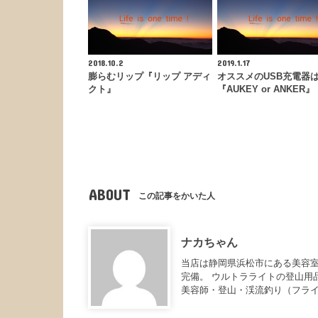
2018.10.2
2019.1.17
膨らむリップ『リップ アディ
オススメのUSB充電器
クト』
『AUKEY or ANKER』
ABOUT
この記事をかいた人
ナカちゃん
当店は静岡県浜松市にある美容室
完備。 ウルトラライトの登山用
美容師・登山・渓流釣り（フラ