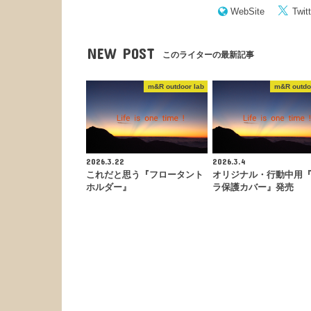
WebSite
Twitt
NEW POST
このライターの最新記事
m&R outdoor lab
m&R outdo
2026.3.22
2026.3.4
これだと思う『フロータント
オリジナル・行動中用
ホルダー』
ラ保護カバー』発売