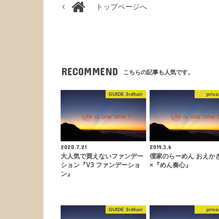
トップページへ
RECOMMEND
こちらの記事も人気です。
GUIDE 3rdhair
priva
2020.7.21
2019.3.6
大人気で買えないファンデー
僕家のらーめん おえか
ション『V3 ファンデーショ
×『めん奏心』
ン』
GUIDE 3rdhair
priva