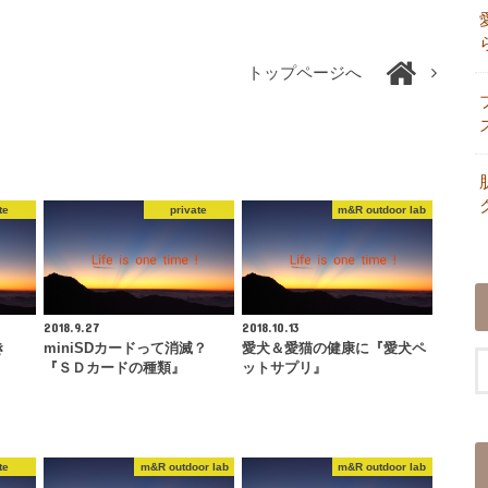
トップページへ
te
private
m&R outdoor lab
2018.9.27
2018.10.13
き
miniSDカードって消滅？
愛犬＆愛猫の健康に『愛犬ペ
『ＳＤカードの種類』
ットサプリ』
te
m&R outdoor lab
m&R outdoor lab