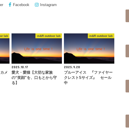
er
Facebook
Instagram
or lab
m&R outdoor lab
m&R outdoor lab
2025.10.17
2025.9.28
『カメ
愛犬・愛猫【大切な家族
ブルーアイス 『ファイヤー
の“笑顔”を、口もとから守
クレストSサイズ』 セール
る】
中