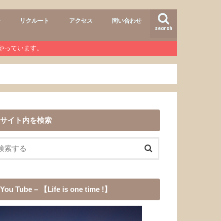
ー
リクルート
アクセス
問い合わせ
search
air
r lab
おすすめメニュー
ヘアースタイル
商品
ワンコ
道具
愛犬チョコ
渓流釣り
登山
b』やっています。
サイト内を検索
You Tube – 【Life is one time !】