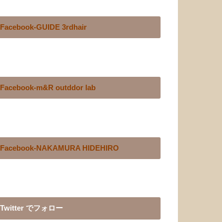
Facebook-GUIDE 3rdhair
Facebook-m&R outddor lab
Facebook-NAKAMURA HIDEHIRO
Twitter でフォロー