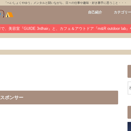
「へいしょくやゆう」メンタルと闘いながら、日々の仕事や趣味・好き勝手に思うこと・・・
自己紹介
カテゴリ
GUIDE 3rdh
m&R outdoo
private
未分類
、美容室『GUIDE 3rdhair』と、カフェ＆アウトドア『m&R outdoor la
スポンサー