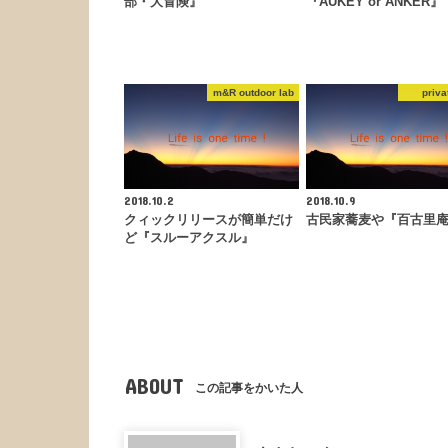
部・大冒険』
『AUKEY or ANKER』
m&R outdoor lab
priva
2018.10.2
2018.10.9
クィックリリースが簡単だけ
古民家蕎麦や『百古里
ど『スルーアクスル』
ABOUT
この記事をかいた人