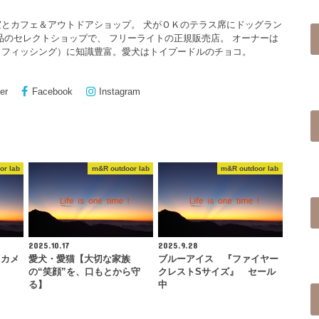
とカフェ＆アウトドアショップ。 犬がＯＫのテラス席にドッグラン
品のセレクトショップで、 フリーライトの正規販売店。 オーナーは
イフィッシング）に知識豊富。愛犬はトイプードルのチョコ。
er
Facebook
Instagram
or lab
m&R outdoor lab
m&R outdoor lab
2025.10.17
2025.9.28
『カメ
愛犬・愛猫【大切な家族
ブルーアイス 『ファイヤー
の“笑顔”を、口もとから守
クレストSサイズ』 セール
る】
中