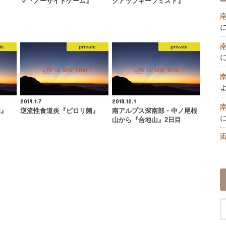
マ『ノーサイドゲーム』
クアップキープミスト』
te
private
private
2019.1.7
2018.12.1
庵』
逆流性食道炎『ピロリ菌』
南アルプス深南部・中ノ尾根
山から『合地山』2日目