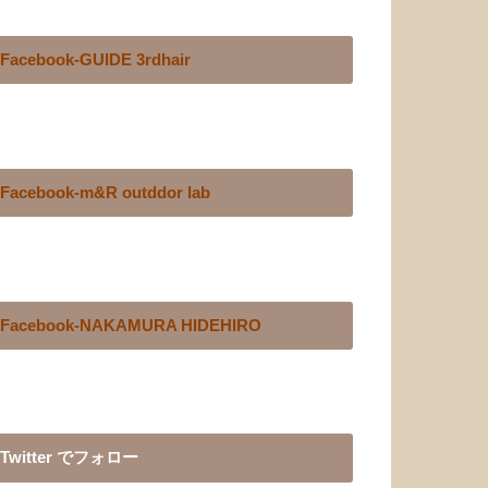
Facebook-GUIDE 3rdhair
Facebook-m&R outddor lab
Facebook-NAKAMURA HIDEHIRO
Twitter でフォロー