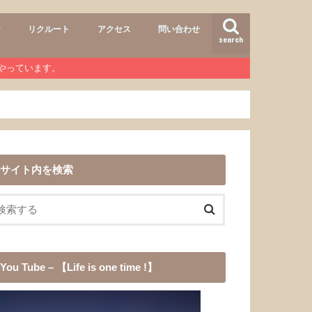
ー
リクルート
アクセス
問い合わせ
search
air
r lab
おすすめメニュー
ヘアースタイル
商品
ワンコ
道具
愛犬チョコ
渓流釣り
登山
b』やっています。
サイト内を検索
You Tube – 【Life is one time !】