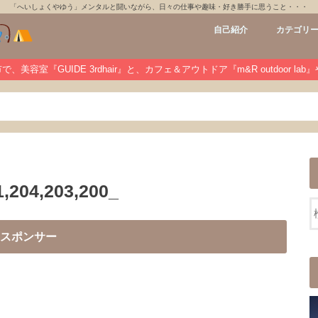
「へいしょくやゆう」メンタルと闘いながら、日々の仕事や趣味・好き勝手に思うこと・・・
自己紹介
カテゴリ
GUIDE 3rdh
m&R outdoo
private
未分類
、美容室『GUIDE 3rdhair』と、カフェ＆アウトドア『m&R outdoor la
204,203,200_
スポンサー