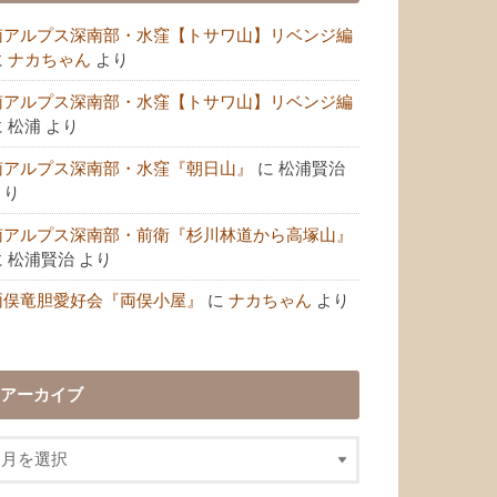
南アルプス深南部・水窪【トサワ山】リベンジ編
に
ナカちゃん
より
南アルプス深南部・水窪【トサワ山】リベンジ編
に
松浦
より
南アルプス深南部・水窪『朝日山』
に
松浦賢治
より
南アルプス深南部・前衛『杉川林道から高塚山』
に
松浦賢治
より
両俣竜胆愛好会『両俣小屋』
に
ナカちゃん
より
アーカイブ