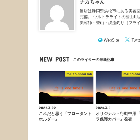
ナカちゃん
当店は静岡県浜松市にある美容室
完備。 ウルトラライトの登山用
美容師・登山・渓流釣り（フラ
WebSite
Twitt
NEW POST
このライターの最新記事
m&R outdoor lab
m&R outdo
2026.3.22
2026.3.4
これだと思う『フロータント
オリジナル・行動中用
ホルダー』
ラ保護カバー』発売