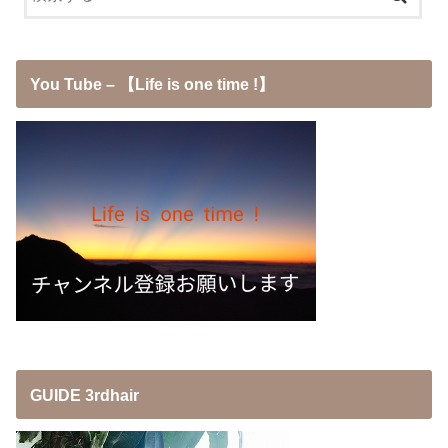
You Tube – 【Life is one time !】
GUIDE 3rdhair