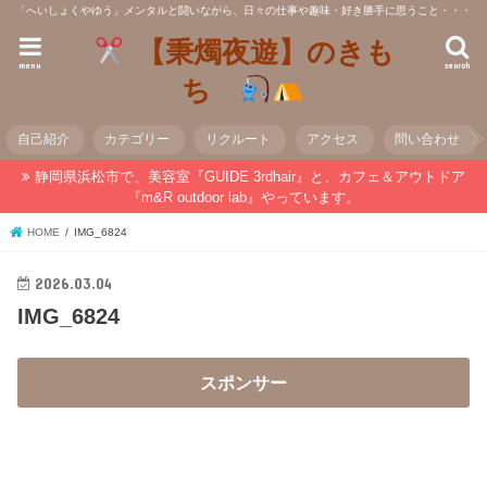
「へいしょくやゆう」メンタルと闘いながら、日々の仕事や趣味・好き勝手に思うこと・・・
【秉燭夜遊】のきも
menu
search
ち
自己紹介
カテゴリー
リクルート
アクセス
問い合わせ
静岡県浜松市で、美容室『GUIDE 3rdhair』と、カフェ＆アウトドア
『m&R outdoor lab』やっています。
HOME
IMG_6824
2026.03.04
IMG_6824
スポンサー