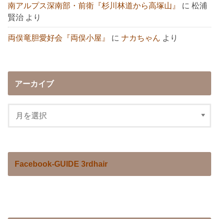
南アルプス深南部・前衛『杉川林道から高塚山』
に
松浦
賢治
より
両俣竜胆愛好会『両俣小屋』
に
ナカちゃん
より
アーカイブ
Facebook-GUIDE 3rdhair