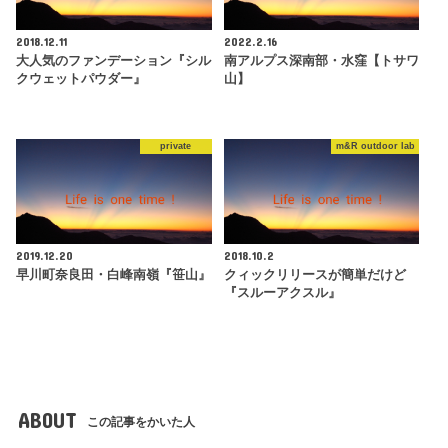
2018.12.11
2022.2.16
大人気のファンデーション『シル
南アルプス深南部・水窪【トサワ
クウェットパウダー』
山】
private
m&R outdoor lab
2019.12.20
2018.10.2
早川町奈良田・白峰南嶺『笹山』
クィックリリースが簡単だけど
『スルーアクスル』
ABOUT
この記事をかいた人