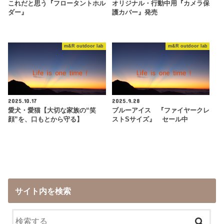
これだと思う『フロータントホル
オリジナル・行動中用『カメラ保
ダー』
護カバー』発売
m&R outdoor lab
m&R outdoor lab
2025.10.17
2025.9.28
愛犬・愛猫【大切な家族の“笑
ブルーアイス 『ファイヤークレ
顔”を、口もとから守る】
ストSサイズ』 セール中
サイト内を検索