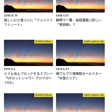
2018.12.19
2018.9.21
怪しいけど肩コリに『フェイスリ
静岡で一番、仮想通貨に詳しい
フトシート』
『美容師』？
GUIDE 3rdhair
m&R outdoor lab
2019.6.6
2019.6.29
ＵＶも虫もブロックするスプレー
南アルプス深南部オールスター
『UVカットシャワー アロマガー
『水窪エリア』
ドEX』
GUIDE 3rdhair
m&R outdoor lab