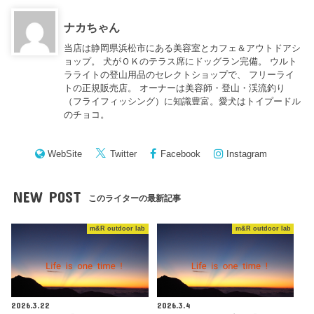
ナカちゃん
当店は静岡県浜松市にある美容室とカフェ＆アウトドアシ
ョップ。 犬がＯＫのテラス席にドッグラン完備。 ウルト
ラライトの登山用品のセレクトショップで、 フリーライ
トの正規販売店。 オーナーは美容師・登山・渓流釣り
（フライフィッシング）に知識豊富。愛犬はトイプードル
のチョコ。
WebSite
Twitter
Facebook
Instagram
NEW POST
このライターの最新記事
m&R outdoor lab
m&R outdoor lab
2026.3.22
2026.3.4