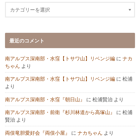
最近のコメント
南アルプス深南部・水窪【トサワ山】リベンジ編
に
ナカ
ちゃん
より
南アルプス深南部・水窪【トサワ山】リベンジ編
に
松浦
より
南アルプス深南部・水窪『朝日山』
に
松浦賢治
より
南アルプス深南部・前衛『杉川林道から高塚山』
に
松浦
賢治
より
両俣竜胆愛好会『両俣小屋』
に
ナカちゃん
より