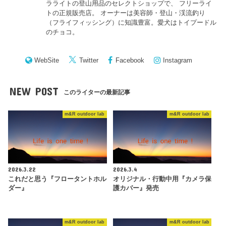
ラライトの登山用品のセレクトショップで、 フリーライ
トの正規販売店。 オーナーは美容師・登山・渓流釣り
（フライフィッシング）に知識豊富。愛犬はトイプードル
のチョコ。
WebSite
Twitter
Facebook
Instagram
NEW POST
このライターの最新記事
m&R outdoor lab
m&R outdoor lab
2026.3.22
2026.3.4
これだと思う『フロータントホル
オリジナル・行動中用『カメラ保
ダー』
護カバー』発売
m&R outdoor lab
m&R outdoor lab