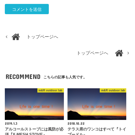
トップページへ
トップページへ
RECOMMEND
こちらの記事も人気です。
m&R outdoor lab
m&R outdoor lab
2019.1.3
2018.10.22
アルコールストーブには風防が必
テラス席のワンコはすべて『トイ
須『X-MESH STOVE』
プードル』