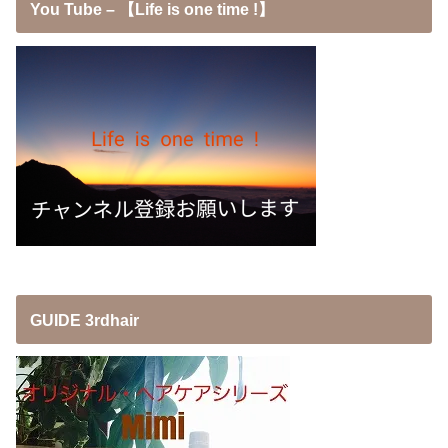
You Tube – 【Life is one time !】
GUIDE 3rdhair