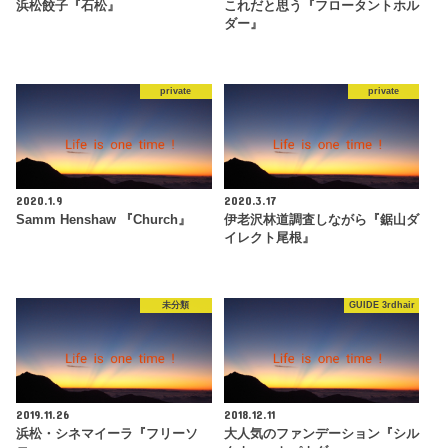
浜松餃子『石松』
これだと思う『フロータントホル
ダー』
private
private
2020.1.9
2020.3.17
Samm Henshaw 『Church』
伊老沢林道調査しながら『鋸山ダ
イレクト尾根』
未分類
GUIDE 3rdhair
2019.11.26
2018.12.11
浜松・シネマイーラ『フリーソ
大人気のファンデーション『シル