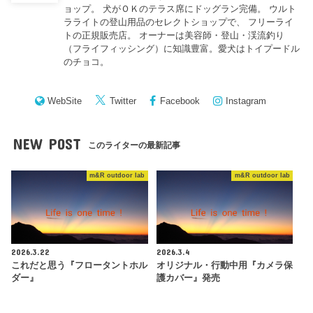
ョップ。 犬がＯＫのテラス席にドッグラン完備。 ウルト
ラライトの登山用品のセレクトショップで、 フリーライ
トの正規販売店。 オーナーは美容師・登山・渓流釣り
（フライフィッシング）に知識豊富。愛犬はトイプードル
のチョコ。
WebSite
Twitter
Facebook
Instagram
NEW POST
このライターの最新記事
m&R outdoor lab
m&R outdoor lab
2026.3.22
2026.3.4
これだと思う『フロータントホル
オリジナル・行動中用『カメラ保
ダー』
護カバー』発売