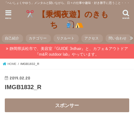
「へいしょくやゆう」メンタルと闘いながら、日々の仕事や趣味・好き勝手に思うこと・・・
【秉燭夜遊】のきも
menu
search
ち
自己紹介
カテゴリー
リクルート
アクセス
問い合わせ
静岡県浜松市で、美容室『GUIDE 3rdhair』と、カフェ＆アウトドア
『m&R outdoor lab』やっています。
HOME
IMGB1832_R
2019.02.20
IMGB1832_R
スポンサー