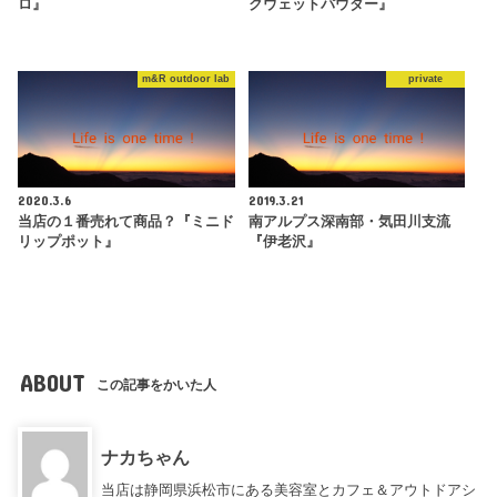
ロ』
クウェットパウダー』
m&R outdoor lab
private
2020.3.6
2019.3.21
当店の１番売れて商品？『ミニド
南アルプス深南部・気田川支流
リップポット』
『伊老沢』
ABOUT
この記事をかいた人
ナカちゃん
当店は静岡県浜松市にある美容室とカフェ＆アウトドアシ