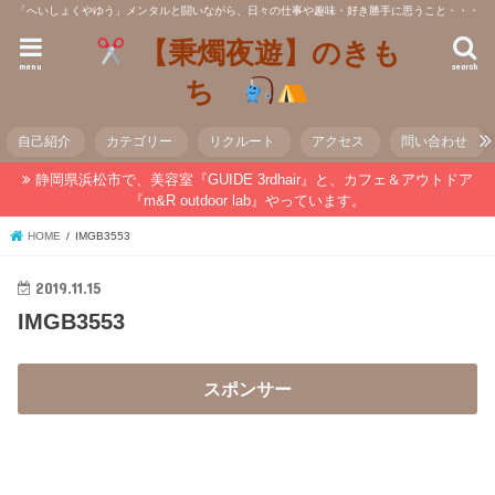
「へいしょくやゆう」メンタルと闘いながら、日々の仕事や趣味・好き勝手に思うこと・・・
【秉燭夜遊】のきも
menu
search
ち
自己紹介
カテゴリー
リクルート
アクセス
問い合わせ
静岡県浜松市で、美容室『GUIDE 3rdhair』と、カフェ＆アウトドア
『m&R outdoor lab』やっています。
HOME
IMGB3553
2019.11.15
IMGB3553
スポンサー