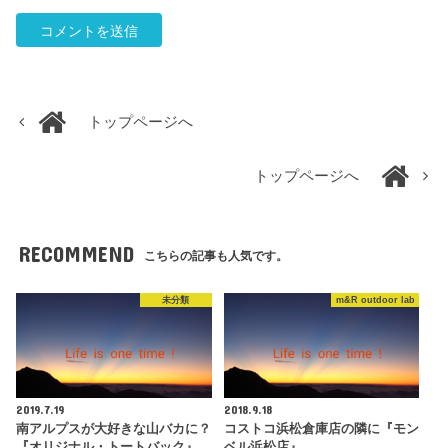
トップページへ
トップページへ
RECOMMEND
こちらの記事も人気です。
未分類
m&R outdoor lab
2019.7.19
2018.9.18
南アルプスが大好きな山バカに？
コストコ浜松倉庫店の隣に『モン
『オリジナル・トートバック』
ベル浜松店』