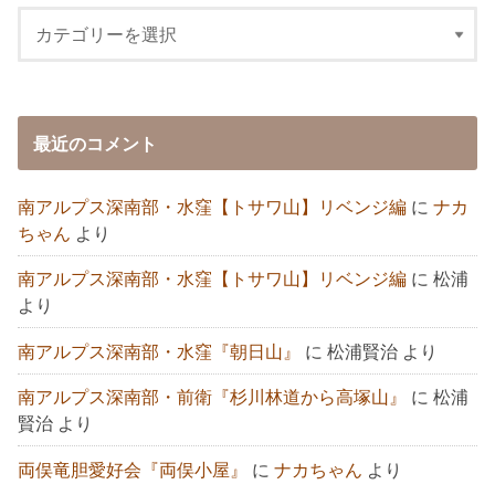
最近のコメント
南アルプス深南部・水窪【トサワ山】リベンジ編
に
ナカ
ちゃん
より
南アルプス深南部・水窪【トサワ山】リベンジ編
に
松浦
より
南アルプス深南部・水窪『朝日山』
に
松浦賢治
より
南アルプス深南部・前衛『杉川林道から高塚山』
に
松浦
賢治
より
両俣竜胆愛好会『両俣小屋』
に
ナカちゃん
より