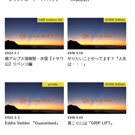
m&R outdoor lab
GUIDE 3rdhair
2022.3.1
2018.9.30
南アルプス深南部・水窪【トサワ
やりたいことやってます？『人生
山】リベンジ編
は・・・』
private
GUIDE 3rdhair
2022.2.2
2018.9.22
Eddie Vedder 『Guaranteed』
肩こりには『GRIP LIFT』