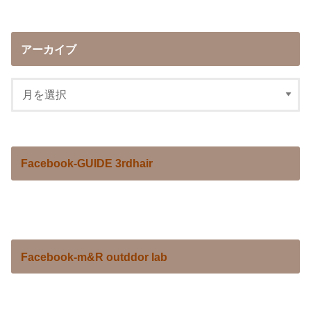
アーカイブ
Facebook-GUIDE 3rdhair
Facebook-m&R outddor lab