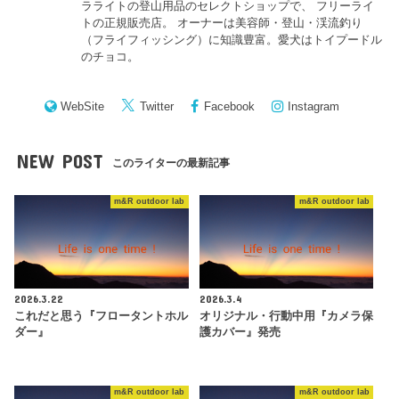
ラライトの登山用品のセレクトショップで、 フリーライ
トの正規販売店。 オーナーは美容師・登山・渓流釣り
（フライフィッシング）に知識豊富。愛犬はトイプードル
のチョコ。
WebSite
Twitter
Facebook
Instagram
NEW POST
このライターの最新記事
m&R outdoor lab
m&R outdoor lab
2026.3.22
2026.3.4
これだと思う『フロータントホル
オリジナル・行動中用『カメラ保
ダー』
護カバー』発売
m&R outdoor lab
m&R outdoor lab