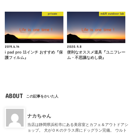
private
m&R outdoor lab
2019.6.14
2020.9.8
i pad pro 11インチ おすすめ『保
便利なオススメ道具『ユニフレー
護フィルム』
ム・不思議なめし袋』
ABOUT
この記事をかいた人
ナカちゃん
当店は静岡県浜松市にある美容室とカフェ＆アウトドアシ
ョップ。 犬がＯＫのテラス席にドッグラン完備。 ウルト