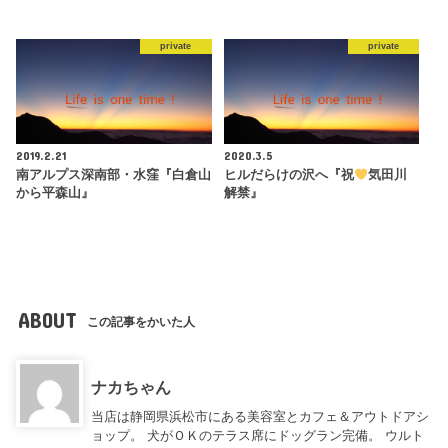
private
private
2019.2.21
2020.3.5
南アルプス深南部・水窪『白倉山
ヒルだらけの沢へ『祝
気田川
から平森山』
解禁』
ABOUT
この記事をかいた人
ナカちゃん
当店は静岡県浜松市にある美容室とカフェ＆アウトドアシ
ョップ。 犬がＯＫのテラス席にドッグラン完備。 ウルト