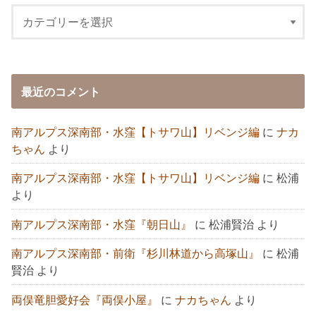
最近のコメント
南アルプス深南部・水窪【トサワ山】リベンジ編
に
ナカ
ちゃん
より
南アルプス深南部・水窪【トサワ山】リベンジ編
に
松浦
より
南アルプス深南部・水窪『朝日山』
に
松浦賢治
より
南アルプス深南部・前衛『杉川林道から高塚山』
に
松浦
賢治
より
両俣竜胆愛好会『両俣小屋』
に
ナカちゃん
より