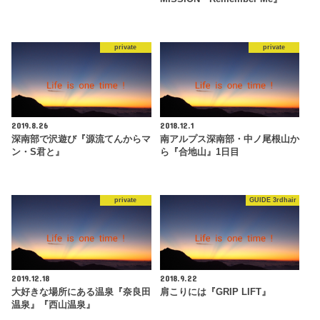
private
private
2019.8.26
2018.12.1
深南部で沢遊び『源流てんからマ
南アルプス深南部・中ノ尾根山か
ン・S君と』
ら『合地山』1日目
private
GUIDE 3rdhair
2019.12.18
2018.9.22
大好きな場所にある温泉『奈良田
肩こりには『GRIP LIFT』
温泉』『西山温泉』