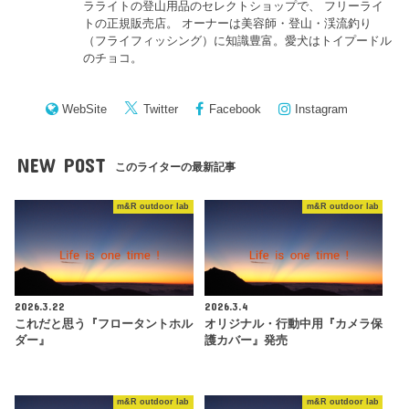
ラライトの登山用品のセレクトショップで、 フリーライ
トの正規販売店。 オーナーは美容師・登山・渓流釣り
（フライフィッシング）に知識豊富。愛犬はトイプードル
のチョコ。
WebSite
Twitter
Facebook
Instagram
NEW POST
このライターの最新記事
m&R outdoor lab
m&R outdoor lab
2026.3.22
2026.3.4
これだと思う『フロータントホル
オリジナル・行動中用『カメラ保
ダー』
護カバー』発売
m&R outdoor lab
m&R outdoor lab