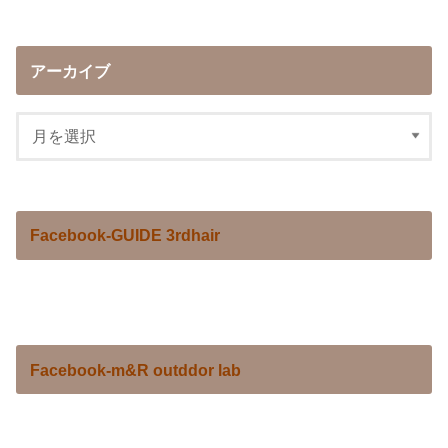
アーカイブ
Facebook-GUIDE 3rdhair
Facebook-m&R outddor lab