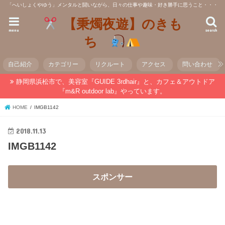
「へいしょくやゆう」メンタルと闘いながら、日々の仕事や趣味・好き勝手に思うこと・・・
【秉燭夜遊】のきも
menu
search
ち
自己紹介
カテゴリー
リクルート
アクセス
問い合わせ
静岡県浜松市で、美容室『GUIDE 3rdhair』と、カフェ＆アウトドア
『m&R outdoor lab』やっています。
HOME
IMGB1142
2018.11.13
IMGB1142
スポンサー