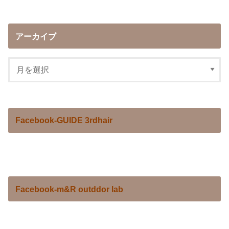
アーカイブ
Facebook-GUIDE 3rdhair
Facebook-m&R outddor lab