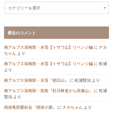
最近のコメント
南アルプス深南部・水窪【トサワ山】リベンジ編
に
ナカ
ちゃん
より
南アルプス深南部・水窪【トサワ山】リベンジ編
に
松浦
より
南アルプス深南部・水窪『朝日山』
に
松浦賢治
より
南アルプス深南部・前衛『杉川林道から高塚山』
に
松浦
賢治
より
両俣竜胆愛好会『両俣小屋』
に
ナカちゃん
より