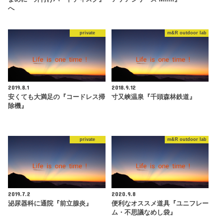
へ
private
m&R outdoor lab
2019.8.1
2018.9.12
安くても大満足の『コードレス掃
寸又峡温泉『千頭森林鉄道』
除機』
private
m&R outdoor lab
2019.7.2
2020.9.8
泌尿器科に通院『前立腺炎』
便利なオススメ道具『ユニフレー
ム・不思議なめし袋』