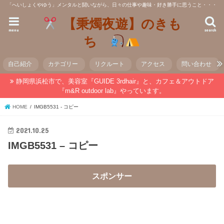
「へいしょくやゆう」メンタルと闘いながら、日々の仕事や趣味・好き勝手に思うこと・・・
【秉燭夜遊】のきも
menu
search
ち
自己紹介
カテゴリー
リクルート
アクセス
問い合わせ
静岡県浜松市で、美容室『GUIDE 3rdhair』と、カフェ＆アウトドア
『m&R outdoor lab』やっています。
HOME
IMGB5531 - コピー
2021.10.25
IMGB5531 – コピー
スポンサー