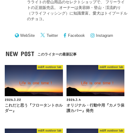
ラライトの登山用品のセレクトショップで、 フリーライ
トの正規販売店。 オーナーは美容師・登山・渓流釣り
（フライフィッシング）に知識豊富。愛犬はトイプードル
のチョコ。
WebSite
Twitter
Facebook
Instagram
NEW POST
このライターの最新記事
m&R outdoor lab
m&R outdoor lab
2026.3.22
2026.3.4
これだと思う『フロータントホル
オリジナル・行動中用『カメラ保
ダー』
護カバー』発売
m&R outdoor lab
m&R outdoor lab