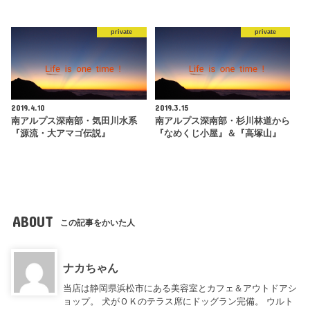
private
private
2019.4.10
2019.3.15
南アルプス深南部・気田川水系
南アルプス深南部・杉川林道から
『源流・大アマゴ伝説』
『なめくじ小屋』＆『高塚山』
ABOUT
この記事をかいた人
ナカちゃん
当店は静岡県浜松市にある美容室とカフェ＆アウトドアシ
ョップ。 犬がＯＫのテラス席にドッグラン完備。 ウルト