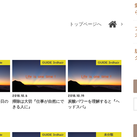
トップページへ
te
GUIDE 3rdhair
GUIDE 3rdhair
2018.10.6
2018.10.19
終日の
掃除は大切『仕事が自然にで
炭酸パワーを理解すると『ヘ
きる人に』
ッドスパ』
te
GUIDE 3rdhair
未分類