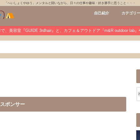
「へいしょくやゆう」メンタルと闘いながら、日々の仕事や趣味・好き勝手に思うこと・・・
自己紹介
カテゴリ
GUIDE 3rdh
m&R outdoo
private
未分類
、美容室『GUIDE 3rdhair』と、カフェ＆アウトドア『m&R outdoor la
スポンサー