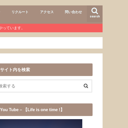
ー
リクルート
アクセス
問い合わせ
search
air
r lab
おすすめメニュー
ヘアースタイル
商品
ワンコ
道具
愛犬チョコ
渓流釣り
登山
b』やっています。
サイト内を検索
You Tube – 【Life is one time !】