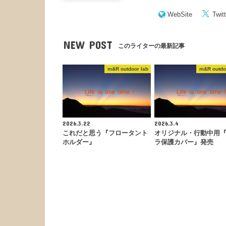
WebSite
Twitt
NEW POST
このライターの最新記事
m&R outdoor lab
m&R outdo
2026.3.22
2026.3.4
これだと思う『フロータント
オリジナル・行動中用
ホルダー』
ラ保護カバー』発売