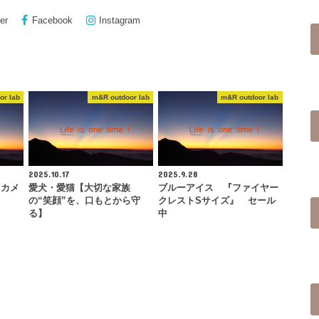
er
Facebook
Instagram
or lab
m&R outdoor lab
m&R outdoor lab
2025.10.17
2025.9.28
『カメ
愛犬・愛猫【大切な家族
ブルーアイス 『ファイヤー
の“笑顔”を、口もとから守
クレストSサイズ』 セール
る】
中