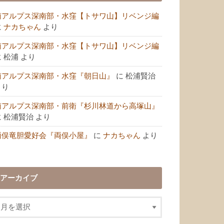
南アルプス深南部・水窪【トサワ山】リベンジ編
に
ナカちゃん
より
南アルプス深南部・水窪【トサワ山】リベンジ編
に
松浦
より
南アルプス深南部・水窪『朝日山』
に
松浦賢治
より
南アルプス深南部・前衛『杉川林道から高塚山』
に
松浦賢治
より
両俣竜胆愛好会『両俣小屋』
に
ナカちゃん
より
アーカイブ