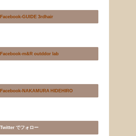
Facebook-GUIDE 3rdhair
Facebook-m&R outddor lab
Facebook-NAKAMURA HIDEHIRO
Twitter でフォロー