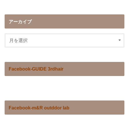
アーカイブ
Facebook-GUIDE 3rdhair
Facebook-m&R outddor lab