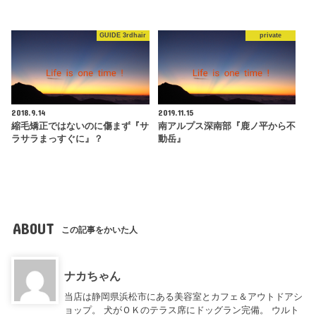
GUIDE 3rdhair
private
2018.9.14
2019.11.15
縮毛矯正ではないのに傷まず『サ
南アルプス深南部『鹿ノ平から不
ラサラまっすぐに』？
動岳』
ABOUT
この記事をかいた人
ナカちゃん
当店は静岡県浜松市にある美容室とカフェ＆アウトドアシ
ョップ。 犬がＯＫのテラス席にドッグラン完備。 ウルト