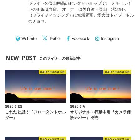
ラライトの登山用品のセレクトショップで、 フリーライ
トの正規販売店。 オーナーは美容師・登山・渓流釣り
（フライフィッシング）に知識豊富。愛犬はトイプードル
のチョコ。
WebSite
Twitter
Facebook
Instagram
NEW POST
このライターの最新記事
m&R outdoor lab
m&R outdoor lab
2026.3.22
2026.3.4
これだと思う『フロータントホル
オリジナル・行動中用『カメラ保
ダー』
護カバー』発売
m&R outdoor lab
m&R outdoor lab