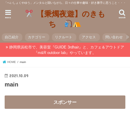
「へいしょくやゆう」メンタルと闘いながら、日々の仕事や趣味・好き勝手に思うこと・・・
【秉燭夜遊】のきも
menu
search
ち
自己紹介
カテゴリー
リクルート
アクセス
問い合わせ
静岡県浜松市で、美容室『GUIDE 3rdhair』と、カフェ＆アウトドア
『m&R outdoor lab』やっています。
HOME
main
2021.10.09
main
スポンサー