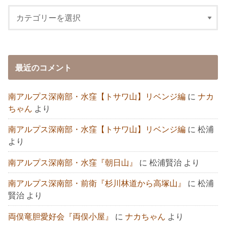
最近のコメント
南アルプス深南部・水窪【トサワ山】リベンジ編
に
ナカ
ちゃん
より
南アルプス深南部・水窪【トサワ山】リベンジ編
に
松浦
より
南アルプス深南部・水窪『朝日山』
に
松浦賢治
より
南アルプス深南部・前衛『杉川林道から高塚山』
に
松浦
賢治
より
両俣竜胆愛好会『両俣小屋』
に
ナカちゃん
より