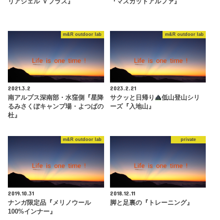
リアジェル Ｖプラス』
『マスカットアルファ』
m&R outdoor lab
m&R outdoor lab
2021.3.2
2023.2.21
南アルプス深南部・水窪側『星降
サクッと日帰り
低山登山シリ
るみさくぼキャンプ場・よつばの
ーズ『入地山』
杜』
m&R outdoor lab
private
2019.10.31
2018.12.11
ナンガ限定品『メリノウール
脚と足裏の『トレーニング』
100%インナー』