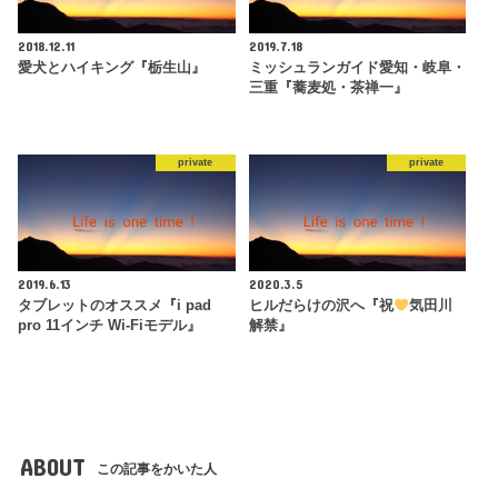
2018.12.11
2019.7.18
愛犬とハイキング『栃生山』
ミッシュランガイド愛知・岐阜・
三重『蕎麦処・茶禅一』
private
private
2019.6.13
2020.3.5
タブレットのオススメ『i pad
ヒルだらけの沢へ『祝
気田川
pro 11インチ Wi-Fiモデル』
解禁』
ABOUT
この記事をかいた人