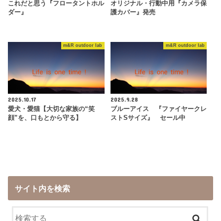
これだと思う『フロータントホル
オリジナル・行動中用『カメラ保
ダー』
護カバー』発売
m&R outdoor lab
m&R outdoor lab
2025.10.17
2025.9.28
愛犬・愛猫【大切な家族の“笑
ブルーアイス 『ファイヤークレ
顔”を、口もとから守る】
ストSサイズ』 セール中
サイト内を検索