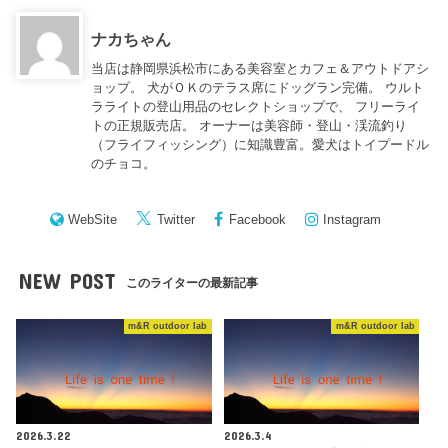
ナカちゃん
当店は静岡県浜松市にある美容室とカフェ＆アウトドアシ
ョップ。 犬がＯＫのテラス席にドッグラン完備。 ウルト
ラライトの登山用品のセレクトショップで、 フリーライ
トの正規販売店。 オーナーは美容師・登山・渓流釣り
（フライフィッシング）に知識豊富。愛犬はトイプードル
のチョコ。
WebSite
Twitter
Facebook
Instagram
NEW POST
このライターの最新記事
m&R outdoor lab
m&R outdoor lab
2026.3.22
2026.3.4