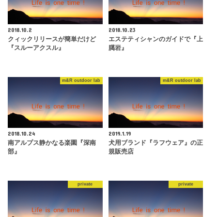
2018.10.2
2018.10.23
クィックリリースが簡単だけど
エステティシャンのガイドで『上
『スルーアクスル』
臈岩』
m&R outdoor lab
m&R outdoor lab
2018.10.24
2019.1.19
南アルプス静かなる楽園『深南
犬用ブランド『ラフウェア』の正
部』
規販売店
private
private