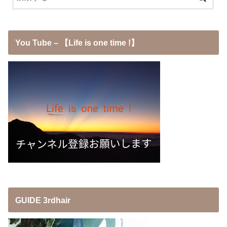
You Tube – 【Life is one time !】
GUIDE 3rdhair