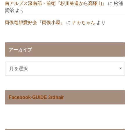
南アルプス深南部・前衛『杉川林道から高塚山』
に
松浦
賢治
より
両俣竜胆愛好会『両俣小屋』
に
ナカちゃん
より
アーカイブ
Facebook-GUIDE 3rdhair