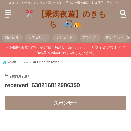
「へいしょくやゆう」メンタルと闘いながら、日々の仕事や趣味・好き勝手に思うこと・・・
【秉燭夜遊】のきも
menu
search
ち
自己紹介
カテゴリー
リクルート
アクセス
問い合わせ
静岡県浜松市で、美容室『GUIDE 3rdhair』と、カフェ＆アウトドア
『m&R outdoor lab』やっています。
HOME
received_638216012986350
2021.02.07
received_638216012986350
スポンサー