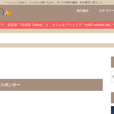
「へいしょくやゆう」メンタルと闘いながら、日々の仕事や趣味・好き勝手に思うこと・・・
自己紹介
カテゴリ
GUIDE 3rdh
m&R outdoo
private
未分類
、美容室『GUIDE 3rdhair』と、カフェ＆アウトドア『m&R outdoor la
スポンサー