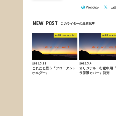
WebSite
Twitt
NEW POST
このライターの最新記事
m&R outdoor lab
m&R outdo
2026.3.22
2026.3.4
これだと思う『フロータント
オリジナル・行動中用
ホルダー』
ラ保護カバー』発売