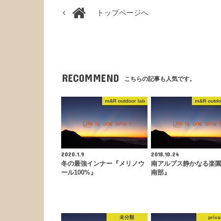
トップページへ
RECOMMEND
こちらの記事も人気です。
m&R outdoor lab
m&R outdo
2020.1.9
2018.10.24
冬の最強インナー『メリノウ
南アルプス静かなる楽
ール100%』
南部』
未分類
priva