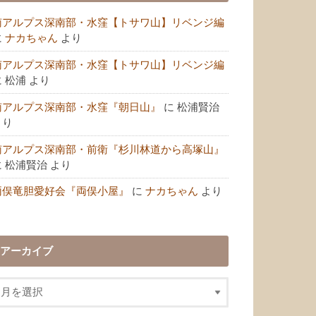
南アルプス深南部・水窪【トサワ山】リベンジ編
に
ナカちゃん
より
南アルプス深南部・水窪【トサワ山】リベンジ編
に
松浦
より
南アルプス深南部・水窪『朝日山』
に
松浦賢治
より
南アルプス深南部・前衛『杉川林道から高塚山』
に
松浦賢治
より
両俣竜胆愛好会『両俣小屋』
に
ナカちゃん
より
アーカイブ