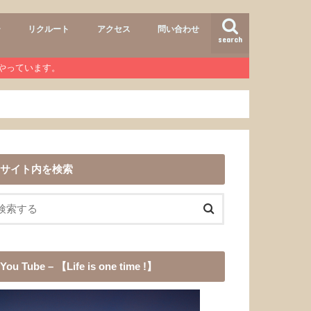
ー
リクルート
アクセス
問い合わせ
search
air
r lab
おすすめメニュー
ヘアースタイル
商品
ワンコ
道具
愛犬チョコ
渓流釣り
登山
b』やっています。
サイト内を検索
You Tube – 【Life is one time !】