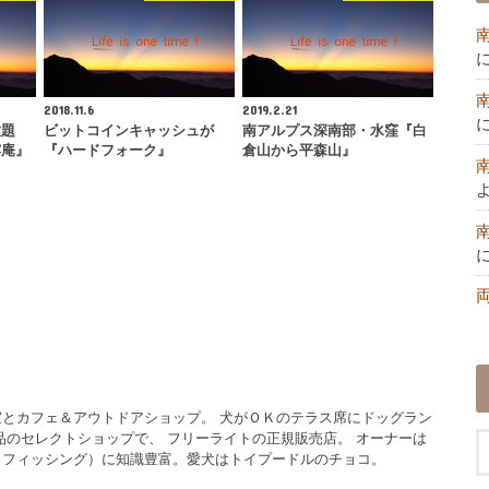
2018.11.6
2019.2.21
放題
ビットコインキャッシュが
南アルプス深南部・水窪『白
露庵』
『ハードフォーク』
倉山から平森山』
とカフェ＆アウトドアショップ。 犬がＯＫのテラス席にドッグラン
品のセレクトショップで、 フリーライトの正規販売店。 オーナーは
イフィッシング）に知識豊富。愛犬はトイプードルのチョコ。