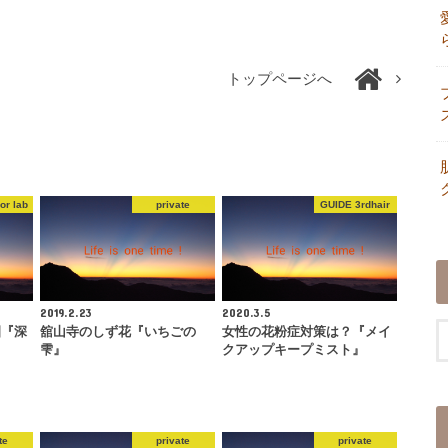
トップページへ
or lab
private
GUIDE 3rdhair
2019.2.23
2020.3.5
園『深
舘山寺のしず花『いちごの
女性の花粉症対策は？『メイ
雫』
クアップキープミスト』
te
private
private