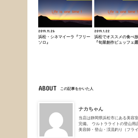
2019.11.26
2019.1.22
浜松・シネマイーラ『フリー
浜松でオススメの食べ
ソロ』
『旬菜創作ビュッフェ
ABOUT
この記事をかいた人
ナカちゃん
当店は静岡県浜松市にある美容室
完備。 ウルトラライトの登山用
美容師・登山・渓流釣り（フラ