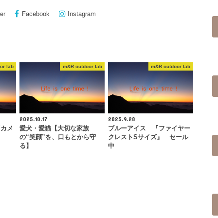
er
Facebook
Instagram
or lab
m&R outdoor lab
m&R outdoor lab
2025.10.17
2025.9.28
『カメ
愛犬・愛猫【大切な家族
ブルーアイス 『ファイヤー
の“笑顔”を、口もとから守
クレストSサイズ』 セール
る】
中