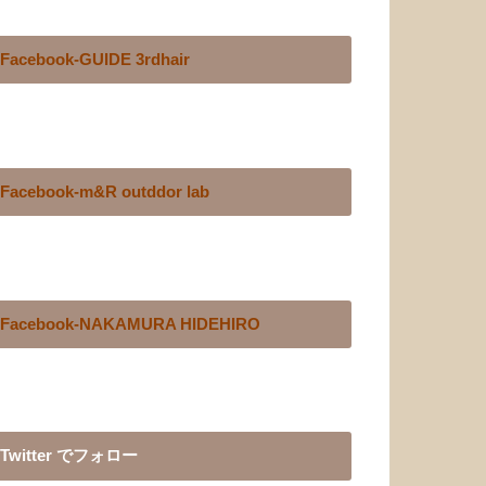
Facebook-GUIDE 3rdhair
Facebook-m&R outddor lab
Facebook-NAKAMURA HIDEHIRO
Twitter でフォロー