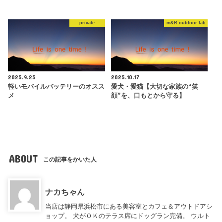
private
m&R outdoor lab
2025.9.25
2025.10.17
軽いモバイルバッテリーのオスス
愛犬・愛猫【大切な家族の“笑
メ
顔”を、口もとから守る】
ABOUT
この記事をかいた人
ナカちゃん
当店は静岡県浜松市にある美容室とカフェ＆アウトドアシ
ョップ。 犬がＯＫのテラス席にドッグラン完備。 ウルト