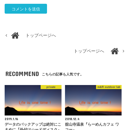
トップページへ
トップページへ
RECOMMEND
こちらの記事も人気です。
private
m&R outdoor lab
2019.1.16
2018.12.4
データのバックアップは絶対にこ
舘山寺温泉『らーめんカフェ ワ
まめに『外付けハードディスク』
コー』