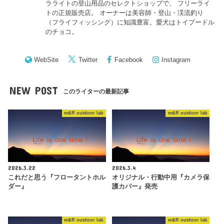
ラライトの登山用品のセレクトショップで、 フリーライ
トの正規販売店。 オーナーは美容師・登山・渓流釣り
（フライフィッシング）に知識豊富。愛犬はトイプードル
のチョコ。
WebSite
Twitter
Facebook
Instagram
NEW POST
このライターの最新記事
m&R outdoor lab
m&R outdoor lab
2026.3.22
2026.3.4
これだと思う『フロータントホル
オリジナル・行動中用『カメラ保
ダー』
護カバー』発売
m&R outdoor lab
m&R outdoor lab