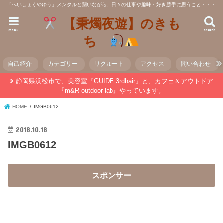
「へいしょくやゆう」メンタルと闘いながら、日々の仕事や趣味・好き勝手に思うこと・・・
【秉燭夜遊】のきも
menu
search
ち
自己紹介
カテゴリー
リクルート
アクセス
問い合わせ
静岡県浜松市で、美容室『GUIDE 3rdhair』と、カフェ＆アウトドア
『m&R outdoor lab』やっています。
HOME
IMGB0612
2018.10.18
IMGB0612
スポンサー