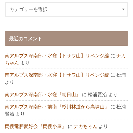
最近のコメント
南アルプス深南部・水窪【トサワ山】リベンジ編
に
ナカ
ちゃん
より
南アルプス深南部・水窪【トサワ山】リベンジ編
に
松浦
より
南アルプス深南部・水窪『朝日山』
に
松浦賢治
より
南アルプス深南部・前衛『杉川林道から高塚山』
に
松浦
賢治
より
両俣竜胆愛好会『両俣小屋』
に
ナカちゃん
より