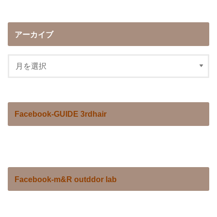
アーカイブ
Facebook-GUIDE 3rdhair
Facebook-m&R outddor lab