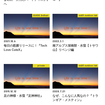
へ
GUIDE 3rdhair
m&R outdoor lab
2021.10.6
2022.3.1
毎日の筋膜リリースに！『Tech
南アルプス深南部・水窪【トサワ
Love CuteX』
山】リベンジ編
private
m&R outdoor lab
2019.12.12
2020.7.21
足の神様・水窪『足神神社』
なぜ、こんなに人気なの？『トラ
ンギア・メスティン』